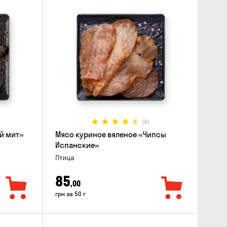
(4)
й мит»
Мясо куриное вяленое «Чипсы
Испанские»
Птица
85
,00
грн за 50 г