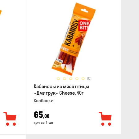
(0)
Кабаносы из мяса птицы
«Дмитрук» Cheese, 40г
Колбаски
65
,00
грн за 1 шт