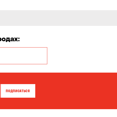
родах:
Белая Церковь
Бровары
Власовка
ПОДПИСАТЬСЯ
Гатное
Горишние Плавни