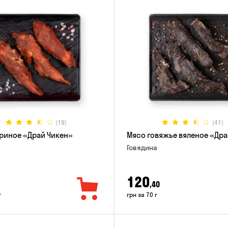
(19)
(41)
риное «Драй Чикен»
Мясо говяжье вяленое «Дра
Говядина
120
,40
г
грн за 70 г