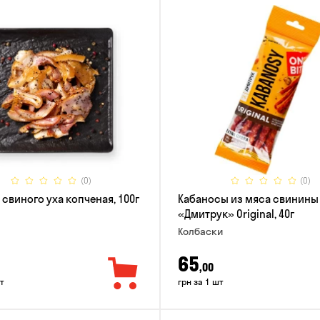
(0)
(0)
 свиного уха копченая, 100г
Кабаносы из мяса свинины
«Дмитрук» Original, 40г
Колбаски
65
,00
т
грн за 1 шт