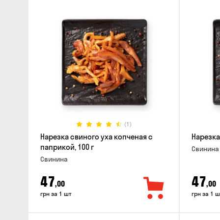
(1)
Нарезка свиного уха копченая с
Нарезка
паприкой, 100 г
Свинина
Свинина
47
47
,00
,00
грн за 1 шт
грн за 1 ш