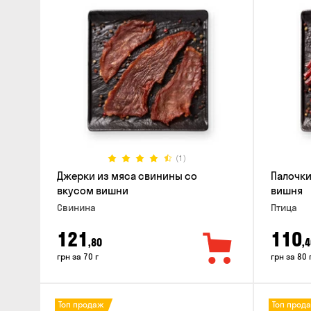
(1)
Джерки из мяса свинины со
Палочки
вкусом вишни
вишня
Свинина
Птица
121
110
,80
,4
грн за 70 г
грн за 80 
Топ продаж
Топ прод