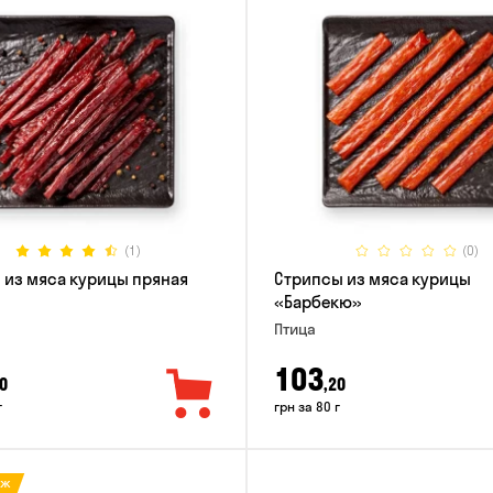
(1)
(0)
 из мяса курицы пряная
Стрипсы из мяса курицы
«Барбекю»
Птица
103
0
,20
г
грн за 80 г
аж