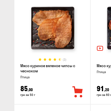
(3)
Мясо куриное вяленое чипсы с
Мясо ку
чесноком
Птица
Птица
85
91
,00
,20
грн за 50 г
грн за 60 