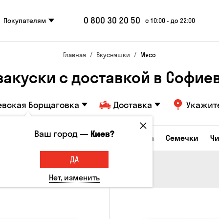
0 800 30 20 50
Покупателям
с 10:00 - до 22:00
Главная
Вкусняшки
Мясо
акуски с доставкой в ​​Софи
евская Борщаговка
Доставка
Укажит
Ваш город —
Киев?
Сырные закуски
Орешки
Кукуруза
Семечки
Ч
ДА
Нет, изменить