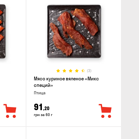
(3)
Мясо куриное вяленое «Микс
специй»
Птица
91
,20
грн за 60 г