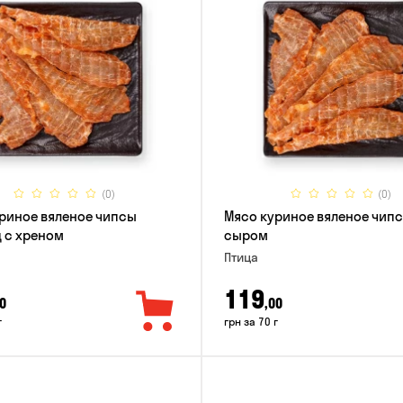
(0)
(0)
риное вяленое чипсы
Мясо куриное вяленое чипс
 с хреном
сыром
Птица
119
0
,00
г
грн за 70 г