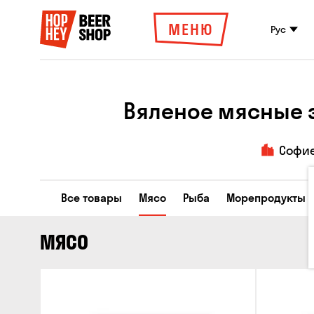
МЕНЮ
Рус
Вяленое мясные з
Софи
Все товары
Мясо
Рыба
Морепродукты
МЯСО