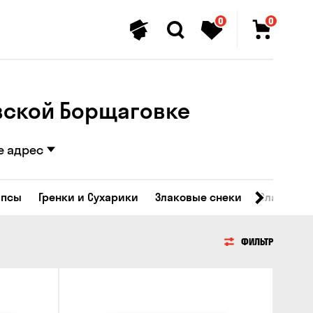
0
0
евской Борщаговке
е адрес
ипсы
Гренки и Сухарики
Злаковые снеки
Сладости
ФИЛЬТР