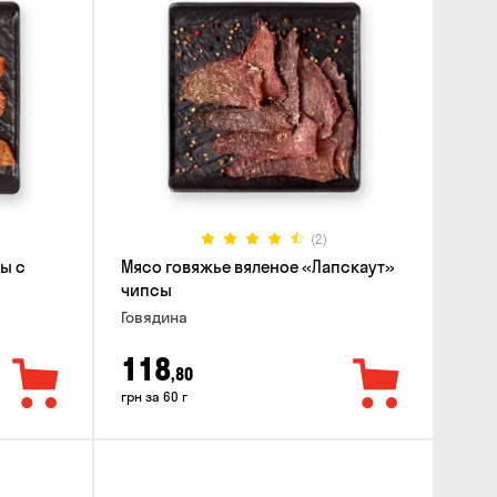
(2)
ы с
Мясо говяжье вяленое «Лапскаут»
чипсы
Говядина
118
,80
грн за 60 г