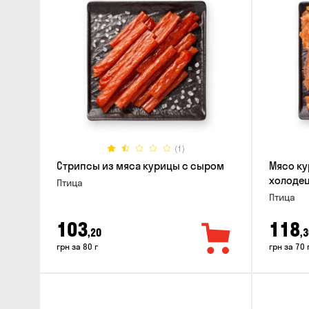
(1)
Стрипсы из мяса курицы с сыром
Мясо ку
холодец
Птица
Птица
103
118
,20
,3
грн за 80 г
грн за 70 