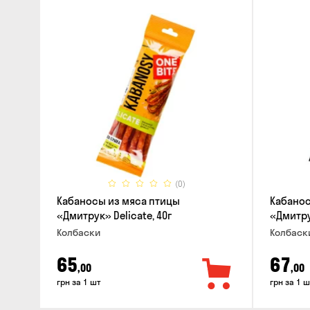
(0)
Кабаносы из мяса птицы
Кабанос
«Дмитрук» Delicate, 40г
«Дмитрук
Колбаски
Колбаск
65
67
,00
,00
грн за 1 шт
грн за 1 ш