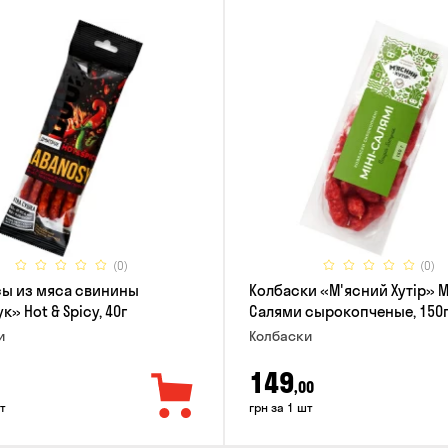
(0)
(0)
ы из мяса свинины
Колбаски «М'ясний Хутір» 
» Hot & Spicy, 40г
Салями сырокопченые, 150
и
Колбаски
149
,00
т
грн за 1 шт