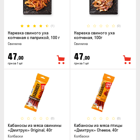
(1)
(0)
Нарезка свиного уха
Нарезка свиного уха
копченая с паприкой, 100 г
копченая, 100г
Свинина
Свинина
47
47
,00
,00
грн за 1 шт
грн за 1 шт
(0)
(0)
Кабаносы из мяса свинины
Кабаносы из мяса птицы
«Дмитрук» Original, 40г
«Дмитрук» Cheese, 40г
Колбаски
Колбаски