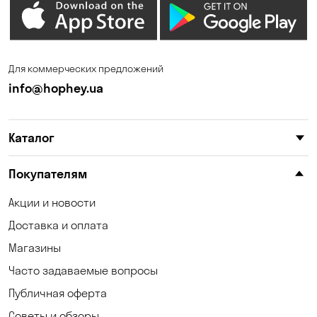
Елизаветовка
Зазимье
Запорожье
Калиновка
Для коммерческих предложений
Каменные Потоки
Каменское
info@hophey.ua
Карнауховка
Катериновка
Каталог
Келеберда
Киев
Клинцы
Княжичи
Покупателям
Корсунцы
Котовка
Акции и новости
Доставка и оплата
Коцюбинское
Кошары
Магазины
Красноселка
Кременчуг
Часто задаваемые вопросы
Кривой Рог
Кривуши
Публичная оферта
Советы и обзоры