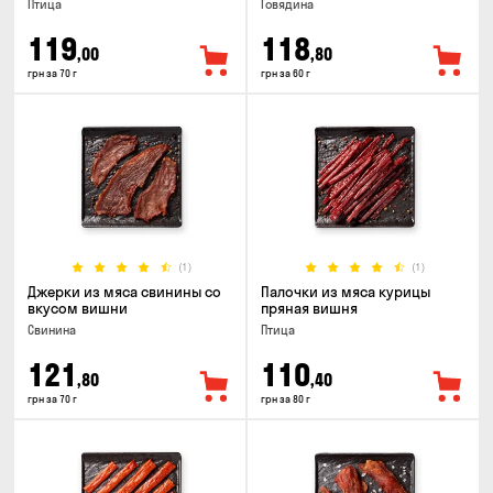
Птица
Говядина
119
118
,00
,80
грн за 70 г
грн за 60 г
(1)
(1)
Джерки из мяса свинины со
Палочки из мяса курицы
вкусом вишни
пряная вишня
Свинина
Птица
121
110
,80
,40
грн за 70 г
грн за 80 г