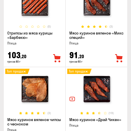
(0)
(3)
Стрипсы из мяса курицы
Мясо куриное вяленое «Микс
«Барбекю»
специй»
Птица
Птица
103
91
,20
,20
грн за 80 г
грн за 60 г
Топ продаж
Топ продаж
(3)
(19)
Мясо куриное вяленое чипсы
Мясо куриное «Драй Чикен»
с чесноком
Птица
Птица