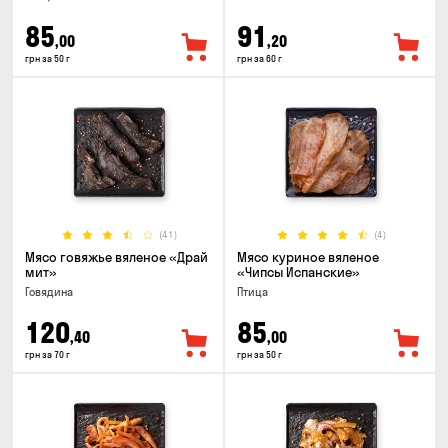
85
91
,00
,20
грн за 50 г
грн за 60 г
(41)
(4)
Мясо говяжье вяленое «Драй
Мясо куриное вяленое
мит»
«Чипсы Испанские»
Говядина
Птица
120
85
,40
,00
грн за 70 г
грн за 50 г