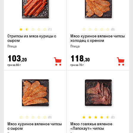
(1)
(0)
Стрипсы из мяса курицы с
Мясо куриное вяленое чипсы
сыром
холодец с хреном
Птица
Птица
103
118
,20
,30
грн за 80 г
грн за 70 г
(0)
(2)
Мясо куриное вяленое чипсы
Мясо говяжье вяленое
с сыром
«Лапскаут» чипсы