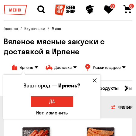
0
0
МЕНЮ
Главная
Вкусняшки
Мясо
Вяленое мясные закуски с
доставкой в ​​Ирпене
Ирпень
Доставка
Укажите адрес
Ваш город —
Ирпень?
Все товары
Мясо
Рыба
Морепродукты
Сыр
ДА
МЯСО
ФИЛЬТР
Нет, изменить