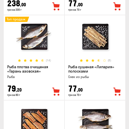
238
77
,00
,00
грн за 200 г
грн за 70 г
Топ продаж
(14)
(8)
Рыба плотва очищеная
Рыба сушеная «Липария»
«Тарань азовская»
полосками
Рыба
Снек из рыбы
79
77
,20
,00
грн за 80 г
грн за 70 г