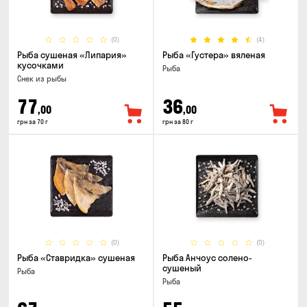
(0)
(4)
Рыба сушеная «Липария»
Рыба «Густера» вяленая
кусочками
Рыба
Снек из рыбы
77
36
,00
,00
грн за 70 г
грн за 80 г
(0)
(0)
Рыба «Ставридка» сушеная
Рыба Анчоус солено-
сушеный
Рыба
Рыба