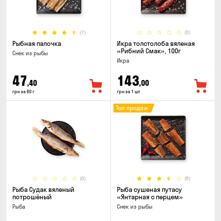
(7)
(0)
Рыбная палочка
Икра толстолоба вяленая
«Рибний Смак», 100г
Снек из рыбы
Икра
47
143
,40
,00
грн за 60 г
грн за 1 шт
Топ продаж
(0)
(8)
Рыба Судак вяленый
Рыба сушеная путасу
потрошёный
«Янтарная с перцем»
Рыба
Снек из рыбы