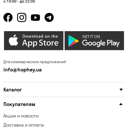
с 10:00 - до 22:00
Горбаневка
Горенка
Горишние Плавни
Гостомель
Дмитровка
Днепр
Елизаветовка
Зазимье
Запорожье
Калиновка
Для коммерческих предложений
Каменные Потоки
Каменское
info@hophey.ua
Карнауховка
Катериновка
Каталог
Келеберда
Киев
Клинцы
Княжичи
Покупателям
Корсунцы
Котовка
Акции и новости
Доставка и оплата
Коцюбинское
Кошары