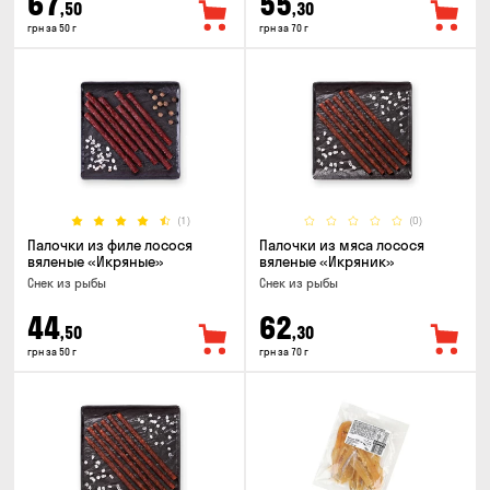
67
55
,50
,30
грн за 50 г
грн за 70 г
(1)
(0)
Палочки из филе лосося
Палочки из мяса лосося
вяленые «Икряные»
вяленые «Икряник»
Снек из рыбы
Снек из рыбы
44
62
,50
,30
грн за 50 г
грн за 70 г