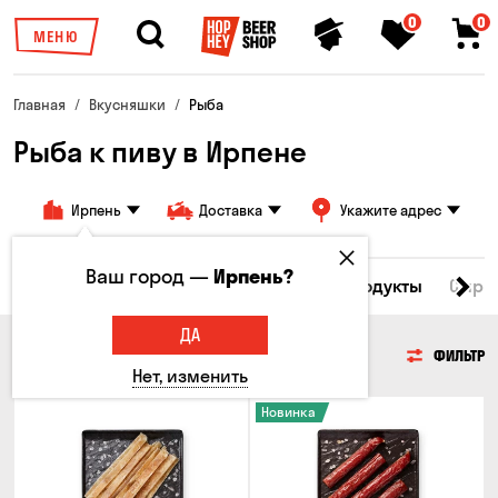
0
0
МЕНЮ
Главная
Вкусняшки
Рыба
Рыба к пиву в Ирпене
Ирпень
Доставка
Укажите адрес
Ваш город —
Ирпень?
Все товары
Мясо
Рыба
Морепродукты
Сырн
ДА
РЫБА
ФИЛЬТР
Нет, изменить
Новинка