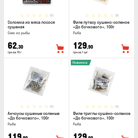
(0)
(0)
Соломка из мяса лосося
Филе путасу сушено-соленое
сушеная
«До бочкового», 100г
Снек из рыбы
Рыба
62
129
,30
,90
грн за 70 г
грн за 1 шт
Новинка
(0)
(0)
Анчоусы сушеные соленые
Филе триглы сушёно-соленое
«До бочкового», 100г
«До бочкового», 100г
Рыба
Рыба
119
129