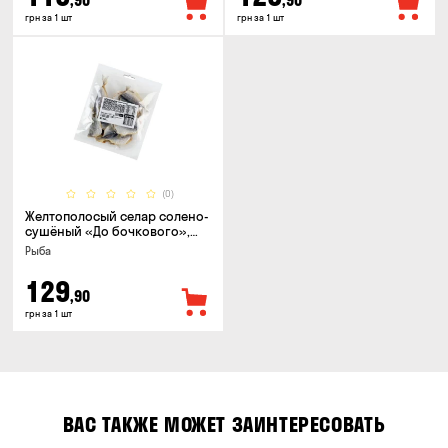
,90
,90
грн за 1 шт
грн за 1 шт
(0)
Желтополосый селар солено-
сушёный «До бочкового»,
100г
Рыба
129
,90
грн за 1 шт
ВАС ТАКЖЕ МОЖЕТ ЗАИНТЕРЕСОВАТЬ