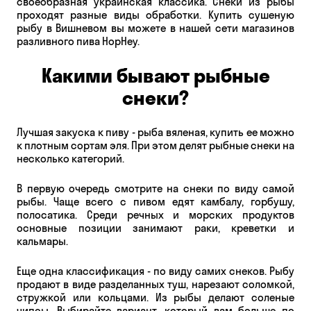
своеобразная украинская классика. Снеки из рыбы
проходят разные виды обработки. Купить сушеную
рыбу в Вишневом вы можете в нашей сети магазинов
разливного пива HopHey.
Какими бывают рыбные
снеки?
Лучшая закуска к пиву - рыба вяленая, купить ее можно
к плотным сортам эля. При этом делят рыбные снеки на
несколько категорий.
В первую очередь смотрите на снеки по виду самой
рыбы. Чаще всего с пивом едят камбалу, горбушу,
полосатика. Среди речных и морских продуктов
основные позиции занимают раки, креветки и
кальмары.
Еще одна классификация - по виду самих снеков. Рыбу
продают в виде разделанных туш, нарезают соломкой,
стружкой или кольцами. Из рыбы делают соленые
чипсы. Выбирайте вариант, который вам больше по