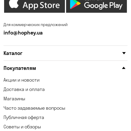
Зазимье
Запорожье
Ирпень
Калиновка
Для коммерческих предложений
Каменные Потоки
Каменское
info@hophey.ua
Карнауховка
Катериновка
Каталог
Келеберда
Киев
Клинцы
Княжичи
Покупателям
Корсунцы
Котовка
Акции и новости
Доставка и оплата
Коцюбинское
Кошары
Магазины
Красноселка
Кременчуг
Часто задаваемые вопросы
Кривой Рог
Кривуши
Публичная оферта
Советы и обзоры
Кропивницкий
Крюковщина