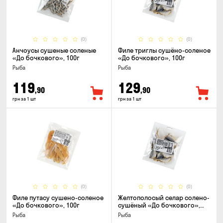
(0)
(0)
Анчоусы сушеные соленые
Филе триглы сушёно-соленое
«До бочкового», 100г
«До бочкового», 100г
Рыба
Рыба
119
129
,90
,90
грн за 1 шт
грн за 1 шт
(0)
(0)
Филе путасу сушено-соленое
Желтополосый селар солено-
«До бочкового», 100г
сушёный «До бочкового»,
100г
Рыба
Рыба