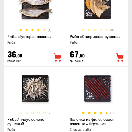
(4)
(0)
Рыба «Густера» вяленая
Рыба «Ставридка» сушеная
Рыба
Рыба
36
67
,00
,50
грн за 80 г
грн за 50 г
(0)
(1)
Рыба Анчоус солено-
Палочки из филе лосося
сушеный
вяленые «Икряные»
Рыба
Снек из рыбы