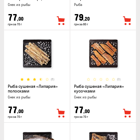
Снек из рыбы
Рыба
77
79
,00
,20
грн за 70 г
грн за 80 г
(8)
(0)
Рыба сушеная «Липария»
Рыба сушеная «Липария»
полосками
кусочками
Снек из рыбы
Снек из рыбы
77
77
,00
,00
грн за 70 г
грн за 70 г