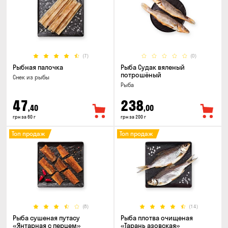
(7)
(0)
Рыбная палочка
Рыба Судак вяленый
потрошёный
Снек из рыбы
Рыба
47
238
,40
,00
грн за 60 г
грн за 200 г
Топ продаж
Топ продаж
(8)
(14)
Рыба сушеная путасу
Рыба плотва очищеная
«Янтарная с перцем»
«Тарань азовская»