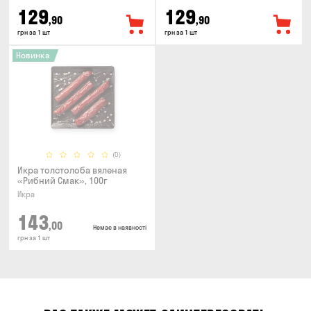
129
129
,90
,90
грн за 1 шт
грн за 1 шт
Новинка
(0)
Икра толстолоба вяленая
«Рибний Смак», 100г
Икра
143
,00
Немає в наявності
грн за 1 шт