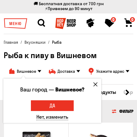
🚚 Бесплатная доставка от 700 грн
⚡Привезем до 90 минут
0
0
МЕНЮ
Главная
Вкусняшки
Рыба
Рыба к пиву в Вишневом
Вишневое
Доставка
Укажите адрес
Ваш город —
Вишневое?
Все товары
Мясо
Рыба
Морепродукты
Сырн
ДА
РЫБА
ФИЛЬТР
Нет, изменить