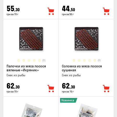
55
44
,30
,50
грн за 70 г
грн за 50 г
(0)
(0)
Палочки из мяса лосося
Соломка из мяса лосося
вяленые «Икряник»
сушеная
Снек из рыбы
Снек из рыбы
62
62
,30
,30
грн за 70 г
грн за 70 г
Новинка