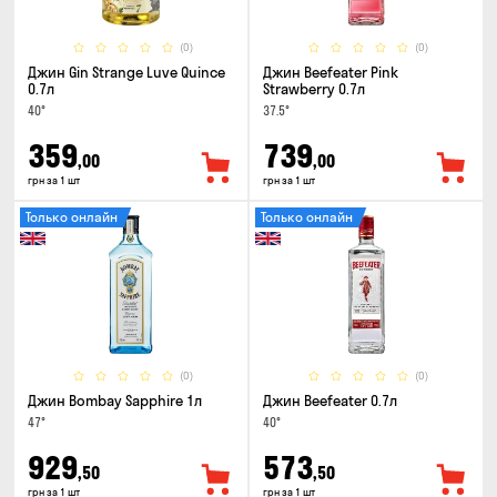
(0)
(0)
Джин Gin Strange Luve Quince
Джин Beefeater Pink
0.7л
Strawberry 0.7л
40°
37.5°
359
739
,00
,00
грн за 1 шт
грн за 1 шт
Только онлайн
Только онлайн
(0)
(0)
Джин Bombay Sapphire 1л
Джин Beefeater 0.7л
47°
40°
929
573
,50
,50
грн за 1 шт
грн за 1 шт