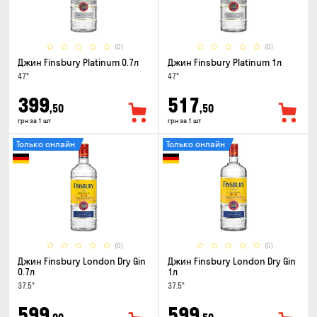
(0)
(0)
Джин Finsbury Platinum 0.7л
Джин Finsbury Platinum 1л
47°
47°
399
517
,50
,50
грн за 1 шт
грн за 1 шт
Только онлайн
Только онлайн
(0)
(0)
Джин Finsbury London Dry Gin
Джин Finsbury London Dry Gin
0.7л
1л
37.5°
37.5°
599
599