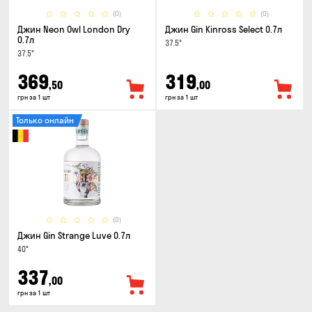
(0)
(0)
Джин Neon Owl London Dry
Джин Gin Kinross Select 0.7л
0.7л
37.5°
37.5°
369
319
,50
,00
грн за 1 шт
грн за 1 шт
Только онлайн
(0)
Джин Gin Strange Luve 0.7л
40°
337
,00
грн за 1 шт