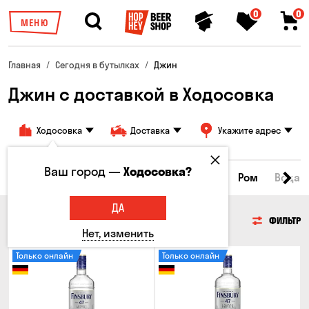
0
0
МЕНЮ
Главная
Сегодня в бутылках
Джин
Джин с доставкой в Ходосовка
Ходосовка
Доставка
Укажите адрес
Ваш город —
Ходосовка?
йки
Коньяки и бренди
Джин
Текила
Ром
Вода
ДА
ДЖИН
ФИЛЬТР
Нет, изменить
Только онлайн
Только онлайн