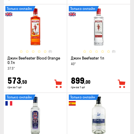
Только онлайн
Только онлайн
(0)
(0)
Джин Beefeater Blood Orange
Джин Beefeater 1л
0.7л
40°
37.5°
573
899
,50
,00
грн за 1 шт
грн за 1 шт
Только онлайн
Только онлайн