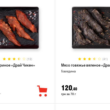
(19)
(41)
риное «Драй Чикен»
Мясо говяжье вяленое «Дра
Говядина
120
,40
г
грн за 70 г