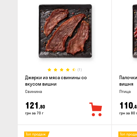
(1)
Джерки из мяса свинины со
Палочки
вкусом вишни
вишня
Свинина
Птица
121
110
,80
,4
грн за 70 г
грн за 80 
Топ продаж
Топ прод