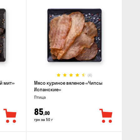
(4)
й мит»
Мясо куриное вяленое «Чипсы
Испанские»
Птица
85
,00
грн за 50 г