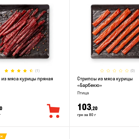
(1)
(0)
 из мяса курицы пряная
Стрипсы из мяса курицы
«Барбекю»
Птица
103
0
,20
г
грн за 80 г
аж