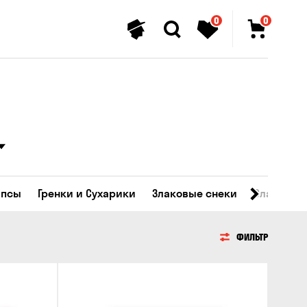
0
0
ипсы
Гренки и Сухарики
Злаковые снеки
Сладости
ФИЛЬТР