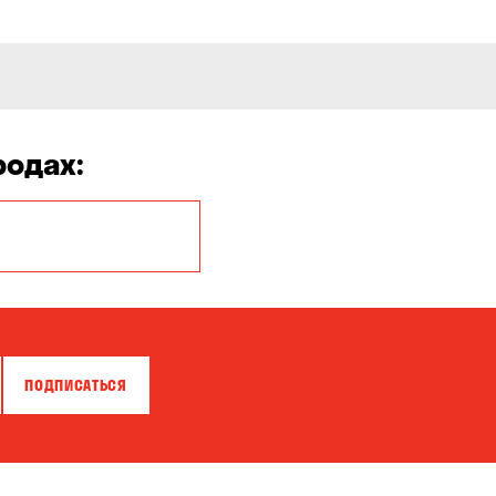
родах:
Белая Церковь
Бровары
Власовка
ПОДПИСАТЬСЯ
Гнедин
Гостомель