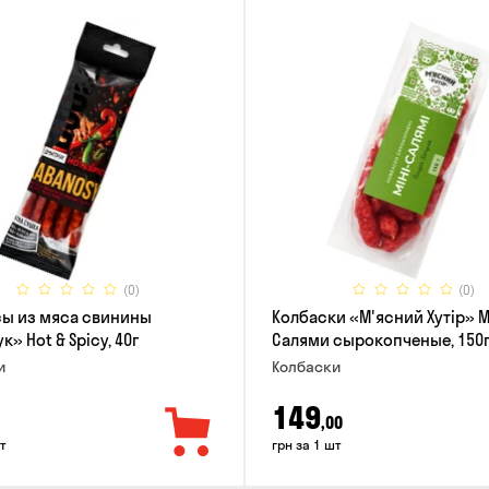
(0)
(0)
ы из мяса свинины
Колбаски «М'ясний Хутір» 
» Hot & Spicy, 40г
Салями сырокопченые, 150
и
Колбаски
149
,00
т
грн за 1 шт