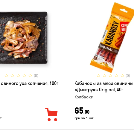
(0)
(0)
 свиного уха копченая, 100г
Кабаносы из мяса свинины
«Дмитрук» Original, 40г
Колбаски
65
,00
т
грн за 1 шт