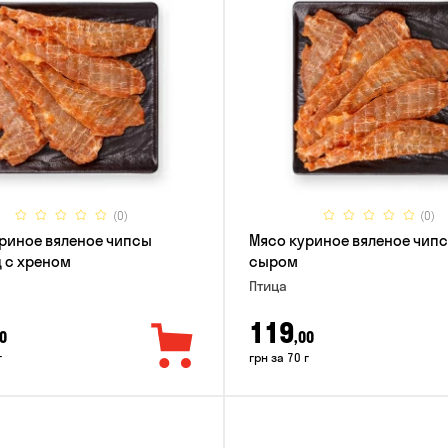
(0)
(0)
риное вяленое чипсы
Мясо куриное вяленое чипс
 с хреном
сыром
Птица
119
0
,00
г
грн за 70 г