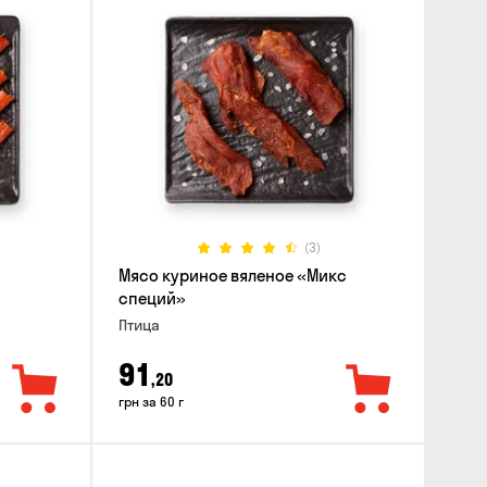
(3)
Мясо куриное вяленое «Микс
специй»
Птица
91
,20
грн за 60 г