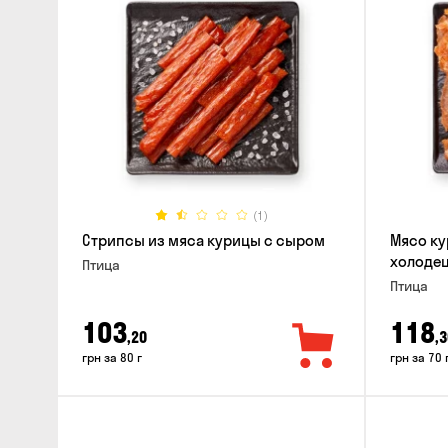
(1)
Стрипсы из мяса курицы с сыром
Мясо ку
холодец
Птица
Птица
103
118
,20
,3
грн за 80 г
грн за 70 