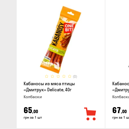
(0)
Кабаносы из мяса птицы
Кабанос
«Дмитрук» Delicate, 40г
«Дмитрук
Колбаски
Колбаск
65
67
,00
,00
грн за 1 шт
грн за 1 ш