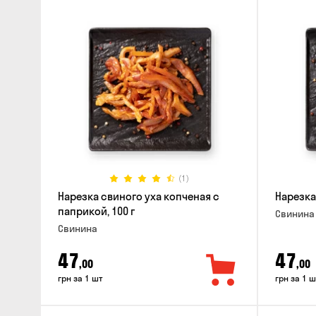
(1)
Нарезка свиного уха копченая с
Нарезка
паприкой, 100 г
Свинина
Свинина
47
47
,00
,00
грн за 1 шт
грн за 1 ш