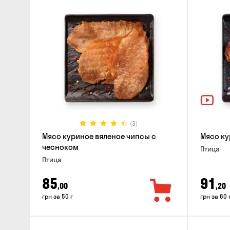
(3)
Мясо куриное вяленое чипсы с
Мясо ку
чесноком
Птица
Птица
85
91
,00
,20
грн за 50 г
грн за 60 