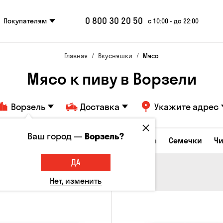
0 800 30 20 50
Покупателям
с 10:00 - до 22:00
Главная
Вкусняшки
Мясо
Мясо к пиву в Ворзели
Ворзель
Доставка
Укажите адрес
Ваш город —
Ворзель?
Сырные закуски
Орешки
Кукуруза
Семечки
Ч
ДА
Нет, изменить