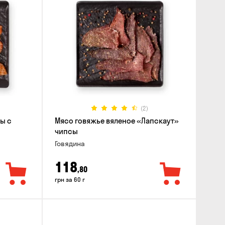
(2)
ы с
Мясо говяжье вяленое «Лапскаут»
чипсы
Говядина
118
,80
грн за 60 г