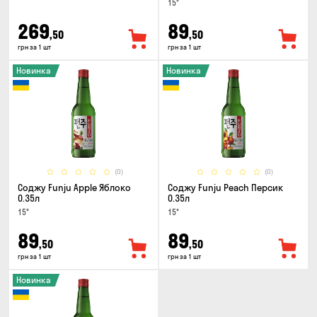
15°
269
89
,50
,50
грн за 1 шт
грн за 1 шт
Новинка
Новинка
(0)
(0)
Соджу Funju Apple Яблоко
Соджу Funju Peach Персик
0.35л
0.35л
15°
15°
89
89
,50
,50
грн за 1 шт
грн за 1 шт
Новинка