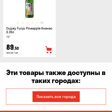
(0)
Соджу Funju Pineapple Ананас
0.35л
15°
89
,50
грн за 1 шт
Эти товары также доступны в
таких городах:
Авангард
Александровка
Показать все города
Бабурка
Балабино