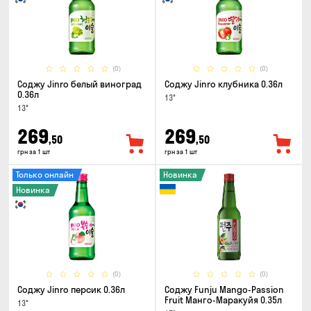
(0)
(0)
Соджу Jinro белый виноград
Соджу Jinro клубника 0.36л
0.36л
13°
13°
269
269
,50
,50
грн за 1 шт
грн за 1 шт
Только онлайн
Новинка
Новинка
(0)
(0)
Соджу Jinro персик 0.36л
Соджу Funju Mango-Passion
Fruit Манго-Маракуйя 0.35л
13°