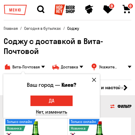
0
0
МЕНЮ
Главная
Сегодня в бутылках
Соджу
Соджу с доставкой в Вита-
Почтовой
Вита-Почтовая
Доставка
Укажите
адрес
Ваш город —
Киев?
ки
Коктейли
Водка
Соджу
Ликеры и настойки
ДА
СОДЖУ
ФИЛЬТР
Нет, изменить
Только онлайн
Только онлайн
Новинка
Новинка