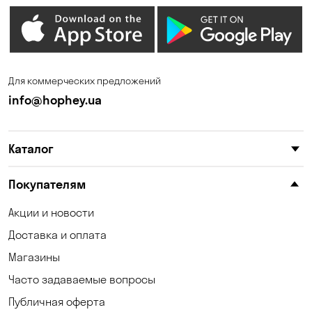
Днепр
Елизаветовка
Зазимье
Запорожье
Ирпень
Калиновка
Для коммерческих предложений
Каменные Потоки
Каменское
info@hophey.ua
Карнауховка
Катериновка
Каталог
Келеберда
Киев
Клинцы
Княжичи
Покупателям
Корсунцы
Котовка
Акции и новости
Доставка и оплата
Коцюбинское
Кошары
Магазины
Красноселка
Кременчуг
Часто задаваемые вопросы
Кривой Рог
Кривуши
Публичная оферта