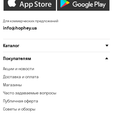
Зазимье
Запорожье
Ирпень
Калиновка
Для коммерческих предложений
Каменные Потоки
Каменское
info@hophey.ua
Карнауховка
Катериновка
Каталог
Келеберда
Киев
Клинцы
Княжичи
Покупателям
Корсунцы
Котовка
Акции и новости
Доставка и оплата
Коцюбинское
Кошары
Магазины
Красноселка
Кременчуг
Часто задаваемые вопросы
Кривой Рог
Кривуши
Публичная оферта
Советы и обзоры
Кропивницкий
Крюковщина