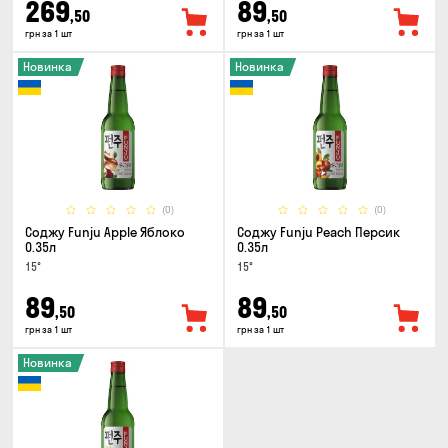
269
89
,50
,50
грн за 1 шт
грн за 1 шт
Новинка
Новинка
(0)
(0)
Соджу Funju Apple Яблоко
Соджу Funju Peach Персик
0.35л
0.35л
15°
15°
89
89
,50
,50
грн за 1 шт
грн за 1 шт
Новинка