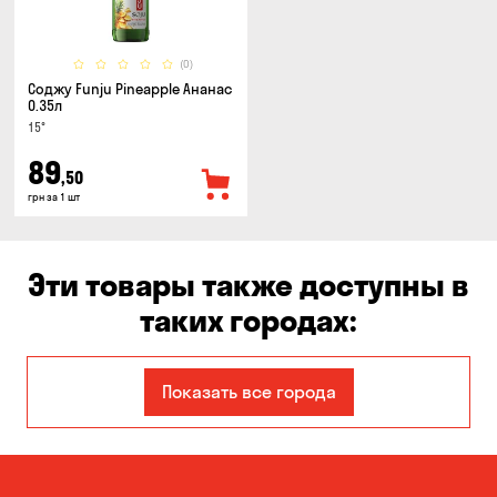
(0)
Соджу Funju Pineapple Ананас
0.35л
15°
89
,50
грн за 1 шт
Эти товары также доступны в
таких городах:
Авангард
Александровка
Показать все города
Бабурка
Балабино
Белая Церковь
Белогородка