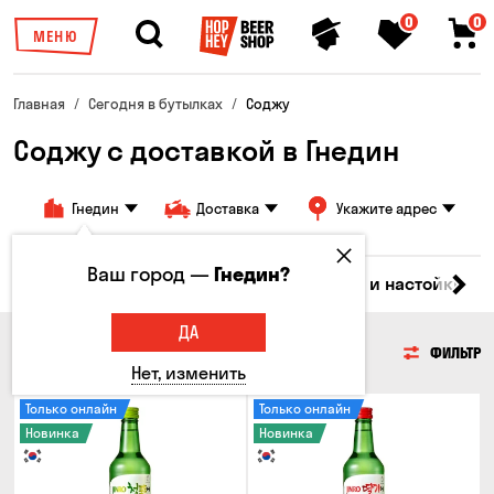
0
0
МЕНЮ
Главная
Сегодня в бутылках
Соджу
Соджу с доставкой в Гнедин
Гнедин
Доставка
Укажите адрес
Ваш город —
Гнедин?
ки
Коктейли
Водка
Соджу
Ликеры и настойки
ДА
СОДЖУ
ФИЛЬТР
Нет, изменить
Только онлайн
Только онлайн
Новинка
Новинка