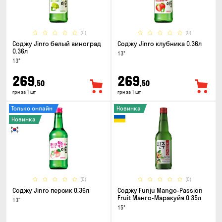
(0)
(0)
Соджу Jinro белый виноград
Соджу Jinro клубника 0.36л
0.36л
13°
13°
269
269
,50
,50
грн за 1 шт
грн за 1 шт
Только онлайн
Новинка
Новинка
(0)
(0)
Соджу Jinro персик 0.36л
Соджу Funju Mango-Passion
Fruit Манго-Маракуйя 0.35л
13°
15°