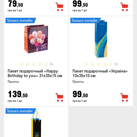
79
99
,50
,50
грн за 1 шт
грн за 1 шт
Только онлайн
Только онлайн
(0)
(0)
Пакет подарочный «Happy
Пакет подарочный «Україна»
Birthday to you» 31x35x15 cм
10x35x10 см
Пакеты
Пакеты
139
99
,50
,50
грн за 1 шт
грн за 1 шт
Только онлайн