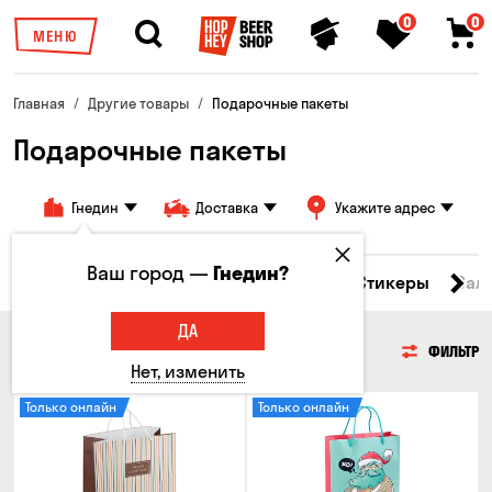
0
0
МЕНЮ
Главная
Другие товары
Подарочные пакеты
Подарочные пакеты
Гнедин
Доставка
Укажите адрес
Ваш город —
Гнедин?
ужки
Брелоки
Подарочные пакеты
Стикеры
Сал
ДА
ПОДАРОЧНЫЕ ПАКЕТЫ
ФИЛЬТР
Нет, изменить
Только онлайн
Только онлайн