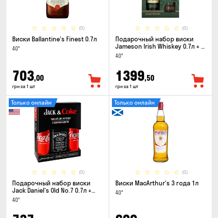
(0)
(0)
Виски Ballantine's Finest 0.7л
Подарочный набор виски
Jameson Irish Whiskey 0.7л + 2
40°
стакана
40°
703
1399
,00
,50
грн за 1 шт
грн за 1 шт
Только онлайн
Только онлайн
(0)
(0)
Подарочный набор виски
Виски MacArthur's 3 года 1л
Jack Daniel's Old No.7 0.7л +
40°
Coca-Cola 0.33л x 2шт
40°