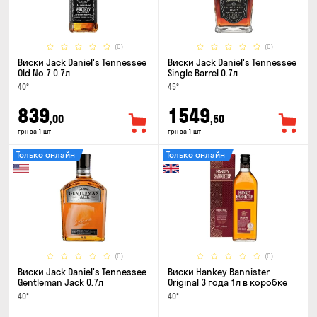
(0)
(0)
Виски Jack Daniel's Tennessee
Виски Jack Daniel's Tennessee
Old No.7 0.7л
Single Barrel 0.7л
40°
45°
839
1549
,00
,50
грн за 1 шт
грн за 1 шт
Только онлайн
Только онлайн
(0)
(0)
Виски Jack Daniel's Tennessee
Виски Hankey Bannister
Gentleman Jack 0.7л
Original 3 года 1л в коробке
40°
40°