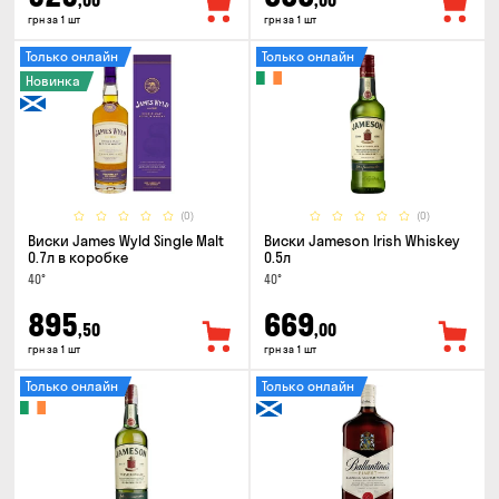
,00
,00
грн за 1 шт
грн за 1 шт
Только онлайн
Только онлайн
Новинка
(0)
(0)
Виски James Wyld Single Malt
Виски Jameson Irish Whiskey
0.7л в коробке
0.5л
40°
40°
895
669
,50
,00
грн за 1 шт
грн за 1 шт
Только онлайн
Только онлайн