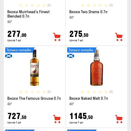
(0)
(0)
Виски Muirhead's Finest
Виски Two Drams 0.7л
Blended 0.7л
40°
40°
277
275
,00
,50
грн за 1 шт
грн за 1 шт
Только онлайн
Только онлайн
(0)
(0)
Виски The Famous Grouse 0.7л
Виски Naked Malt 0.7л
40°
40°
727
1145
,50
,50
грн за 1 шт
грн за 1 шт