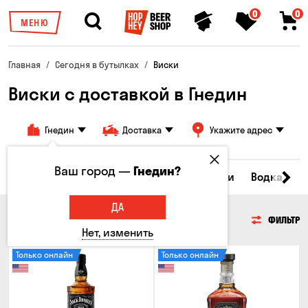
0
0
МЕНЮ
Главная
Сегодня в бутылках
Виски
Виски с доставкой в Гнедин
Гнедин
Доставка
Укажите адрес
Ваш город —
Гнедин?
Пиво
Сидр
Вино
Виски
Коктейли
Водка
С
ДА
ВИСКИ
ФИЛЬТР
Нет, изменить
Только онлайн
Только онлайн