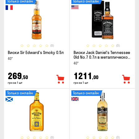
Только онлайн
Только онлайн
(0)
(0)
Виски Sir Edward's Smoky 0.5л
Виски Jack Daniel's Tennessee
Old No.7 0.7л в металлической
40°
коробке
40°
269
1211
,50
,00
грн за 1 шт
грн за 1 шт
Только онлайн
Только онлайн
(0)
(0)