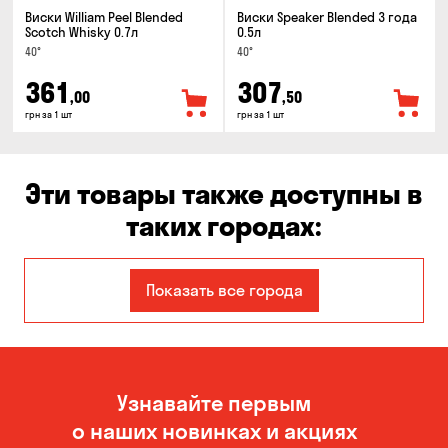
Виски William Peel Blended
Виски Speaker Blended 3 года
Scotch Whisky 0.7л
0.5л
40°
40°
361
307
,00
,50
грн за 1 шт
грн за 1 шт
Эти товары также доступны в
таких городах:
Александровка
Днепр
Показать все города
Запорожье
Каменское
Киев
Кропивницкий
Узнавайте первым
Николаев
Новоселовка
о наших новинках и акциях
Одесса
Орловщина