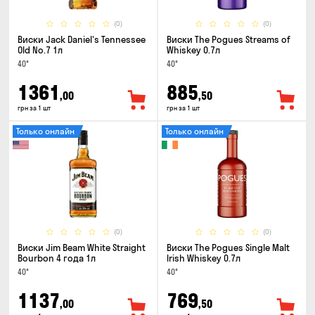
(0)
(0)
Виски Jack Daniel's Tennessee
Виски The Pogues Streams of
Old No.7 1л
Whiskey 0.7л
40°
40°
1361
885
,00
,50
грн за 1 шт
грн за 1 шт
Только онлайн
Только онлайн
(0)
(0)
Виски Jim Beam White Straight
Виски The Pogues Single Malt
Bourbon 4 года 1л
Irish Whiskey 0.7л
40°
40°
1137
769
,00
,50