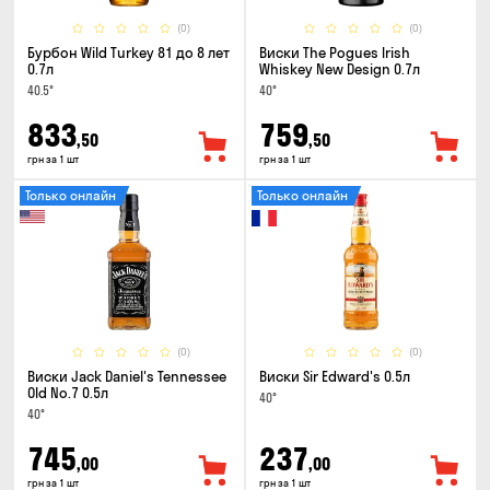
(0)
(0)
Бурбон Wild Turkey 81 до 8 лет
Виски The Pogues Irish
0.7л
Whiskey New Design 0.7л
40.5°
40°
833
759
,50
,50
грн за 1 шт
грн за 1 шт
Только онлайн
Только онлайн
(0)
(0)
Виски Jack Daniel's Tennessee
Виски Sir Edward's 0.5л
Old No.7 0.5л
40°
40°
745
237
,00
,00
грн за 1 шт
грн за 1 шт