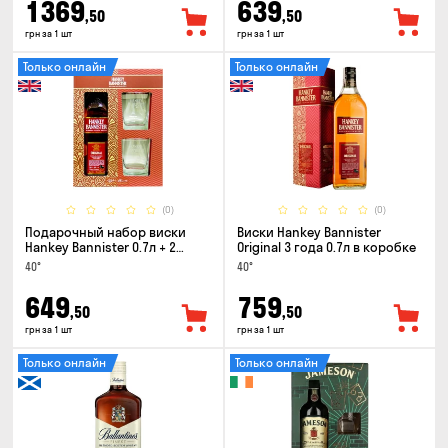
1369
639
,50
,50
грн за 1 шт
грн за 1 шт
Только онлайн
Только онлайн
(0)
(0)
Подарочный набор виски
Виски Hankey Bannister
Hankey Bannister 0.7л + 2
Original 3 года 0.7л в коробке
стакана
40°
40°
649
759
,50
,50
грн за 1 шт
грн за 1 шт
Только онлайн
Только онлайн