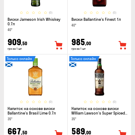
(0)
(0)
Виски Jameson Irish Whiskey
Виски Ballantine's Finest 1л
0.7л
40°
40°
909
985
,50
,00
грн за 1 шт
грн за 1 шт
Только онлайн
Только онлайн
(0)
(0)
Напиток на основе виски
Напиток на основе виски
Ballantine's Brasil Lime 0.7л
WIlliam Lawson's Super Spiced
3 года 0.7л
35°
35°
667
589
,50
,00