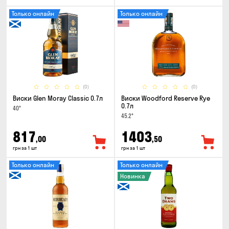
Только онлайн
Только онлайн
(0)
(0)
Виски Glen Moray Classic 0.7л
Виски Woodford Reserve Rye
0.7л
40°
45.2°
817
1403
,00
,50
грн за 1 шт
грн за 1 шт
Только онлайн
Только онлайн
Новинка