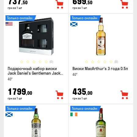
737
699
,50
,50
грн за 1 шт
грн за 1 шт
Только онлайн
Только онлайн
(0)
(0)
Подарочный набор виски
Виски MacArthur's 3 года 0.5л
Jack Daniel's Gentleman Jack
40°
0.7л + 2 стакана
40°
1799
435
,00
,00
грн за 1 шт
грн за 1 шт
Только онлайн
Только онлайн