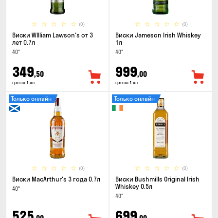
(0)
(0)
Виски WIlliam Lawson's от 3
Виски Jameson Irish Whiskey
лет 0.7л
1л
40°
40°
349
999
,50
,00
грн за 1 шт
грн за 1 шт
Только онлайн
Только онлайн
(0)
(0)
Виски MacArthur's 3 года 0.7л
Виски Bushmills Original Irish
Whiskey 0.5л
40°
40°
525
699