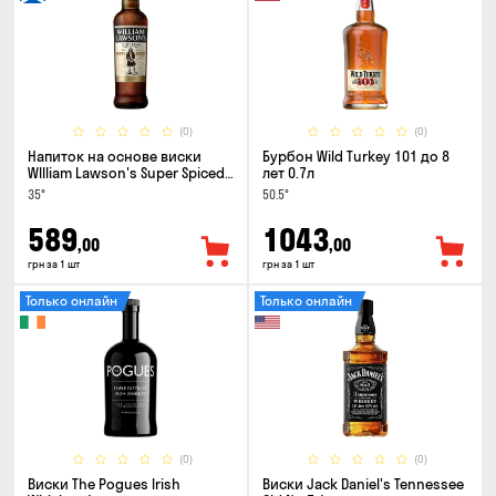
(0)
(0)
Напиток на основе виски
Бурбон Wild Turkey 101 до 8
WIlliam Lawson's Super Spiced
лет 0.7л
3 года 0.7л
35°
50.5°
589
1043
,00
,00
грн за 1 шт
грн за 1 шт
Только онлайн
Только онлайн
(0)
(0)
Виски The Pogues Irish
Виски Jack Daniel's Tennessee