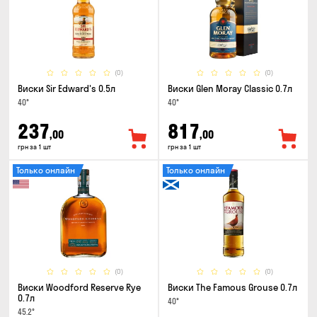
(0)
(0)
Виски Sir Edward's 0.5л
Виски Glen Moray Classic 0.7л
40°
40°
237
817
,00
,00
грн за 1 шт
грн за 1 шт
Только онлайн
Только онлайн
(0)
(0)
Виски Woodford Reserve Rye
Виски The Famous Grouse 0.7л
0.7л
40°
45.2°