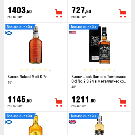
1403
727
,50
,50
грн за 1 шт
грн за 1 шт
Только онлайн
Только онлайн
(0)
(0)
Виски Naked Malt 0.7л
Виски Jack Daniel's Tennessee
Old No.7 0.7л в металлической
40°
коробке
40°
1145
1211
,50
,00
грн за 1 шт
грн за 1 шт
Только онлайн
Только онлайн