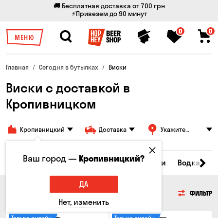
🚚 Бесплатная доставка от 700 грн
⚡Привезем до 90 минут
0
0
МЕНЮ
Главная
Сегодня в бутылках
Виски
Виски с доставкой в
Кропивницком
Кропивницкий
Доставка
Укажите
адрес
Ваш город —
Кропивницкий?
Пиво
Сидр
Вино
Виски
Коктейли
Водка
С
ДА
ВИСКИ
ФИЛЬТР
Нет, изменить
Только онлайн
Только онлайн