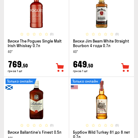
(0)
(0)
Виски The Pogues Single Malt
Виски Jim Beam White Straight
Irish Whiskey 0.7л
Bourbon 4 года 0.7л
40°
40°
769
649
,50
,50
грн за 1 шт
грн за 1 шт
Только онлайн
Только онлайн
(0)
(0)
Виски Ballantine's Finest 0.5л
Бурбон Wild Turkey 81 до 8 лет
0.7л