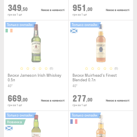
349
951
,50
,00
Немає в наявності
Немає в наявності
грн за 1 шт
грн за 1 шт
Только онлайн
Только онлайн
(0)
(0)
Виски Jameson Irish Whiskey
Виски Muirhead's Finest
0.5л
Blended 0.7л
40°
40°
669
277
,00
,00
Немає в наявності
Немає в наявності
грн за 1 шт
грн за 1 шт
Только онлайн
Только онлайн
Новинка