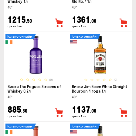
Whiskey 1л
Old No.7 1л
40°
40°
1215
1361
,50
,00
грн за 1 шт
грн за 1 шт
Только онлайн
Только онлайн
(0)
(0)
Виски The Pogues Streams of
Виски Jim Beam White Straight
Whiskey 0.7л
Bourbon 4 года 1л
40°
40°
885
1137
,50
,00
грн за 1 шт
грн за 1 шт
Только онлайн
Только онлайн