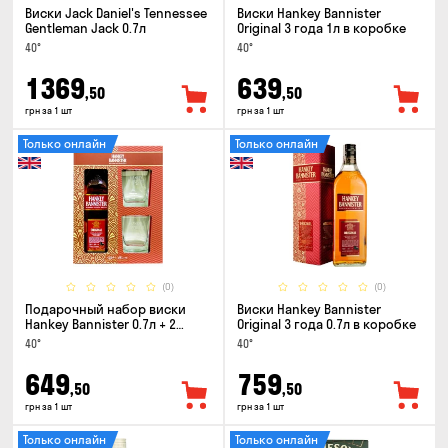
Виски Jack Daniel's Tennessee
Виски Hankey Bannister
Gentleman Jack 0.7л
Original 3 года 1л в коробке
40°
40°
1369
639
,50
,50
грн за 1 шт
грн за 1 шт
Только онлайн
Только онлайн
(0)
(0)
Подарочный набор виски
Виски Hankey Bannister
Hankey Bannister 0.7л + 2
Original 3 года 0.7л в коробке
стакана
40°
40°
649
759
,50
,50
грн за 1 шт
грн за 1 шт
Только онлайн
Только онлайн