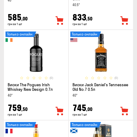
40°
40.5°
585
833
,00
,50
грн за 1 шт
грн за 1 шт
Только онлайн
Только онлайн
(0)
(0)
Виски The Pogues Irish
Виски Jack Daniel's Tennessee
Whiskey New Design 0.7л
Old No.7 0.5л
40°
40°
759
745
,50
,00
грн за 1 шт
грн за 1 шт
Только онлайн
Только онлайн