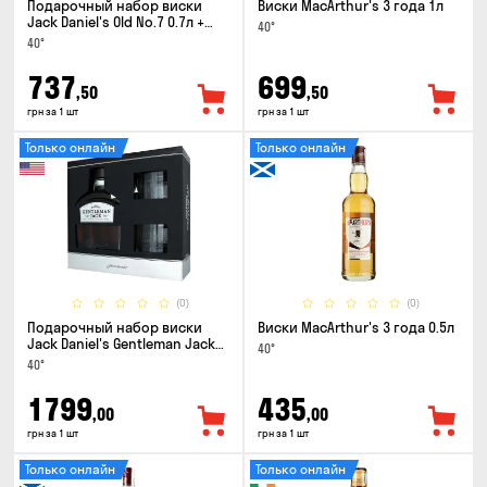
Подарочный набор виски
Виски MacArthur's 3 года 1л
Jack Daniel's Old No.7 0.7л +
40°
Coca-Cola 0.33л x 2шт
40°
737
699
,50
,50
грн за 1 шт
грн за 1 шт
Только онлайн
Только онлайн
(0)
(0)
Подарочный набор виски
Виски MacArthur's 3 года 0.5л
Jack Daniel's Gentleman Jack
40°
0.7л + 2 стакана
40°
1799
435
,00
,00
грн за 1 шт
грн за 1 шт
Только онлайн
Только онлайн