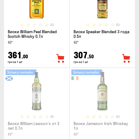
(0)
(0)
Виски William Peel Blended
Виски Speaker Blended 3 года
Scotch Whisky 0.7л
0.5л
40°
40°
361
307
,00
,50
грн за 1 шт
грн за 1 шт
Только онлайн
Только онлайн
(0)
(0)
Виски WIlliam Lawson's от 3
Виски Jameson Irish Whiskey
лет 0.7л
1л
40°
40°