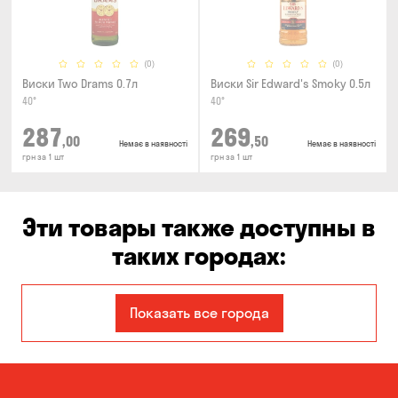
(0)
(0)
Виски Two Drams 0.7л
Виски Sir Edward's Smoky 0.5л
40°
40°
287
269
,00
,50
Немає в наявності
Немає в наявності
грн за 1 шт
грн за 1 шт
Эти товары также доступны в
таких городах:
Александровка
Днепр
Показать все города
Запорожье
Каменское
Киев
Николаев