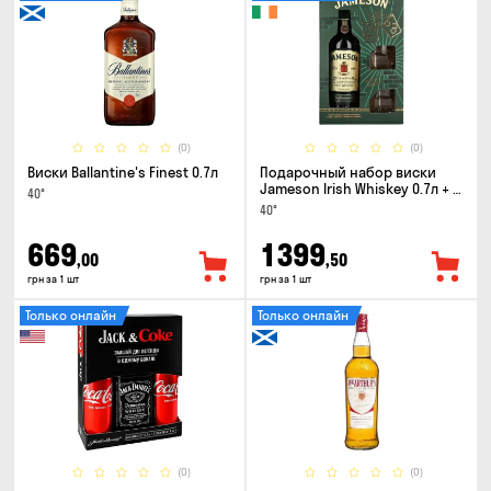
(0)
(0)
Виски Ballantine's Finest 0.7л
Подарочный набор виски
Jameson Irish Whiskey 0.7л + 2
40°
стакана
40°
669
1399
,00
,50
грн за 1 шт
грн за 1 шт
Только онлайн
Только онлайн
(0)
(0)