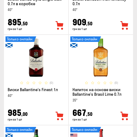
0.7л в коробке
0.7л
40°
40°
895
909
,50
,50
грн за 1 шт
грн за 1 шт
Только онлайн
Только онлайн
(0)
(0)
Виски Ballantine's Finest 1л
Напиток на основе виски
Ballantine's Brasil Lime 0.7л
40°
35°
985
667
,00
,50
грн за 1 шт
грн за 1 шт
Только онлайн
Только онлайн