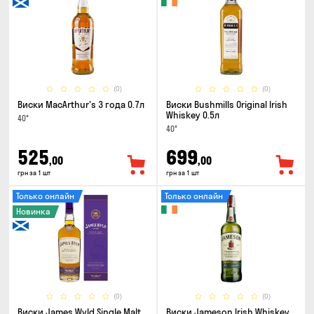
(0)
(0)
Виски MacArthur's 3 года 0.7л
Виски Bushmills Original Irish
Whiskey 0.5л
40°
40°
525
699
,00
,00
грн за 1 шт
грн за 1 шт
Только онлайн
Только онлайн
Новинка
(0)
(0)
Виски James Wyld Single Malt
Виски Jameson Irish Whiskey