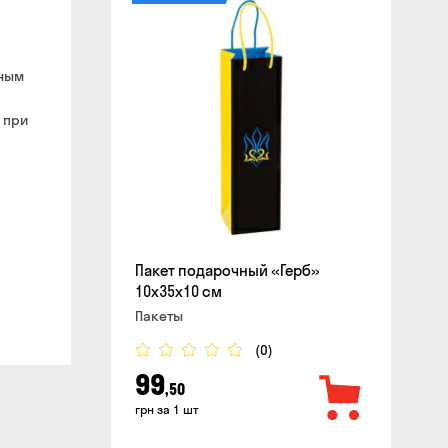
сайте
чным
 при
Пакет подарочный «Герб»
10x35x10 см
Пакеты
(0)
99
,50
грн за 1 шт