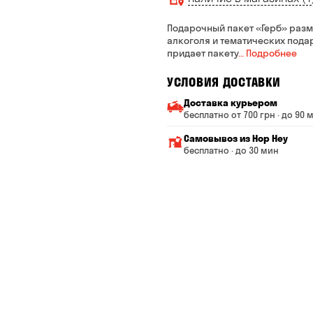
Подарочный пакет «Герб» разм
алкоголя и тематических пода
придает пакету
… Подробнее
УСЛОВИЯ ДОСТАВКИ
Доставка курьером
бесплатно от 700 грн · до 90 
Минимальная сумма всего
Самовывоз из Hop Hey
Стоимость доставки завис
бесплатно · до 30 мин
От 200 до 299 грн
Минимальная сумма вс
Время сборки заказа —
От 300 до 399 грн
Можете без очереди за
От 400 до 699 грн
Оплата:
наличными в магазине
От 700 грн
банковской картой на с
Срок доставки — до 90 ми
*на время доставки могут 
Оплата:
наличными курьеру