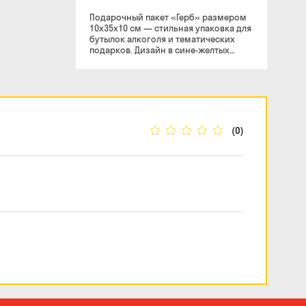
Подарочный пакет «Герб» размером
10x35x10 см — стильная упаковка для
бутылок алкоголя и тематических
подарков. Дизайн в сине-желтых
цветах с изображением герба
придает пакету современный и
патриотичный вид, делая его
отличным вариантом для
праздничного оформления подарка.
Узкий формат идеально подходит для
упаковки бутылки вина,
(0)
шампанского, виски, крафтового
пива или другого напитка. Плотный
материал и прочные ручки
обеспечивают удобство при
переноске, а лаконичное оформление
делает подарок более
презентабельным и аккуратным.