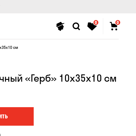
0
0
x35x10 см
чный «Герб» 10x35x10 см
ИТЬ
)