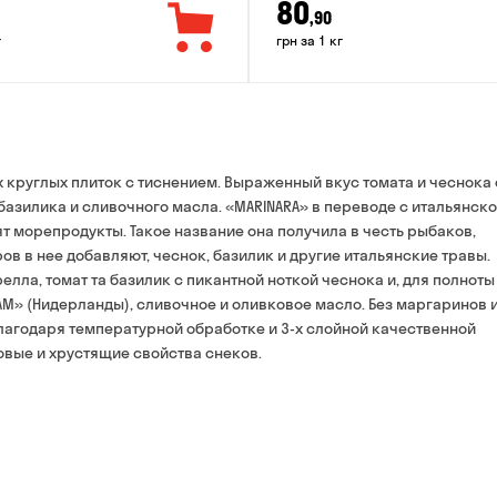
80
,90
г
грн за 1 кг
круглых плиток с тиснением. Выраженный вкус томата и чеснока 
 базилика и сливочного масла. «MARINARA» в переводе с итальянско
ят морепродукты. Такое название она получила в честь рыбаков,
в в нее добавляют, чеснок, базилик и другие итальянские травы.
елла, томат та базилик с пикантной ноткой чеснока и, для полноты
M» (Нидерланды), сливочное и оливковое масло. Без маргаринов 
Благодаря температурной обработке и 3-х слойной качественной
вые и хрустящие свойства снеков.