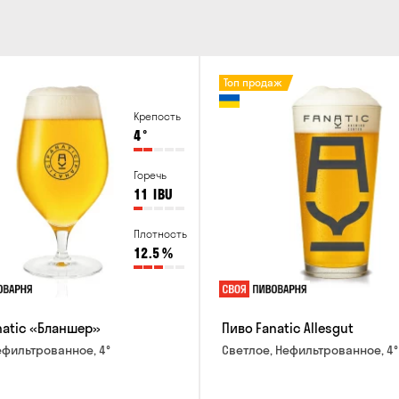
Оплата:
наличными курьеру
банковской картой на 
Топ продаж
Крепость
4
°
Горечь
11
IBU
Плотность
12.5
%
natic «Бланшер»
Пиво Fanatic Allesgut
ефильтрованное, 4°
Светлое, Нефильтрованное, 4°