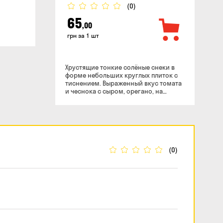
(0)
65
,00
грн за 1 шт
Хрустящие тонкие солёные снеки в
форме небольших круглых плиток с
тиснением. Выраженный вкус томата
и чеснока с сыром, орегано, на
втором плане - привкус и аромат
базилика и сливочного масла.
«MARINARA» в переводе с
итальянского – «морской соус»,
однако в состав этой пиццы не входят
морепродукты. Такое название она
получила в честь рыбаков,
(0)
употреблявших ее ежедневно. Кроме
теста и помидоров в нее добавляют,
чеснок, базилик и другие
итальянские травы. «Пицетта чипс
«МАРИНАРА» сочетает в себе сыр
Моцарелла, томат та базилик с
пикантной ноткой чеснока и, для
полноты вкуса, мы добавляем именно
сыры «GAUDA» и «MAASDAM»