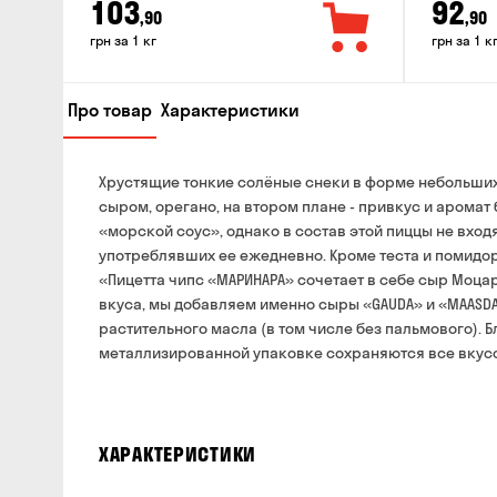
103
92
,90
,90
грн за 1 кг
грн за 1 к
Про товар
Характеристики
Хрустящие тонкие солёные снеки в форме небольших 
сыром, орегано, на втором плане - привкус и аромат
«морской соус», однако в состав этой пиццы не вход
употреблявших ее ежедневно. Кроме теста и помидоро
«Пицетта чипс «МАРИНАРА» сочетает в себе сыр Моцар
вкуса, мы добавляем именно сыры «GAUDA» и «MAASDA
растительного масла (в том числе без пальмового). 
металлизированной упаковке сохраняются все вкусо
ХАРАКТЕРИСТИКИ