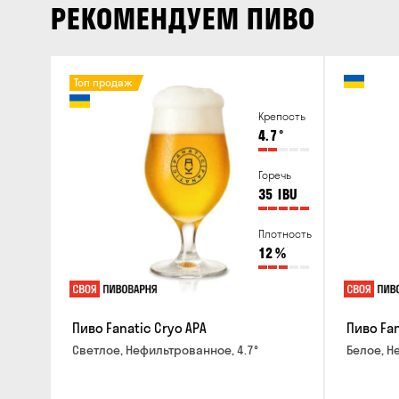
РЕКОМЕНДУЕМ ПИВО
Топ продаж
Крепость
4.7
°
Горечь
35
IBU
Плотность
12
%
Пиво Fanatic Cryo APA
Пиво Fa
Светлое, Нефильтрованное, 4.7°
Белое, Н