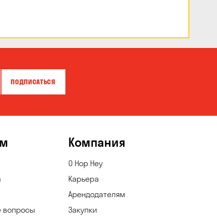
(Нидерланды), сливочное и оливковое
масло. Без маргаринов и
растительного масла (в том числе без
пальмового). Благодаря
температурной обработке и 3-х
слойной качественной
металлизированной упаковке
сохраняются все вкусовые и
хрустящие свойства снеков.
ПОДПИСАТЬСЯ
ям
Компания
О Hop Hey
а
Карьера
Арендодателям
е вопросы
Закупки