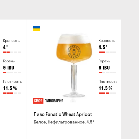
сайте
Крепость
Крепость
4
°
4.5
°
Горечь
Горечь
9
IBU
9
IBU
Плотность
Плотность
11.5
%
11.5
%
Пиво Fanatic Wheat Apricot
Белое, Нефильтрованное, 4.5°