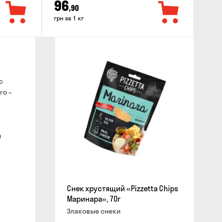
96
,90
грн за 1 кг
с
го –
и
Снек хрустящий «Pizzetta Chips
Маринара», 70г
Злаковые снеки