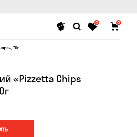
0
0
нара», 70г
й «Pizzetta Chips
0г
ИТЬ