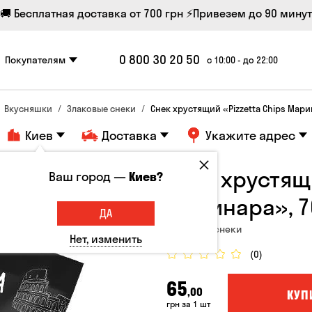
🚚 Бесплатная доставка от 700 грн
⚡Привезем до 90 минут
0 800 30 20 50
Покупателям
с 10:00 - до 22:00
Вкусняшки
Злаковые снеки
Снек хрустящий «Pizzetta Chips Мари
Киев
Доставка
Укажите адрес
Снек хрустящи
Ваш город —
Киев?
Маринара», 7
ДА
Злаковые снеки
Нет, изменить
(0)
65
,00
КУП
грн за 1 шт