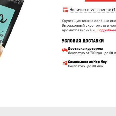
Наличие в магазинах (4
Хрустящие тонкие солёные сне
Выраженный вкус томата и чесн
аромат базилика и
… Подробне
УСЛОВИЯ ДОСТАВКИ
Доставка курьером
бесплатно от 700 грн · до 90 
Минимальная сумма всего
Самовывоз из Hop Hey
Стоимость доставки завис
бесплатно · до 30 мин
От 200 до 299 грн
Минимальная сумма вс
Время сборки заказа —
От 300 до 399 грн
Можете без очереди за
От 400 до 699 грн
Оплата:
наличными в магазине
От 700 грн
банковской картой на с
Срок доставки — до 90 ми
*на время доставки могут 