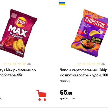
(0)
(0)
ays Max рифленые со
Чипсы картофельные «Chip
лобстера, 95г
со вкусом острый удон, 100
Чипсы
65
,00
т
грн за 1 шт