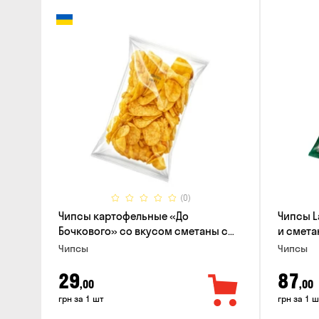
(0)
Чипсы картофельные «До
Чипсы L
Бочкового» со вкусом сметаны с
и смета
зеленью, 100г
Чипсы
Чипсы
29
87
,00
,00
грн за 1 шт
грн за 1 ш