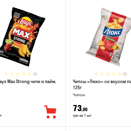
(0)
(0)
ays Max Strong чили и лайм,
Чипсы «Люкс» со вкусом п
125г
Чипсы
73
,00
т
грн за 1 шт