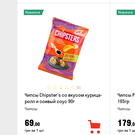
Новинка
Новинка
(0)
Чипсы Chipster's со вкусом курица-
Чипсы P
ролл и соевый соус 90г
165гр
Чипсы
Чипсы
69
179
,00
,0
грн за 1 шт
грн за 1 ш