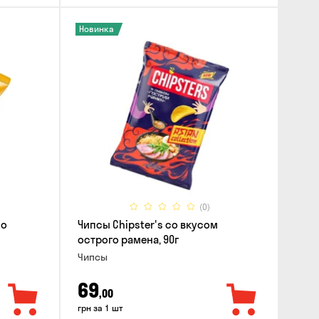
Новинка
(0)
со
Чипсы Chipster's со вкусом
острого рамена, 90г
Чипсы
69
,00
грн за 1 шт