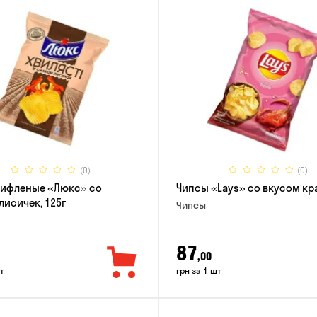
(0)
(0)
рифленые «Люкс» со
Чипсы «Lays» со вкусом кра
лисичек, 125г
Чипсы
87
,00
т
грн за 1 шт