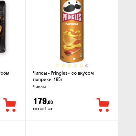
(0)
усом
Чипсы «Pringles» со вкусом
паприки, 165г
Чипсы
179
,00
грн за 1 шт