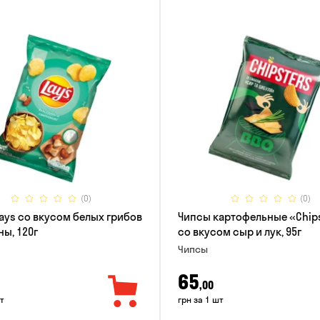
(0)
(0)
ays со вкусом белых грибов
Чипсы картофельные «Chip
ны, 120г
со вкусом сыр и лук, 95г
Чипсы
65
,00
т
грн за 1 шт