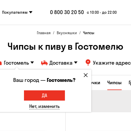
0 800 30 20 50
Покупателям
с 10:00 - до 22:00
Главная
Вкусняшки
Чипсы
Чипсы к пиву в Гостомелю
Гостомель
Доставка
Укажите адрес
Ваш город —
Гостомель?
е закуски
Орешки
Кукуруза
Семечки
Чипсы
ДА
Нет, изменить