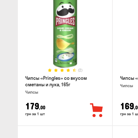
(2)
Чипсы «Pringles» со вкусом
Чипсы «
сметаны и лука, 165г
Чипсы
Чипсы
179
169
,00
,0
грн за 1 шт
грн за 1 ш