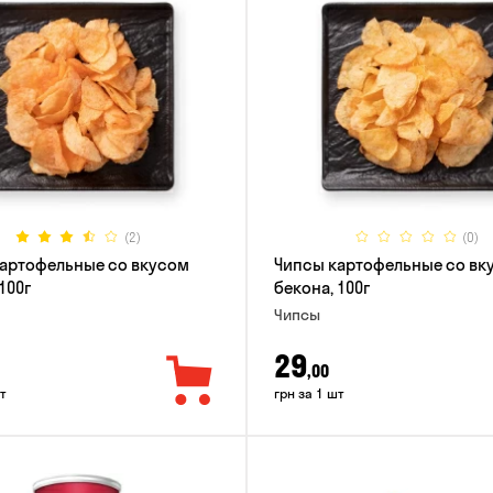
(2)
(0)
артофельные со вкусом
Чипсы картофельные со вк
100г
бекона, 100г
Чипсы
29
,00
т
грн за 1 шт