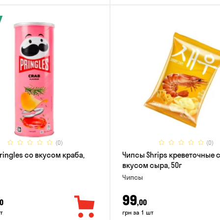
(0)
(0)
ringles со вкусом краба,
Чипсы Shrips креветочные 
вкусом сыра, 50г
Чипсы
99
0
,00
т
грн за 1 шт