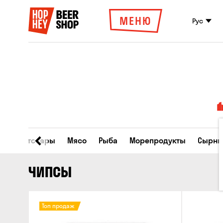
МЕНЮ
Рус
Все товары
Мясо
Рыба
Морепродукты
Сырны
ЧИПСЫ
Топ продаж