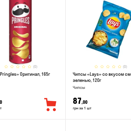
(0)
(0)
Pringles» Оригинал, 165г
Чипсы «Lays» со вкусом см
зеленью, 120г
Чипсы
87
0
,00
т
грн за 1 шт