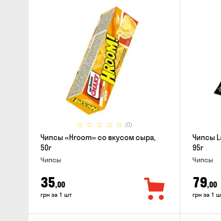
(0)
Чипсы «Hroom» со вкусом сыра,
Чипсы L
50г
95г
Чипсы
Чипсы
35
79
,00
,00
грн за 1 шт
грн за 1 ш