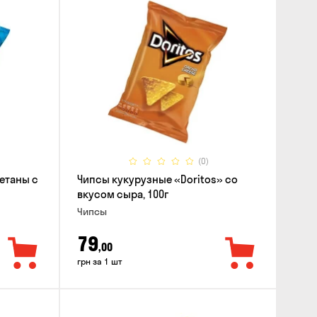
(0)
етаны с
Чипсы кукурузные «Doritos» со
вкусом сыра, 100г
Чипсы
79
,00
грн за 1 шт