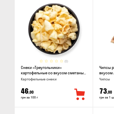
(0)
Снеки «Треугольники»
Чипсы 
картофельные со вкусом сметаны
вкусом 
с луком
Картофельные снеки
Чипсы
46
73
,00
,00
грн за 100 г
грн за 1 ш