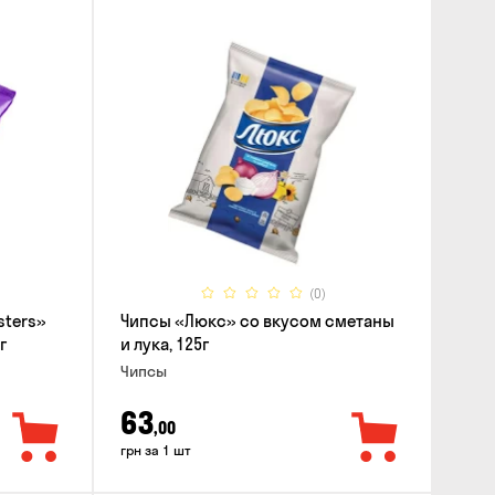
(0)
sters»
Чипсы «Люкс» со вкусом сметаны
г
и лука, 125г
Чипсы
63
,00
грн за 1 шт