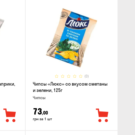
(0)
априки,
Чипсы «Люкс» со вкусом сметаны
и зелени, 125г
Чипсы
73
,00
грн за 1 шт