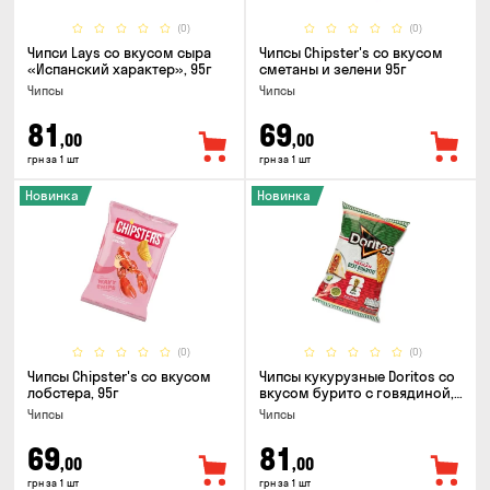
(0)
(0)
Чипси Lays со вкусом сыра
Чипсы Chipster's со вкусом
«Испанский характер», 95г
сметаны и зелени 95г
Чипсы
Чипсы
81
69
,00
,00
грн за 1 шт
грн за 1 шт
Новинка
Новинка
(0)
(0)
Чипсы Chipster's со вкусом
Чипсы кукурузные Doritos со
лобстера, 95г
вкусом бурито с говядиной,
90г
Чипсы
Чипсы
69
81
,00
,00
грн за 1 шт
грн за 1 шт