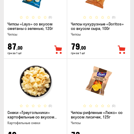
(0)
(0)
Чипсы «Lays» со вкусом
Чипсы кукурузные «Doritos»
сметаны с зеленью, 120г
со вкусом сыра, 100г
Чипсы
Чипсы
87
79
,00
,00
грн за 1 шт
грн за 1 шт
(0)
(0)
Снеки «Треугольники»
Чипсы рифленые «Люкс» со
картофельные со вкусом
вкусом лисичек, 125г
сметаны с луком
Картофельные снеки
Чипсы