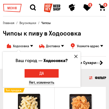
0
0
МЕНЮ
Главная
Вкусняшки
Чипсы
Чипсы к пиву в Ходосовка
Ходосовка
Доставка
Укажите адрес
Ваш город —
Ходосовка?
Кукуруза
Семечки
Чипсы
Гренки и Сухарики
З
ДА
ЧИПСЫ
ФИЛЬТР
Нет, изменить
Топ продаж