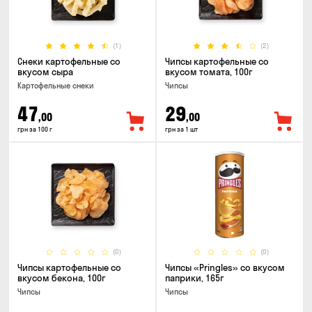
(1)
(2)
Снеки картофельные со
Чипсы картофельные со
вкусом сыра
вкусом томата, 100г
Картофельные снеки
Чипсы
47
29
,00
,00
грн за 100 г
грн за 1 шт
(0)
(0)
Чипсы картофельные со
Чипсы «Pringles» со вкусом
вкусом бекона, 100г
паприки, 165г
Чипсы
Чипсы