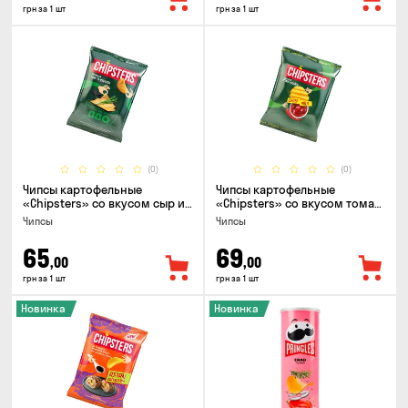
грн за 1 шт
грн за 1 шт
(0)
(0)
Чипсы картофельные
Чипсы картофельные
«Chipsters» со вкусом сыр и
«Chipsters» со вкусом томат
лук, 95г
спайси, 95г
Чипсы
Чипсы
65
69
,00
,00
грн за 1 шт
грн за 1 шт
Новинка
Новинка