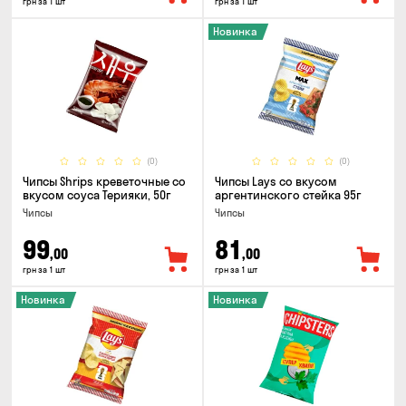
грн за 1 шт
грн за 1 шт
Новинка
(0)
(0)
Чипсы Shrips креветочные со
Чипсы Lays со вкусом
вкусом соуса Терияки, 50г
аргентинского стейка 95г
Чипсы
Чипсы
99
81
,00
,00
грн за 1 шт
грн за 1 шт
Новинка
Новинка