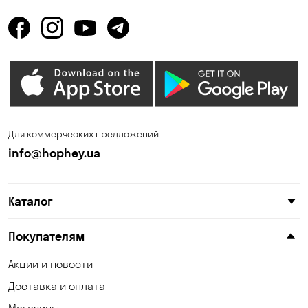
Горенка
Горишние Плавни
Гостомель
Дмитровка
Днепр
Елизаветовка
Зазимье
Запорожье
Ирпень
Калиновка
Для коммерческих предложений
Каменные Потоки
Каменское
info@hophey.ua
Карнауховка
Катериновка
Каталог
Келеберда
Киев
Клинцы
Княжичи
Покупателям
Корсунцы
Котовка
Акции и новости
Доставка и оплата
Коцюбинское
Красноселка