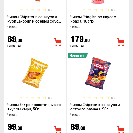
(0)
(0)
Чипсы Chipster's со вкусом
Чипсы Pringles со вкусом
курица-ролл и соевый соус
краба, 165гр
90г
Чипсы
Чипсы
69
179
,00
,00
грн за 1 шт
грн за 1 шт
Новинка
(0)
(0)
Чипсы Shrips креветочные со
Чипсы Chipster's со вкусом
вкусом сыра, 50г
острого рамена, 90г
Чипсы
Чипсы
99
69
,00
,00