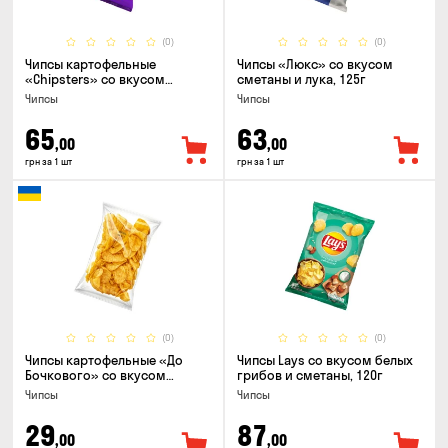
(0)
(0)
Чипсы картофельные
Чипсы «Люкс» со вкусом
«Chipsters» со вкусом
сметаны и лука, 125г
острый удон, 100г
Чипсы
Чипсы
65
63
,00
,00
грн за 1 шт
грн за 1 шт
(0)
(0)
Чипсы картофельные «До
Чипсы Lays со вкусом белых
Бочкового» со вкусом
грибов и сметаны, 120г
сметаны с зеленью, 100г
Чипсы
Чипсы
29
87
,00
,00