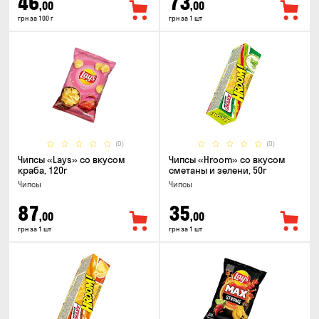
46
73
,00
,00
грн за 100 г
грн за 1 шт
(0)
(0)
Чипсы «Lays» со вкусом
Чипсы «Hroom» со вкусом
краба, 120г
сметаны и зелени, 50г
Чипсы
Чипсы
87
35
,00
,00
грн за 1 шт
грн за 1 шт