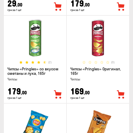
29
179
,00
,00
грн за 1 шт
грн за 1 шт
(2)
(0)
Чипсы «Pringles» со вкусом
Чипсы «Pringles» Оригинал,
сметаны и лука, 165г
165г
Чипсы
Чипсы
179
169
,00
,00
грн за 1 шт
грн за 1 шт