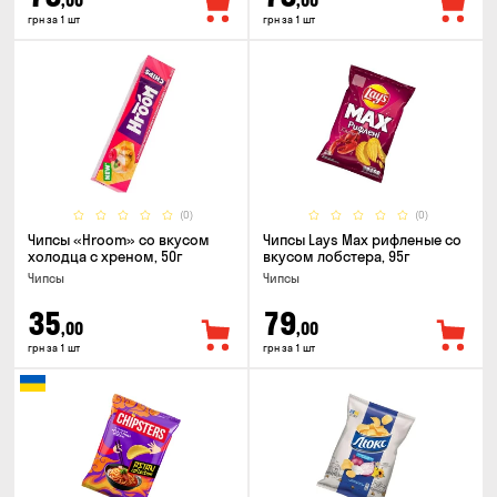
,00
,00
грн за 1 шт
грн за 1 шт
(0)
(0)
Чипсы «Hroom» со вкусом
Чипсы Lays Max рифленые со
холодца с хреном, 50г
вкусом лобстера, 95г
Чипсы
Чипсы
35
79
,00
,00
грн за 1 шт
грн за 1 шт