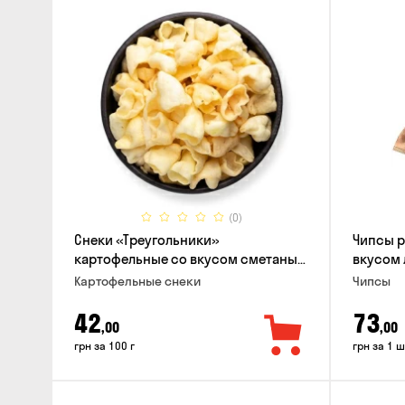
(0)
Снеки «Треугольники»
Чипсы 
картофельные со вкусом сметаны
вкусом 
с луком
Картофельные снеки
Чипсы
42
73
,00
,00
грн за 100 г
грн за 1 ш