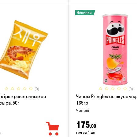
Новинка
(0)
(0)
hrips креветочные со
Чипсы Pringles со вкусом к
сыра, 50г
165гр
Чипсы
175
,00
т
грн за 1 шт