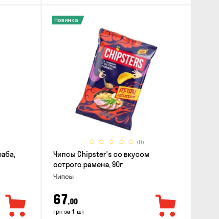
Новинка
(0)
раба,
Чипсы Chipster's со вкусом
острого рамена, 90г
Чипсы
67
,00
грн за 1 шт