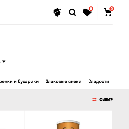
0
0
с
Гренки и Сухарики
Злаковые снеки
Сладости
ФИЛЬТР