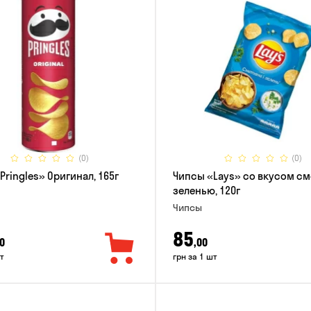
(0)
(0)
Pringles» Оригинал, 165г
Чипсы «Lays» со вкусом см
зеленью, 120г
Чипсы
85
0
,00
т
грн за 1 шт