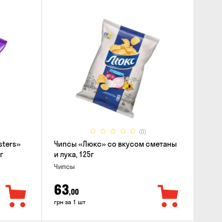
(0)
sters»
Чипсы «Люкс» со вкусом сметаны
г
и лука, 125г
Чипсы
63
,00
грн за 1 шт