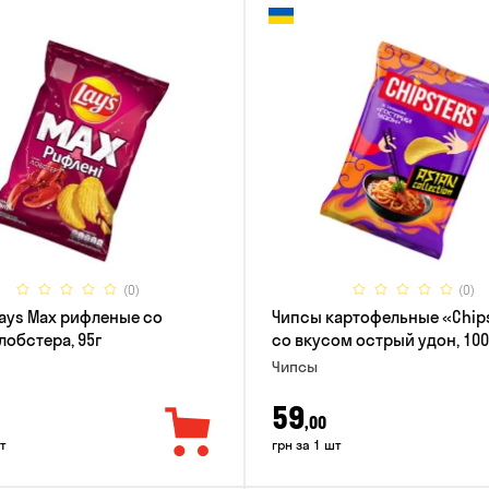
(0)
(0)
ays Max рифленые со
Чипсы картофельные «Chip
лобстера, 95г
со вкусом острый удон, 100
Чипсы
59
,00
т
грн за 1 шт