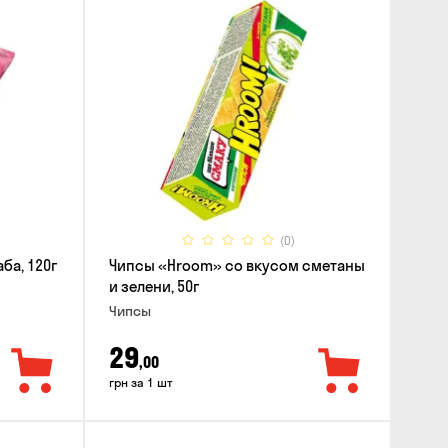
(0)
ба, 120г
Чипсы «Hroom» со вкусом сметаны
и зелени, 50г
Чипсы
29
,00
грн за 1 шт