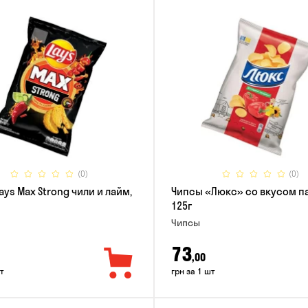
(0)
(0)
ays Max Strong чили и лайм,
Чипсы «Люкс» со вкусом п
125г
Чипсы
73
,00
т
грн за 1 шт