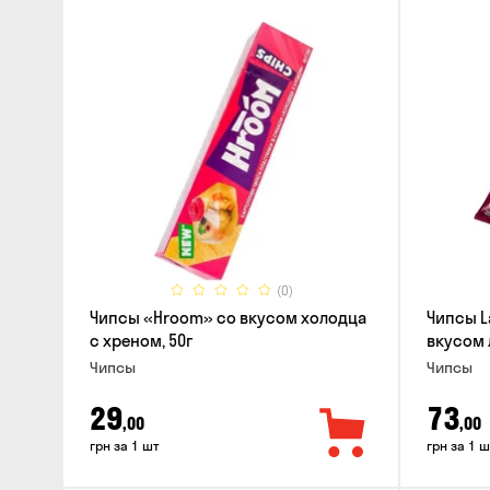
(0)
Чипсы «Hroom» со вкусом холодца
Чипсы L
с хреном, 50г
вкусом 
Чипсы
Чипсы
29
73
,00
,00
грн за 1 шт
грн за 1 ш