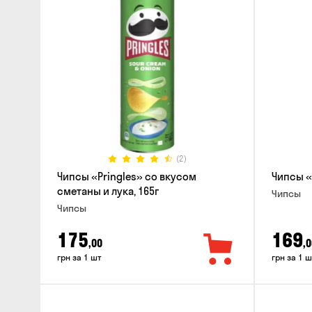
(2)
Чипсы «Pringles» со вкусом
Чипсы «
сметаны и лука, 165г
Чипсы
Чипсы
175
169
,00
,0
грн за 1 шт
грн за 1 ш