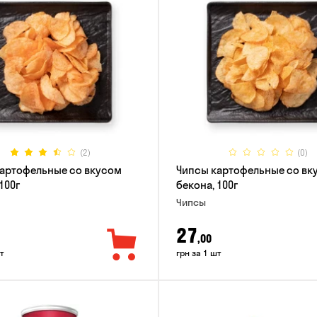
(2)
(0)
артофельные со вкусом
Чипсы картофельные со вк
100г
бекона, 100г
Чипсы
27
,00
т
грн за 1 шт