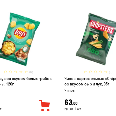
(0)
(0)
ays со вкусом белых грибов
Чипсы картофельные «Chip
ны, 120г
со вкусом сыр и лук, 95г
Чипсы
63
,00
т
грн за 1 шт