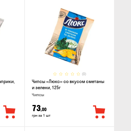
(0)
априки,
Чипсы «Люкс» со вкусом сметаны
и зелени, 125г
Чипсы
73
,00
грн за 1 шт