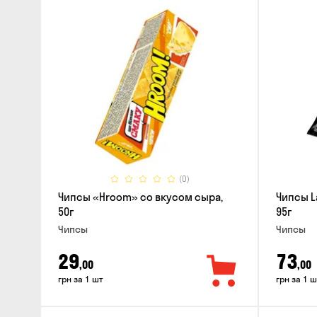
(0)
Чипсы «Hroom» со вкусом сыра,
Чипсы L
50г
95г
Чипсы
Чипсы
29
73
,00
,00
грн за 1 шт
грн за 1 ш