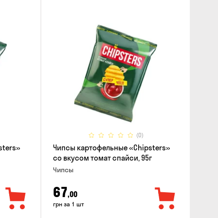
(0)
sters»
Чипсы картофельные «Chipsters»
со вкусом томат спайси, 95г
Чипсы
67
,00
грн за 1 шт