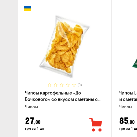
(0)
Чипсы картофельные «До
Чипсы L
Бочкового» со вкусом сметаны с
и смета
зеленью, 100г
Чипсы
Чипсы
27
85
,00
,00
грн за 1 шт
грн за 1 ш