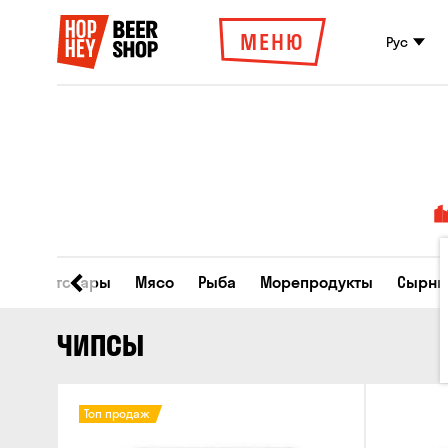
МЕНЮ
Рус
Все товары
Мясо
Рыба
Морепродукты
Сырны
ЧИПСЫ
Топ продаж