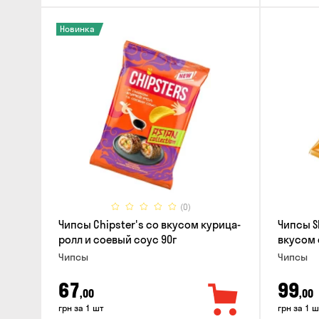
Новинка
(0)
Чипсы Chipster's со вкусом курица-
Чипсы S
ролл и соевый соус 90г
вкусом 
Чипсы
Чипсы
67
99
,00
,00
грн за 1 шт
грн за 1 ш