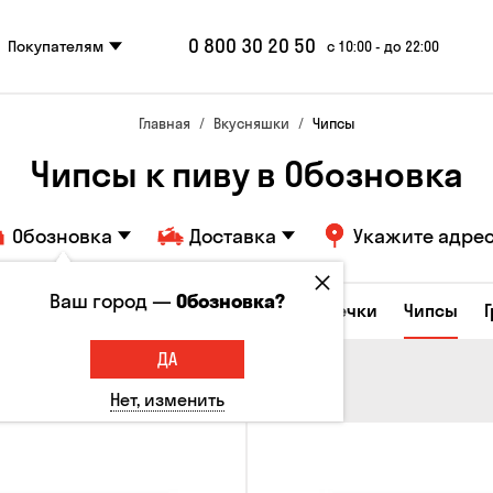
0 800 30 20 50
Покупателям
с 10:00 - до 22:00
Главная
Вкусняшки
Чипсы
Чипсы к пиву в Обозновка
Обозновка
Доставка
Укажите адре
Ваш город —
Обозновка?
е закуски
Орешки
Кукуруза
Семечки
Чипсы
ДА
Нет, изменить