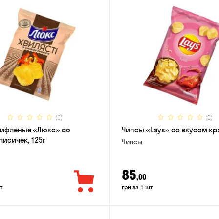
(0)
(0)
рифленые «Люкс» со
Чипсы «Lays» со вкусом кра
лисичек, 125г
Чипсы
85
,00
т
грн за 1 шт