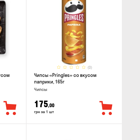
(0)
усом
Чипсы «Pringles» со вкусом
паприки, 165г
Чипсы
175
,00
грн за 1 шт