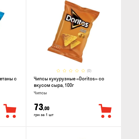
(0)
етаны с
Чипсы кукурузные «Doritos» со
вкусом сыра, 100г
Чипсы
73
,00
грн за 1 шт