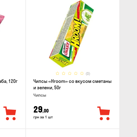
(0)
ба, 120г
Чипсы «Hroom» со вкусом сметаны
и зелени, 50г
Чипсы
29
,00
грн за 1 шт