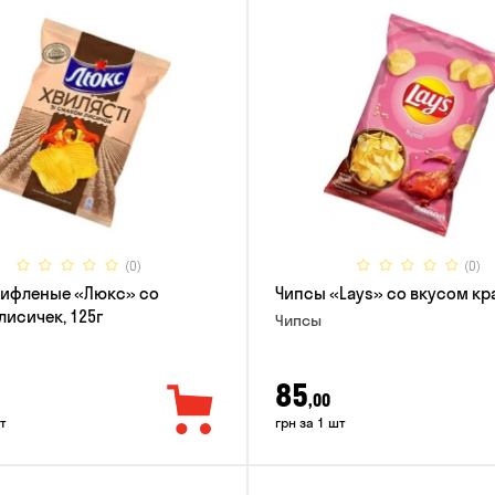
(0)
(0)
рифленые «Люкс» со
Чипсы «Lays» со вкусом кра
лисичек, 125г
Чипсы
85
,00
т
грн за 1 шт