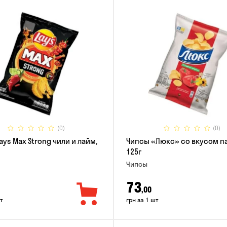
(0)
(0)
ays Max Strong чили и лайм,
Чипсы «Люкс» со вкусом п
125г
Чипсы
73
,00
т
грн за 1 шт