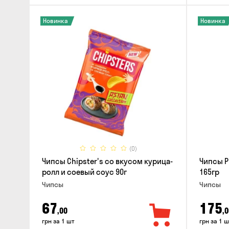
Новинка
Новинка
(0)
Чипсы Chipster's со вкусом курица-
Чипсы P
ролл и соевый соус 90г
165гр
Чипсы
Чипсы
67
175
,00
,0
грн за 1 шт
грн за 1 ш