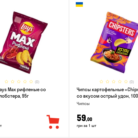
(0)
(0)
ays Max рифленые со
Чипсы картофельные «Chip
лобстера, 95г
со вкусом острый удон, 100
Чипсы
59
,00
т
грн за 1 шт