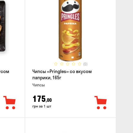
(0)
усом
Чипсы «Pringles» со вкусом
паприки, 165г
Чипсы
175
,00
грн за 1 шт