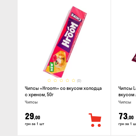
(0)
Чипсы «Hroom» со вкусом холодца
Чипсы L
с хреном, 50г
вкусом 
Чипсы
Чипсы
29
73
,00
,00
грн за 1 шт
грн за 1 ш