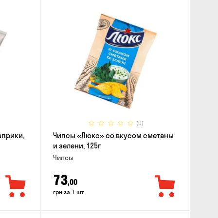
(0)
априки,
Чипсы «Люкс» со вкусом сметаны
и зелени, 125г
Чипсы
73
,00
грн за 1 шт