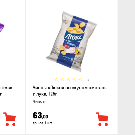
(0)
sters»
Чипсы «Люкс» со вкусом сметаны
г
и лука, 125г
Чипсы
63
,00
грн за 1 шт