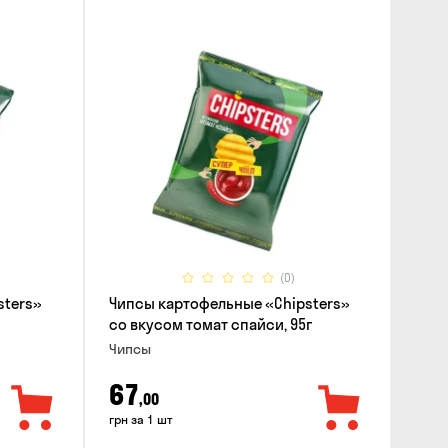
(0)
sters»
Чипсы картофельные «Chipsters»
со вкусом томат спайси, 95г
Чипсы
67
,00
грн за 1 шт