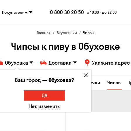
0 800 30 20 50
Покупателям
с 10:00 - до 22:00
Главная
Вкусняшки
Чипсы
Чипсы к пиву в Обуховке
Обуховка
Доставка
Укажите адрес
Ваш город —
Обуховка?
е закуски
Орешки
Кукуруза
Семечки
Чипсы
ДА
Нет, изменить