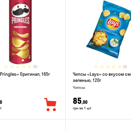
(0)
(0)
Pringles» Оригинал, 165г
Чипсы «Lays» со вкусом см
зеленью, 120г
Чипсы
85
0
,00
т
грн за 1 шт