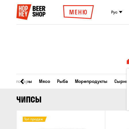
МЕНЮ
Рус
Все товары
Мясо
Рыба
Морепродукты
Сырны
ЧИПСЫ
Топ продаж