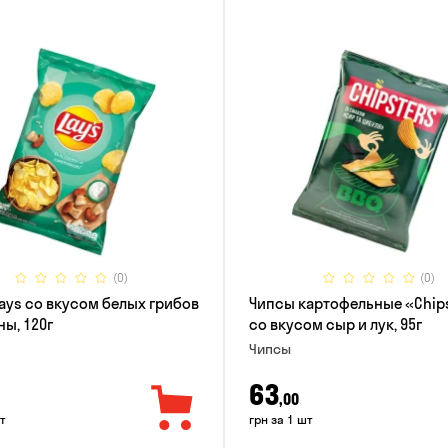
(0)
(0)
ays со вкусом белых грибов
Чипсы картофельные «Chip
ны, 120г
со вкусом сыр и лук, 95г
Чипсы
63
,00
т
грн за 1 шт