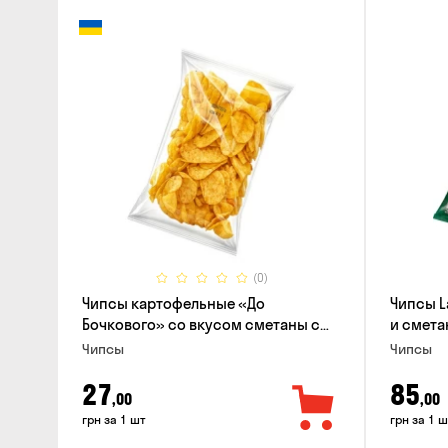
(0)
Чипсы картофельные «До
Чипсы L
Бочкового» со вкусом сметаны с
и смета
зеленью, 100г
Чипсы
Чипсы
27
85
,00
,00
грн за 1 шт
грн за 1 ш