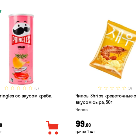
(0)
(0)
ringles со вкусом краба,
Чипсы Shrips креветочные 
вкусом сыра, 50г
Чипсы
99
0
,00
т
грн за 1 шт