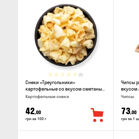
(0)
Снеки «Треугольники»
Чипсы 
картофельные со вкусом сметаны
вкусом 
с луком
Картофельные снеки
Чипсы
42
73
,00
,00
грн за 100 г
грн за 1 ш