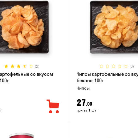
(2)
(0)
артофельные со вкусом
Чипсы картофельные со вк
100г
бекона, 100г
Чипсы
27
,00
т
грн за 1 шт