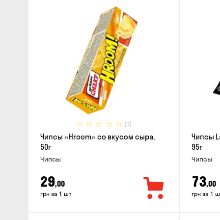
(0)
Чипсы «Hroom» со вкусом сыра,
Чипсы L
50г
95г
Чипсы
Чипсы
29
73
,00
,00
грн за 1 шт
грн за 1 ш