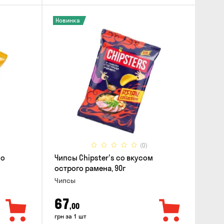
Новинка
(0)
со
Чипсы Chipster's со вкусом
острого рамена, 90г
Чипсы
67
,00
грн за 1 шт