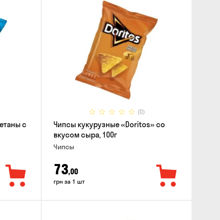
(0)
етаны с
Чипсы кукурузные «Doritos» со
вкусом сыра, 100г
Чипсы
73
,00
грн за 1 шт