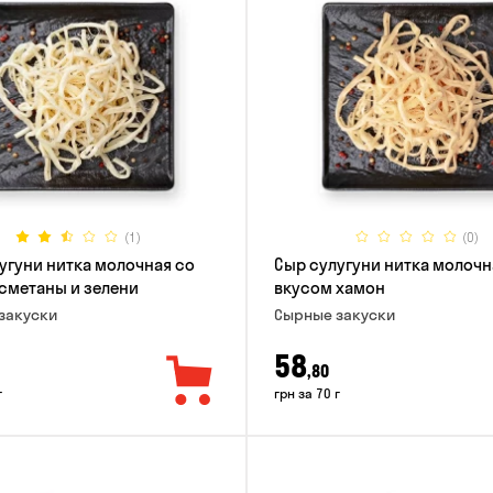
(1)
(0)
угуни нитка молочная со
Сыр сулугуни нитка молочн
сметаны и зелени
вкусом хамон
закуски
Cырные закуски
58
,80
г
грн за 70 г