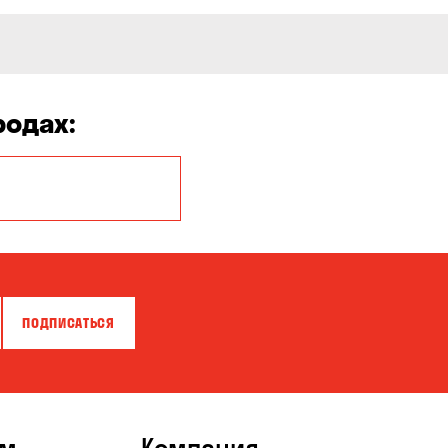
родах:
Белая Церковь
Бровары
Власовка
ПОДПИСАТЬСЯ
Гатное
Горишние Плавни
Зазимье
ям
Компания