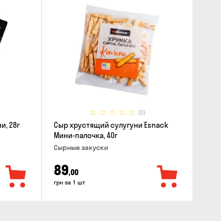
(0)
и, 28г
Сыр хрустящий сулугуни Esnack
Мини-палочка, 40г
Cырные закуски
89
,00
грн за 1 шт