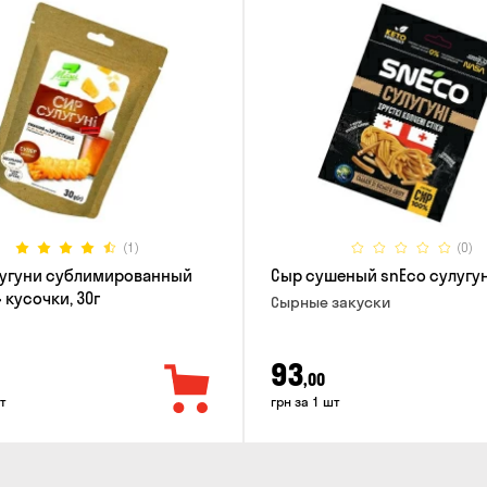
(1)
(0)
лугуни сублимированный
Сыр сушеный snEco сулугун
 кусочки, 30г
Cырные закуски
93
,00
т
грн за 1 шт