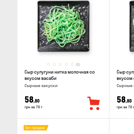
(0)
Сыр сулугуни нитка молочная со
Сыр сул
вкусом васаби
вкусом 
Cырные закуски
Cырные 
58
58
,80
,80
грн за 70 г
грн за 70 
Топ продаж