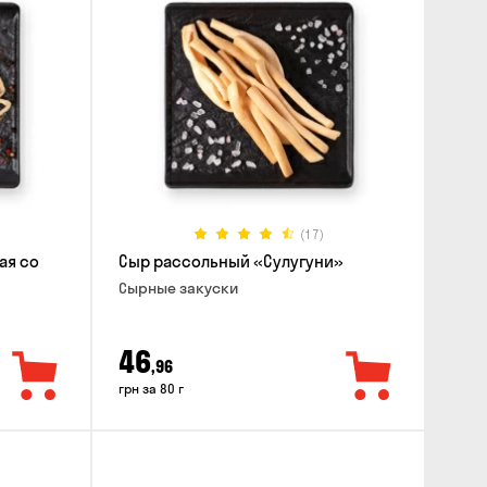
(17)
ая со
Сыр рассольный «Сулугуни»
Cырные закуски
46
,96
грн за 80 г