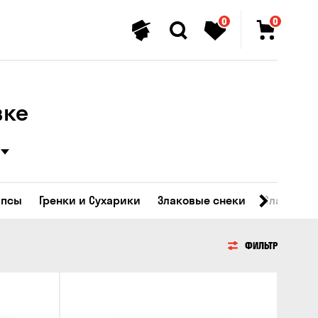
0
0
вке
ипсы
Гренки и Сухарики
Злаковые снеки
Сладости
ФИЛЬТР