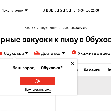
0 800 30 20 50
Покупателям
с 10:00 - до 22:00
Главная
Вкусняшки
Сырные закуски
рные закуски к пиву в Обухо
Обуховка
Доставка
Укажите адрес
Ваш город —
Обуховка?
Сырные закуски
Орешки
Кукуруза
Семечки
Ч
ДА
Нет, изменить