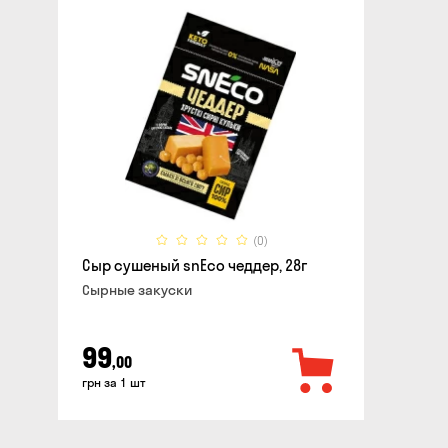
(0)
Сыр сушеный snEco чеддер, 28г
Cырные закуски
99
,00
грн за 1 шт