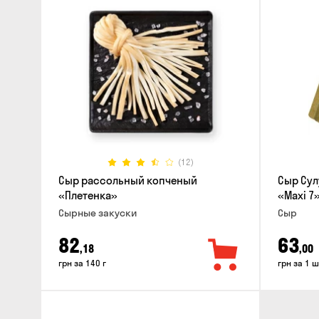
(12)
Сыр рассольный копченый
Сыр Су
«Плетенка»
«Maxi 7»
Cырные закуски
Сыр
82
63
,18
,00
грн за 140 г
грн за 1 ш