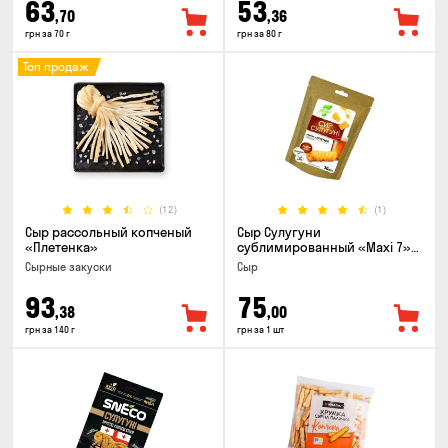
63
53
,70
,36
грн за 70 г
грн за 80 г
Топ продаж
(12)
(1)
Сыр рассольный копченый
Сыр Сулугуни
«Плетенка»
сублимированный «Maxi 7»
кусочки, 30г
Cырные закуски
Сыр
93
75
,38
,00
грн за 140 г
грн за 1 шт