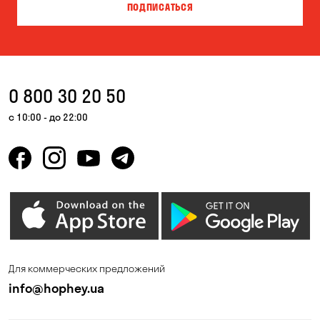
ПОДПИСАТЬСЯ
Власовка
Вольная Терешковка
Вольное
Ворзель
Вышгород
Гатное
0 800 30 20 50
Гнедин
Гора
с 10:00 - до 22:00
Горбаневка
Горенка
Горишние Плавни
Гостомель
Дмитровка
Днепр
Елизаветовка
Зазимье
Запорожье
Ирпень
Для коммерческих предложений
Калиновка
Каменные Потоки
info@hophey.ua
Каменское
Карнауховка