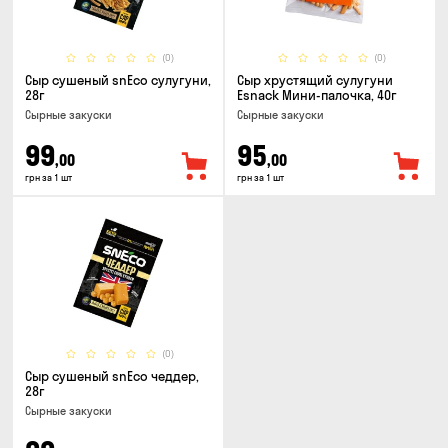
(0)
(0)
Сыр сушеный snEco сулугуни,
Сыр хрустящий сулугуни
28г
Esnack Мини-палочка, 40г
Cырные закуски
Cырные закуски
99
95
,00
,00
грн за 1 шт
грн за 1 шт
(0)
Сыр сушеный snEco чеддер,
28г
Cырные закуски