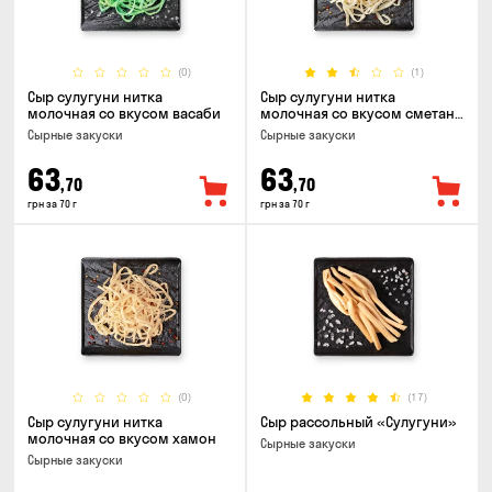
(0)
(1)
Сыр сулугуни нитка
Сыр сулугуни нитка
молочная со вкусом васаби
молочная со вкусом сметаны
и зелени
Cырные закуски
Cырные закуски
63
63
,70
,70
грн за 70 г
грн за 70 г
(0)
(17)
Сыр сулугуни нитка
Сыр рассольный «Сулугуни»
молочная со вкусом хамон
Cырные закуски
Cырные закуски