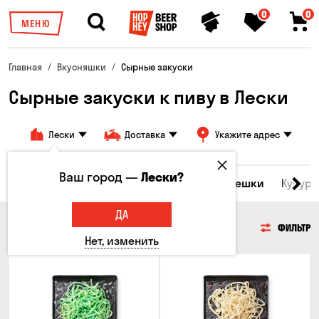
0
0
МЕНЮ
Главная
Вкусняшки
Сырные закуски
Сырные закуски к пиву в Лески
Лески
Доставка
Укажите адрес
Ваш город —
Лески?
Морепродукты
Сырные закуски
Орешки
Кукуру
ДА
СЫРНЫЕ ЗАКУСКИ
ФИЛЬТР
Нет, изменить