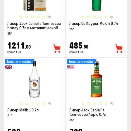
(0)
(0)
Ликер Jack Daniel's Tennessee
Ликер De Kuyper Melon 0.7л
Honey 0.7л в металлической
15°
коробке
35°
1211
485
,00
,50
грн за 1 шт
грн за 1 шт
Только онлайн
Только онлайн
(0)
(0)
Ликер Malibu 0.7л
Ликер Jack Daniel`s
Tennessee Apple 0.7л
21°
35°