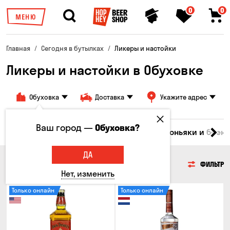
0
0
МЕНЮ
Главная
Сегодня в бутылках
Ликеры и настойки
Ликеры и настойки в Обуховке
Обуховка
Доставка
Укажите адрес
Ваш город —
Обуховка?
Водка
Соджу
Ликеры и настойки
Коньяки и брен
ДА
ЛИКЕРЫ И НАСТОЙКИ
ФИЛЬТР
Нет, изменить
Только онлайн
Только онлайн