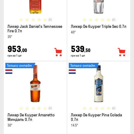
(0)
(0)
Ликер Jack Daniel's Tennessee
Ликер De Kuyper Triple Sec 0.7л
Fire 0.7л
40°
35°
953
539
,00
,50
грн за 1 шт
грн за 1 шт
Только онлайн
Только онлайн
(0)
(0)
Ликер De Kuyper Amaretto
Ликер De Kuyper Pina Colada
Миндаль 0.7л
0.7л
30°
14.5°