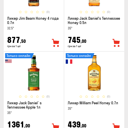
(0)
(0)
Ликер Jim Beam Honey 4 года
Ликер Jack Daniel's Tennessee
0.7л
Honey 0.5л
32.5°
35°
877
745
,50
,00
грн за 1 шт
грн за 1 шт
Только онлайн
Только онлайн
(0)
(0)
Ликер Jack Daniel`s
Ликер William Peel Honey 0.7л
Tennessee Apple 1л
35°
35°
1361
439
,00
,00