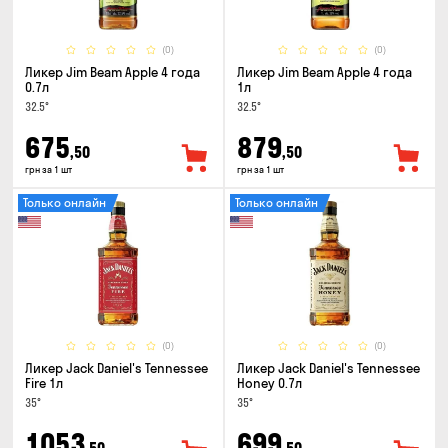
(0)
(0)
Ликер Jim Beam Apple 4 года
Ликер Jim Beam Apple 4 года
0.7л
1л
32.5°
32.5°
675
879
,50
,50
грн за 1 шт
грн за 1 шт
Только онлайн
Только онлайн
(0)
(0)
Ликер Jack Daniel's Tennessee
Ликер Jack Daniel's Tennessee
Fire 1л
Honey 0.7л
35°
35°
1053
699