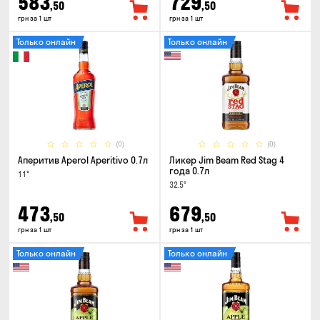
583
729
,50
,50
грн за 1 шт
грн за 1 шт
Только онлайн
Только онлайн
(0)
(0)
Аперитив Aperol Aperitivo 0.7л
Ликер Jim Beam Red Stag 4
года 0.7л
11°
32.5°
473
679
,50
,50
грн за 1 шт
грн за 1 шт
Только онлайн
Только онлайн