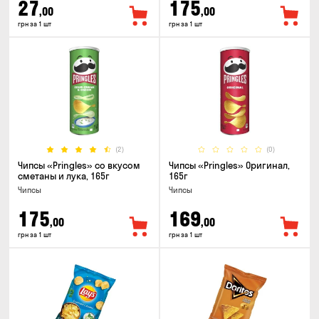
27
175
,00
,00
грн за 1 шт
грн за 1 шт
(2)
(0)
Чипсы «Pringles» со вкусом
Чипсы «Pringles» Оригинал,
сметаны и лука, 165г
165г
Чипсы
Чипсы
175
169
,00
,00
грн за 1 шт
грн за 1 шт