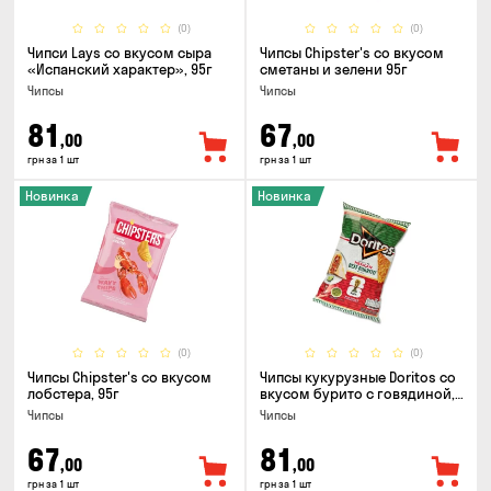
(0)
(0)
Чипси Lays со вкусом сыра
Чипсы Chipster's со вкусом
«Испанский характер», 95г
сметаны и зелени 95г
Чипсы
Чипсы
81
67
,00
,00
грн за 1 шт
грн за 1 шт
Новинка
Новинка
(0)
(0)
Чипсы Chipster's со вкусом
Чипсы кукурузные Doritos со
лобстера, 95г
вкусом бурито с говядиной,
90г
Чипсы
Чипсы
67
81
,00
,00
грн за 1 шт
грн за 1 шт