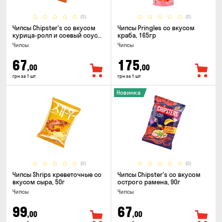
(0)
(0)
Чипсы Chipster's со вкусом
Чипсы Pringles со вкусом
курица-ролл и соевый соус
краба, 165гр
90г
Чипсы
Чипсы
67
175
,00
,00
грн за 1 шт
грн за 1 шт
Новинка
(0)
(0)
Чипсы Shrips креветочные со
Чипсы Chipster's со вкусом
вкусом сыра, 50г
острого рамена, 90г
Чипсы
Чипсы
99
67
,00
,00