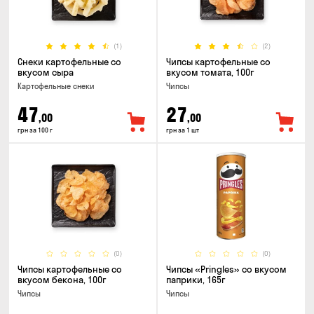
(1)
(2)
Снеки картофельные со
Чипсы картофельные со
вкусом сыра
вкусом томата, 100г
Картофельные снеки
Чипсы
47
27
,00
,00
грн за 100 г
грн за 1 шт
(0)
(0)
Чипсы картофельные со
Чипсы «Pringles» со вкусом
вкусом бекона, 100г
паприки, 165г
Чипсы
Чипсы