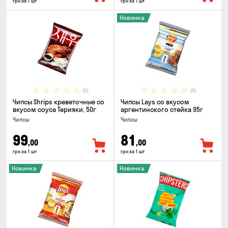
грн за 1 шт
грн за 1 шт
Новинка
(0)
(0)
Чипсы Shrips креветочные со
Чипсы Lays со вкусом
вкусом соуса Терияки, 50г
аргентинского стейка 95г
Чипсы
Чипсы
99
81
,00
,00
грн за 1 шт
грн за 1 шт
Новинка
Новинка