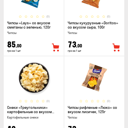
(0)
(0)
Чипсы «Lays» со вкусом
Чипсы кукурузные «Doritos»
сметаны с зеленью, 120г
со вкусом сыра, 100г
Чипсы
Чипсы
85
73
,00
,00
грн за 1 шт
грн за 1 шт
(0)
(0)
Снеки «Треугольники»
Чипсы рифленые «Люкс» со
картофельные со вкусом
вкусом лисичек, 125г
сметаны с луком
Картофельные снеки
Чипсы