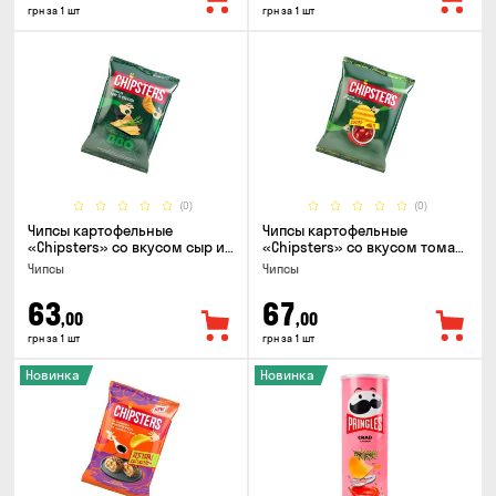
грн за 1 шт
грн за 1 шт
(0)
(0)
Чипсы картофельные
Чипсы картофельные
«Chipsters» со вкусом сыр и
«Chipsters» со вкусом томат
лук, 95г
спайси, 95г
Чипсы
Чипсы
63
67
,00
,00
грн за 1 шт
грн за 1 шт
Новинка
Новинка