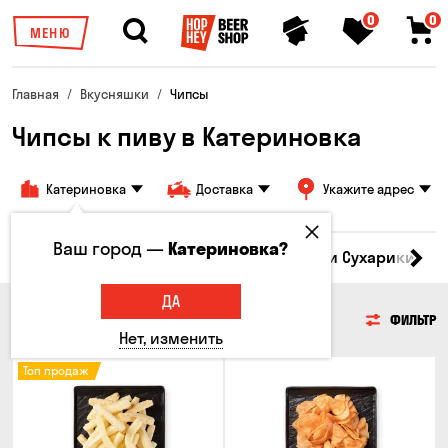
0
0
МЕНЮ
Главная
Вкусняшки
Чипсы
Чипсы к пиву в Катериновка
Катериновка
Доставка
Укажите адрес
Ваш город —
Катериновка?
Кукуруза
Семечки
Чипсы
Гренки и Сухарики
З
ДА
ЧИПСЫ
ФИЛЬТР
Нет, изменить
Топ продаж