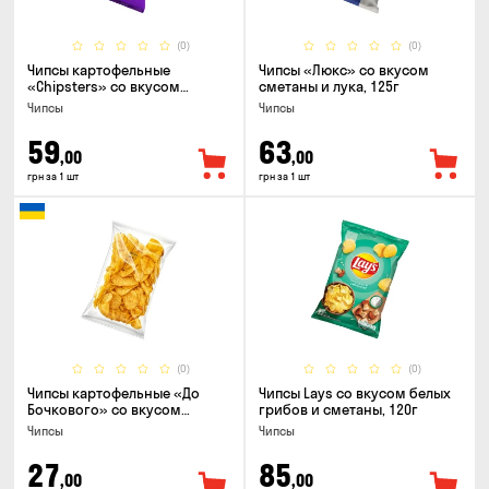
(0)
(0)
Чипсы картофельные
Чипсы «Люкс» со вкусом
«Chipsters» со вкусом
сметаны и лука, 125г
острый удон, 100г
Чипсы
Чипсы
59
63
,00
,00
грн за 1 шт
грн за 1 шт
(0)
(0)
Чипсы картофельные «До
Чипсы Lays со вкусом белых
Бочкового» со вкусом
грибов и сметаны, 120г
сметаны с зеленью, 100г
Чипсы
Чипсы
27
85
,00
,00