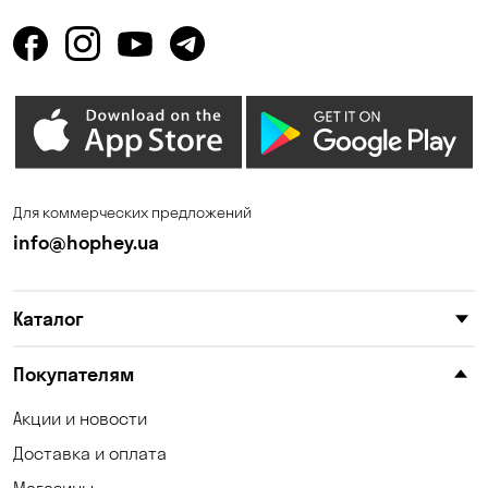
Горенка
Горишние Плавни
Гостомель
Дмитровка
Днепр
Елизаветовка
Зазимье
Запорожье
Ирпень
Калиновка
Для коммерческих предложений
Каменные Потоки
Каменское
info@hophey.ua
Карнауховка
Келеберда
Каталог
Киев
Клинцы
Княжичи
Корсунцы
Покупателям
Котовка
Коцюбинское
Акции и новости
Доставка и оплата
Красноселка
Кременчуг