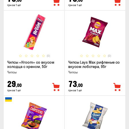
,00
,00
грн за 1 шт
грн за 1 шт
(0)
(0)
Чипсы «Hroom» со вкусом
Чипсы Lays Max рифленые со
холодца с хреном, 50г
вкусом лобстера, 95г
Чипсы
Чипсы
29
73
,00
,00
грн за 1 шт
грн за 1 шт