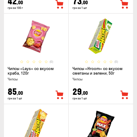
42
73
,00
,00
грн за 100 г
грн за 1 шт
(0)
(0)
Чипсы «Lays» со вкусом
Чипсы «Hroom» со вкусом
краба, 120г
сметаны и зелени, 50г
Чипсы
Чипсы
85
29
,00
,00
грн за 1 шт
грн за 1 шт