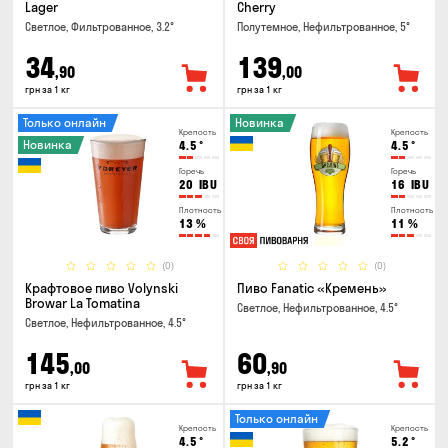
Lager
Cherry
Светлое, Фильтрованное, 3.2°
Полутемное, Нефильтрованное, 5°
34
139
,90
,00
грн за 1 кг
грн за 1 кг
Только онлайн
Новинка
Крепость
Крепость
Новинка
4.5
°
4.5
°
Горечь
Горечь
20
IBU
16
IBU
Плотность
Плотность
13
%
11
%
(0)
(0)
Крафтовое пиво Volynski
Пиво Fanatic «Кремень»
Browar La Tomatina
Светлое, Нефильтрованное, 4.5°
Светлое, Нефильтрованное, 4.5°
145
60
,00
,90
грн за 1 кг
грн за 1 кг
Только онлайн
Крепость
Крепость
4.5
°
5.2
°