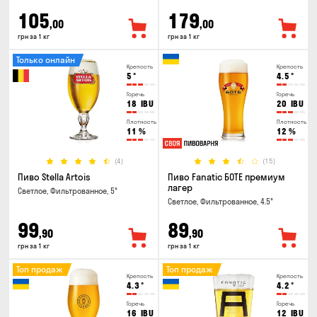
105
179
,00
,00
грн за 1 кг
грн за 1 кг
Только онлайн
Крепость
Крепость
5
°
4.5
°
Горечь
Горечь
18
IBU
20
IBU
Плотность
Плотность
11
%
12
%
(4)
(15)
Пиво Stella Artois
Пиво Fanatic БОТЕ премиум
лагер
Светлое, Фильтрованное, 5°
Светлое, Фильтрованное, 4.5°
99
89
,90
,90
грн за 1 кг
грн за 1 кг
Топ продаж
Топ продаж
Крепость
Крепость
4.3
°
4.2
°
Горечь
Горечь
16
IBU
12
IBU