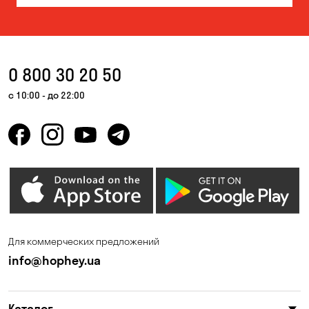
Власовка
Вольная Терешковка
Вольное
Ворзель
Вышгород
Гатное
0 800 30 20 50
Гнедин
Гора
с 10:00 - до 22:00
Горбаневка
Горенка
Горишние Плавни
Гостомель
Дмитровка
Днепр
Елизаветовка
Зазимье
Запорожье
Ирпень
Для коммерческих предложений
Калиновка
Каменные Потоки
info@hophey.ua
Каменское
Карнауховка
Каталог