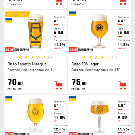
грн за 1 кг
грн за 1 кг
Топ продаж
Крепость
Крепость
4
°
4.5
°
Горечь
Горечь
9
IBU
18
IBU
Плотность
Плотность
11.5
%
11.5
%
(71)
(57)
Пиво Fanatic Allesgut
Пиво FDB Lager
Светлое, Нефильтрованное, 4°
Светлое, Нефильтрованное, 4.5°
70
75
,90
,90
грн за 1 кг
грн за 1 кг
Крепость
Крепость
4
°
4.5
°
Горечь
Горечь
11
IBU
9
IBU
Плотность
Плотность
12.5
%
11.5
%