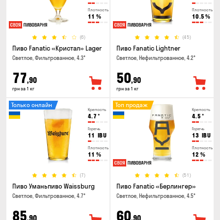
Плотность
Плотность
11
%
10.5
%
(6)
(45)
Пиво Fanatic «Кристал» Lager
Пиво Fanatic Lightner
Светлое, Фильтрованное, 4.3°
Светлое, Нефильтрованное, 4.2°
77
50
,90
,90
грн за 1 кг
грн за 1 кг
Только онлайн
Топ продаж
Крепость
Крепость
4.7
°
4.5
°
Горечь
Горечь
11
IBU
13
IBU
Плотность
Плотность
11
%
12
%
(7)
(51)
Пиво Уманьпиво Waissburg
Пиво Fanatic «Берлингер»
Светлое, Фильтрованное, 4.7°
Светлое, Нефильтрованное, 4.5°
85
60
,90
,90