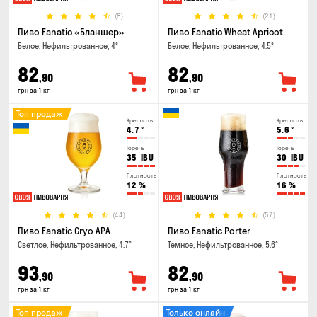
(8)
(21)
Пиво Fanatic «Бланшер»
Пиво Fanatic Wheat Apricot
Белое, Нефильтрованное, 4°
Белое, Нефильтрованное, 4.5°
82
82
,90
,90
грн за 1 кг
грн за 1 кг
Топ продаж
Крепость
Крепость
4.7
°
5.6
°
Горечь
Горечь
35
IBU
30
IBU
Плотность
Плотность
12
%
16
%
(44)
(57)
Пиво Fanatic Cryo APA
Пиво Fanatic Porter
Светлое, Нефильтрованное, 4.7°
Темное, Нефильтрованное, 5.6°
93
82
,90
,90
грн за 1 кг
грн за 1 кг
Топ продаж
Только онлайн