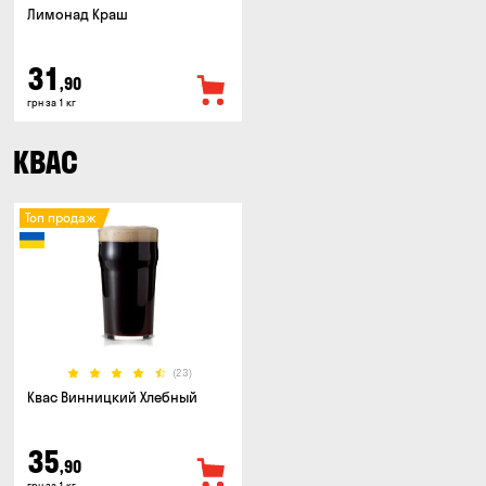
Лимонад Краш
31
,90
грн за 1 кг
КВАС
Топ продаж
(23)
Квас Винницкий Хлебный
35
,90
грн за 1 кг