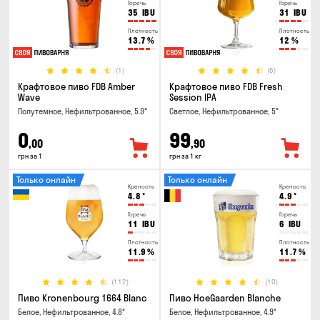
Горечь
Горечь
35
IBU
31
IBU
Плотность
Плотность
13.7
%
12
%
(1)
(6)
Крафтовое пиво FDB Amber
Крафтовое пиво FDB Fresh
Wave
Session IPA
Полутемное, Нефильтрованное, 5.9°
Светлое, Нефильтрованное, 5°
0
99
,00
,90
грн за 1
грн за 1 кг
Только онлайн
Только онлайн
Крепость
Крепость
4.8
°
4.9
°
Горечь
Горечь
11
IBU
6
IBU
Плотность
Плотность
11.9
%
11.7
%
(112)
(10)
Пиво Kronenbourg 1664 Blanc
Пиво HoeGaarden Blanche
Белое, Нефильтрованное, 4.8°
Белое, Нефильтрованное, 4.9°