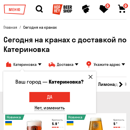
0
0
МЕНЮ
Главная
Сегодня на кранах
Сегодня на кранах c доставкой по
Катериновка
Катериновка
Доставка
Укажите адрес
Ваш город —
Катериновка?
Все товары
Пиво
Сидр
Вино
Лимонад
Кв
ДА
ПИВО
Нет, изменить
Новинка
Новинка
Крепость
Крепость
5.9
°
5
°