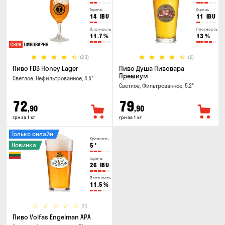
Горечь
Горечь
14
IBU
11
IBU
Плотность
Плотность
11.7
%
13
%
(23)
(2)
Пиво FDB Honey Lager
Пиво Душа Пивовара
Премиум
Светлое, Нефильтрованное, 4.5°
Светлое, Фильтрованное, 5.2°
72
79
,90
,90
грн за 1 кг
грн за 1 кг
Только онлайн
Крепость
Новинка
5
°
Горечь
26
IBU
Плотность
11.5
%
(0)
Пиво Volfas Engelman APA