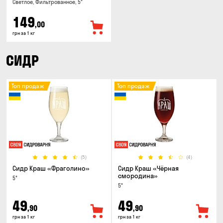
Светлое, Фильтрованное, 5°
149
,00
грн за 1 кг
СИДР
Топ продаж
Топ продаж
(5)
(4)
Сидр Краш «Фраголино»
Сидр Краш «Чёрная
смородина»
5°
5°
49
49
,90
,90
грн за 1 кг
грн за 1 кг