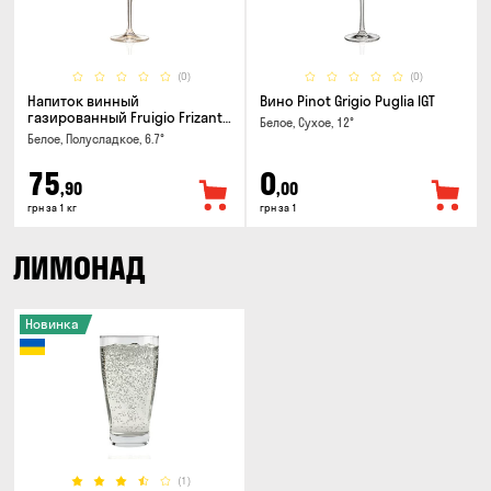
(0)
(0)
Напиток винный
Вино Pinot Grigio Puglia IGT
газированный Fruigio Frizante
Белое, Сухое, 12°
Orange
Белое, Полусладкое, 6.7°
75
0
,90
,00
грн за 1 кг
грн за 1
ЛИМОНАД
Новинка
(1)