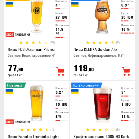
Крепость
Крепость
4
°
6.3
°
Горечь
Горечь
27
IBU
20
IBU
Плотность
Плотность
11.5
16
%
%
(55)
(5)
Пиво FDB Ukrainian Pilsner
Пиво KLEПКА Golden Ale
Светлое, Нефильтрованное, 4°
Светлое, Нефильтрованное, 6.3°
77
119
,90
,00
грн за 1 кг
грн за 1 кг
Новинка
Только онлайн
Крепость
Крепость
3.2
°
5
°
Горечь
Горечь
10
IBU
1
IBU
Плотность
Плотность
8
%
11
%
(1)
(5)
Пиво Fanatic Trembita Light
Крафтовое пиво 2085-HS Dark