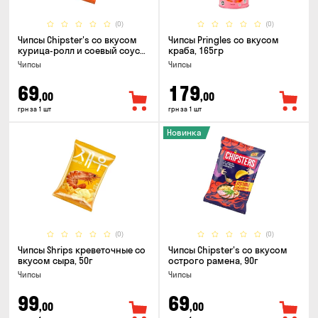
(0)
(0)
Чипсы Chipster's со вкусом
Чипсы Pringles со вкусом
курица-ролл и соевый соус
краба, 165гр
90г
Чипсы
Чипсы
69
179
,00
,00
грн за 1 шт
грн за 1 шт
Новинка
(0)
(0)
Чипсы Shrips креветочные со
Чипсы Chipster's со вкусом
вкусом сыра, 50г
острого рамена, 90г
Чипсы
Чипсы
99
69
,00
,00