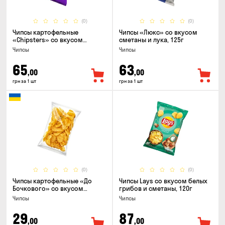
(0)
(0)
Чипсы картофельные
Чипсы «Люкс» со вкусом
«Chipsters» со вкусом
сметаны и лука, 125г
острый удон, 100г
Чипсы
Чипсы
65
63
,00
,00
грн за 1 шт
грн за 1 шт
(0)
(0)
Чипсы картофельные «До
Чипсы Lays со вкусом белых
Бочкового» со вкусом
грибов и сметаны, 120г
сметаны с зеленью, 100г
Чипсы
Чипсы
29
87
,00
,00