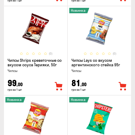
грн за 1 шт
грн за 1 шт
Новинка
(0)
(0)
Чипсы Shrips креветочные со
Чипсы Lays со вкусом
вкусом соуса Терияки, 50г
аргентинского стейка 95г
Чипсы
Чипсы
99
81
,00
,00
грн за 1 шт
грн за 1 шт
Новинка
Новинка