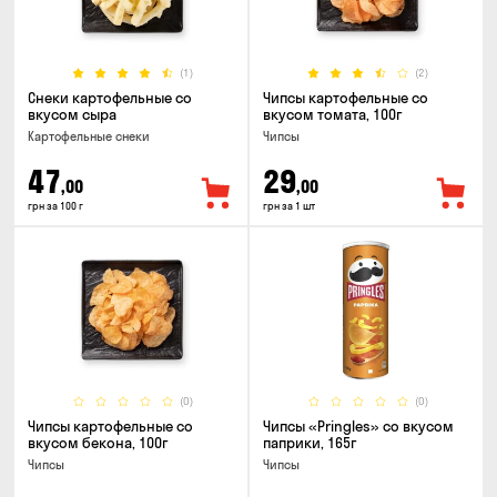
(1)
(2)
Снеки картофельные со
Чипсы картофельные со
вкусом сыра
вкусом томата, 100г
Картофельные снеки
Чипсы
47
29
,00
,00
грн за 100 г
грн за 1 шт
(0)
(0)
Чипсы картофельные со
Чипсы «Pringles» со вкусом
вкусом бекона, 100г
паприки, 165г
Чипсы
Чипсы