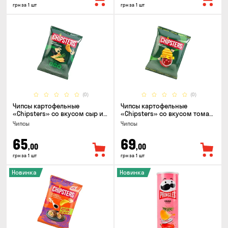
грн за 1 шт
грн за 1 шт
(0)
(0)
Чипсы картофельные
Чипсы картофельные
«Chipsters» со вкусом сыр и
«Chipsters» со вкусом томат
лук, 95г
спайси, 95г
Чипсы
Чипсы
65
69
,00
,00
грн за 1 шт
грн за 1 шт
Новинка
Новинка