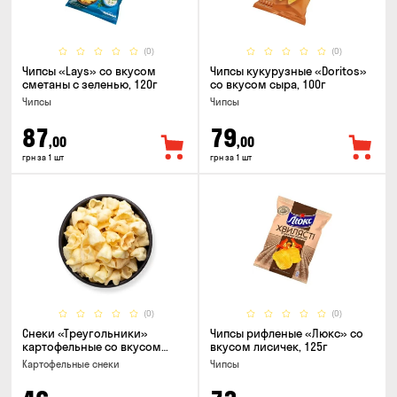
(0)
(0)
Чипсы «Lays» со вкусом
Чипсы кукурузные «Doritos»
сметаны с зеленью, 120г
со вкусом сыра, 100г
Чипсы
Чипсы
87
79
,00
,00
грн за 1 шт
грн за 1 шт
(0)
(0)
Снеки «Треугольники»
Чипсы рифленые «Люкс» со
картофельные со вкусом
вкусом лисичек, 125г
сметаны с луком
Картофельные снеки
Чипсы