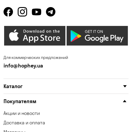
Горенка
Горишние Плавни
Гостомель
Дмитровка
Днепр
Елизаветовка
Зазимье
Запорожье
Ирпень
Калиновка
Для коммерческих предложений
Каменные Потоки
Каменское
info@hophey.ua
Карнауховка
Катериновка
Каталог
Келеберда
Киев
Клинцы
Княжичи
Покупателям
Корсунцы
Котовка
Акции и новости
Доставка и оплата
Коцюбинское
Красноселка