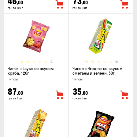
46
73
,00
,00
грн за 100 г
грн за 1 шт
(0)
(0)
Чипсы «Lays» со вкусом
Чипсы «Hroom» со вкусом
краба, 120г
сметаны и зелени, 50г
Чипсы
Чипсы
87
35
,00
,00
грн за 1 шт
грн за 1 шт