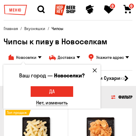
0
0
МЕНЮ
Главная
Вкусняшки
Чипсы
Чипсы к пиву в Новоселкам
Новоселки
Доставка
Укажите адрес
Ваш город —
Новоселки?
Кукуруза
Семечки
Чипсы
Гренки и Сухарики
З
ДА
ЧИПСЫ
ФИЛЬТР
Нет, изменить
Топ продаж