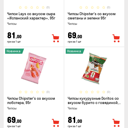
(0)
(0)
Чипси Lays со вкусом сыра
Чипсы Chipster's со вкусом
«Испанский характер», 95г
сметаны и зелени 95г
Чипсы
Чипсы
81
69
,00
,00
грн за 1 шт
грн за 1 шт
Новинка
Новинка
(0)
(0)
Чипсы Chipster's со вкусом
Чипсы кукурузные Doritos со
лобстера, 95г
вкусом бурито с говядиной,
90г
Чипсы
Чипсы
69
81
,00
,00
грн за 1 шт
грн за 1 шт