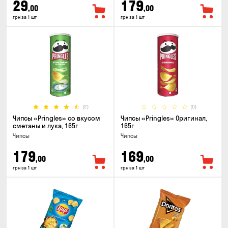
29
179
,00
,00
грн за 1 шт
грн за 1 шт
(2)
(0)
Чипсы «Pringles» со вкусом
Чипсы «Pringles» Оригинал,
сметаны и лука, 165г
165г
Чипсы
Чипсы
179
169
,00
,00
грн за 1 шт
грн за 1 шт