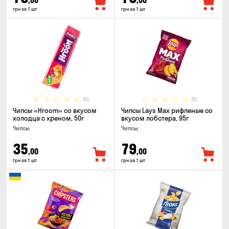
,00
,00
грн за 1 шт
грн за 1 шт
(0)
(0)
Чипсы «Hroom» со вкусом
Чипсы Lays Max рифленые со
холодца с хреном, 50г
вкусом лобстера, 95г
Чипсы
Чипсы
35
79
,00
,00
грн за 1 шт
грн за 1 шт