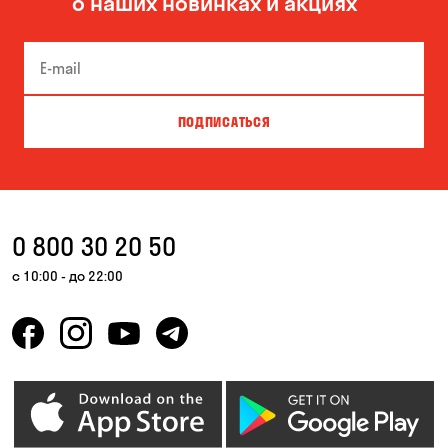
о наших новинках и акциях
Боярка
Бровары
Буча
Великая Северинка
Вита-Почтовая
Вишневое
ПОДПИСАТЬСЯ
Власовка
Вольная Терешковка
Вольное
Ворзель
Вышгород
Гатное
0 800 30 20 50
Гнедин
Гора
с 10:00 - до 22:00
Горбаневка
Горенка
Горишние Плавни
Гостомель
Дмитровка
Днепр
Елизаветовка
Зазимье