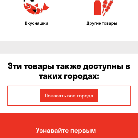
Вкусняшки
Другие товары
Эти товары также доступны в
таких городах:
Авангард
Александровка
Показать все города
Бабурка
Балабино
Белая Церковь
Белогородка
Узнавайте первым
Бережинка
Борисполь