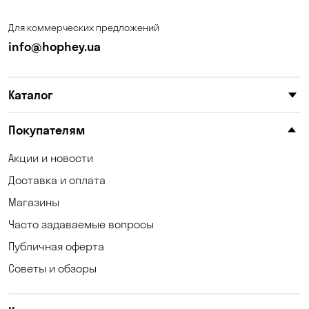
Запорожье
Ирпень
Для коммерческих предложений
Калиновка
Каменные Потоки
info@hophey.ua
Каменское
Карнауховка
Каталог
Катериновка
Келеберда
Киев
Клинцы
Покупателям
Княжичи
Корсунцы
Акции и новости
Доставка и оплата
Котовка
Коцюбинское
Магазины
Кошары
Красноселка
Часто задаваемые вопросы
Кременчуг
Кривой Рог
Публичная оферта
Советы и обзоры
Кривуши
Кропивницкий
Крюковщина
Кулеши