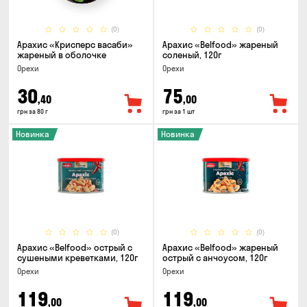
(0)
(0)
Арахис «Крисперс васаби»
Арахис «Belfood» жареный
жареный в оболочке
соленый, 120г
Орехи
Орехи
30
75
,40
,00
грн за 80 г
грн за 1 шт
Новинка
Новинка
(0)
(0)
Арахис «Belfood» острый с
Арахис «Belfood» жареный
сушеными креветками, 120г
острый с анчоусом, 120г
Орехи
Орехи
119
119
,00
,00