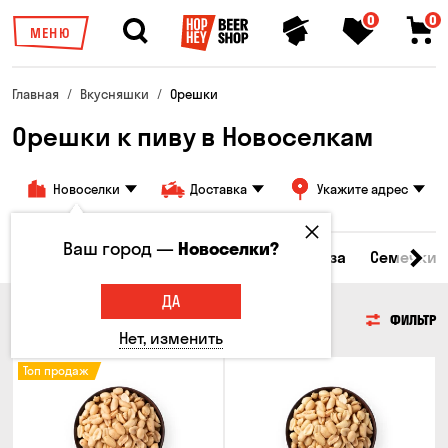
0
0
МЕНЮ
Главная
Вкусняшки
Орешки
Орешки к пиву в Новоселкам
Новоселки
Доставка
Укажите адрес
Ваш город —
Новоселки?
кты
Сырные закуски
Орешки
Кукуруза
Семечки
ДА
ОРЕШКИ
ФИЛЬТР
Нет, изменить
Топ продаж