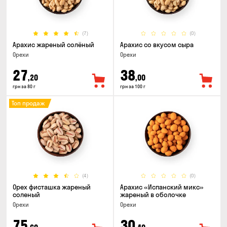
(7)
(0)
Арахис жареный солёный
Арахис со вкусом сыра
Орехи
Орехи
27
38
,20
,00
грн за 80 г
грн за 100 г
Топ продаж
(4)
(0)
Орех фисташка жареный
Арахис «Испанский микс»
соленый
жареный в оболочке
Орехи
Орехи
75
30