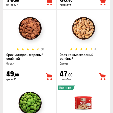
,60
,40
грн за 60 г
грн за 80 г
(4)
(2)
Орех миндаль жареный
Орех кешью жареный
солёный
солёный
Орехи
Орехи
49
47
,00
,00
грн за 50 г
грн за 50 г
Новинка