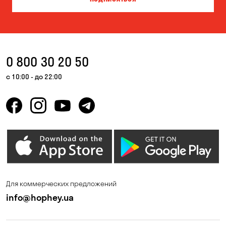
Власовка
Вольная Терешковка
Вольное
Ворзель
Вышгород
Гатное
0 800 30 20 50
Гнедин
Гора
с 10:00 - до 22:00
Горбаневка
Горенка
Горишние Плавни
Гостомель
Дмитровка
Днепр
Елизаветовка
Зазимье
Запорожье
Ирпень
Для коммерческих предложений
Калиновка
Каменные Потоки
info@hophey.ua
Каменское
Карнауховка