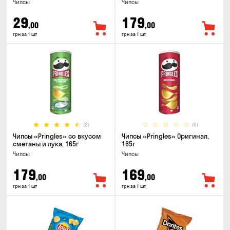
Чипсы
Чипсы
29
179
,00
,00
грн за 1 шт
грн за 1 шт
(2)
(0)
Чипсы «Pringles» со вкусом
Чипсы «Pringles» Оригинал,
сметаны и лука, 165г
165г
Чипсы
Чипсы
179
169
,00
,00
грн за 1 шт
грн за 1 шт