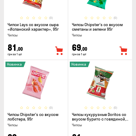
(0)
(0)
Чипси Lays со вкусом сыра
Чипсы Chipster's со вкусом
«Испанский характер», 95г
сметаны и зелени 95г
Чипсы
Чипсы
81
69
,00
,00
грн за 1 шт
грн за 1 шт
Новинка
Новинка
(0)
(0)
Чипсы Chipster's со вкусом
Чипсы кукурузные Doritos со
лобстера, 95г
вкусом бурито с говядиной,
90г
Чипсы
Чипсы