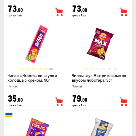
73
73
,00
,00
грн за 1 шт
грн за 1 шт
(0)
(0)
Чипсы «Hroom» со вкусом
Чипсы Lays Max рифленые со
холодца с хреном, 50г
вкусом лобстера, 95г
Чипсы
Чипсы
35
79
,00
,00
грн за 1 шт
грн за 1 шт