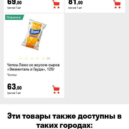
69
81
,00
,00
грн за 1 шт
грн за 1 шт
Новинка
(0)
Чипсы Люкс со вкусом сыров
«Эмменталь и Гауда», 125г
Чипсы
63
,00
грн за 1 шт
Эти товары также доступны в
таких городах: