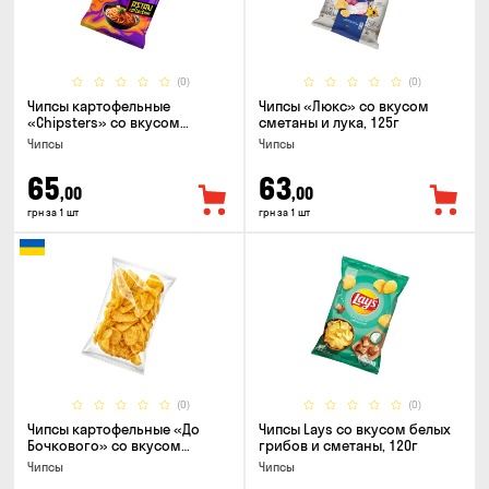
(0)
(0)
Чипсы картофельные
Чипсы «Люкс» со вкусом
«Chipsters» со вкусом
сметаны и лука, 125г
острый удон, 100г
Чипсы
Чипсы
65
63
,00
,00
грн за 1 шт
грн за 1 шт
(0)
(0)
Чипсы картофельные «До
Чипсы Lays со вкусом белых
Бочкового» со вкусом
грибов и сметаны, 120г
сметаны с зеленью, 100г
Чипсы
Чипсы