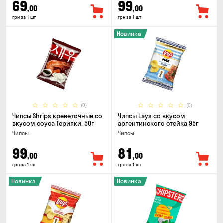
69
99
,00
,00
грн за 1 шт
грн за 1 шт
Новинка
(0)
(0)
Чипсы Shrips креветочные со
Чипсы Lays со вкусом
вкусом соуса Терияки, 50г
аргентинского стейка 95г
Чипсы
Чипсы
99
81
,00
,00
грн за 1 шт
грн за 1 шт
Новинка
Новинка