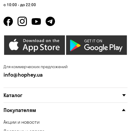
Гора
Горбаневка
с 10:00 - до 22:00
Горенка
Горишние Плавни
Гостомель
Дмитровка
Днепр
Елизаветовка
Зазимье
Запорожье
Ирпень
Калиновка
Для коммерческих предложений
Каменные Потоки
Каменское
info@hophey.ua
Карнауховка
Катериновка
Каталог
Келеберда
Киев
Клинцы
Княжичи
Покупателям
Корсунцы
Котовка
Акции и новости