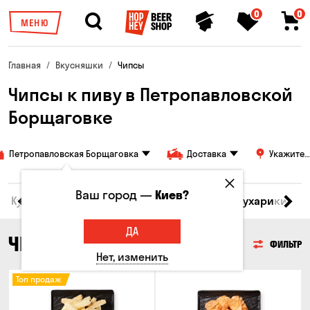
0
0
МЕНЮ
Главная
Вкусняшки
Чипсы
Чипсы к пиву в Петропавловской
Борщаговке
Петропавловская Борщаговка
Доставка
Укажите
адрес
Ваш город —
Киев?
Кукуруза
Семечки
Чипсы
Гренки и Сухарики
З
ДА
ЧИПСЫ
ФИЛЬТР
Нет, изменить
Топ продаж