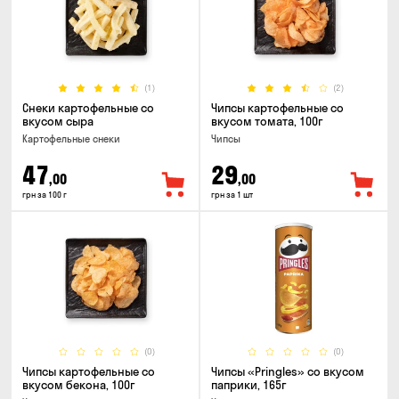
(1)
(2)
Снеки картофельные со
Чипсы картофельные со
вкусом сыра
вкусом томата, 100г
Картофельные снеки
Чипсы
47
29
,00
,00
грн за 100 г
грн за 1 шт
(0)
(0)
Чипсы картофельные со
Чипсы «Pringles» со вкусом
вкусом бекона, 100г
паприки, 165г