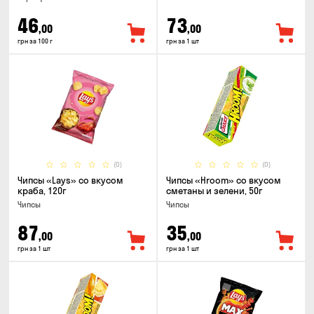
46
73
,00
,00
грн за 100 г
грн за 1 шт
(0)
(0)
Чипсы «Lays» со вкусом
Чипсы «Hroom» со вкусом
краба, 120г
сметаны и зелени, 50г
Чипсы
Чипсы
87
35
,00
,00
грн за 1 шт
грн за 1 шт