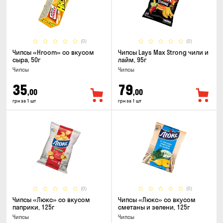
(0)
(0)
Чипсы «Hroom» со вкусом
Чипсы Lays Max Strong чили и
сыра, 50г
лайм, 95г
Чипсы
Чипсы
35
79
,00
,00
грн за 1 шт
грн за 1 шт
(0)
(0)
Чипсы «Люкс» со вкусом
Чипсы «Люкс» со вкусом
паприки, 125г
сметаны и зелени, 125г
Чипсы
Чипсы