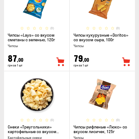
(0)
(0)
Чипсы «Lays» со вкусом
Чипсы кукурузные «Doritos»
сметаны с зеленью, 120г
со вкусом сыра, 100г
Чипсы
Чипсы
87
79
,00
,00
грн за 1 шт
грн за 1 шт
(0)
(0)
Снеки «Треугольники»
Чипсы рифленые «Люкс» со
картофельные со вкусом
вкусом лисичек, 125г
сметаны с луком
Картофельные снеки
Чипсы