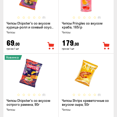
(0)
(0)
Чипсы Chipster's со вкусом
Чипсы Pringles со вкусом
курица-ролл и соевый соус
краба, 165гр
90г
Чипсы
Чипсы
69
179
,00
,00
грн за 1 шт
грн за 1 шт
Новинка
(0)
(0)
Чипсы Chipster's со вкусом
Чипсы Shrips креветочные со
острого рамена, 90г
вкусом сыра, 50г
Чипсы
Чипсы