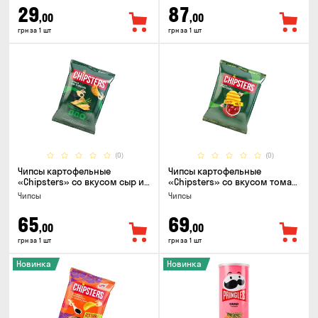
29
87
,00
,00
грн за 1 шт
грн за 1 шт
(0)
(0)
Чипсы картофельные
Чипсы картофельные
«Chipsters» со вкусом сыр и
«Chipsters» со вкусом томат
лук, 95г
спайси, 95г
Чипсы
Чипсы
65
69
,00
,00
грн за 1 шт
грн за 1 шт
Новинка
Новинка