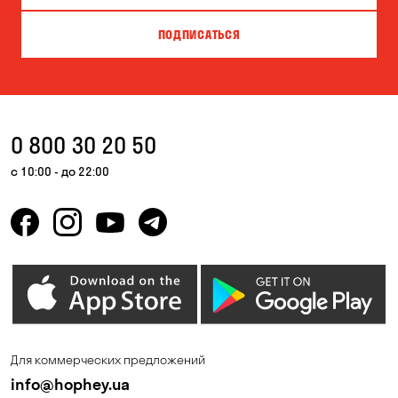
Гатное
Гнедин
ПОДПИСАТЬСЯ
Гора
Горишние Плавни
Дмитровка
Днепр
Елизаветовка
Запорожье
0 800 30 20 50
Каменные Потоки
Каменское
с 10:00 - до 22:00
Катериновка
Келеберда
Киев
Корсунцы
Котовка
Коцюбинское
Красноселка
Кременчуг
Кривой Рог
Кривуши
Для коммерческих предложений
Кропивницкий
Крюковщина
info@hophey.ua