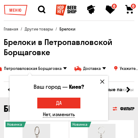
0
0
МЕНЮ
Главная
Другие товары
Брелоки
Брелоки в Петропавловской
Борщаговке
Петропавловская Борщаговка
Доставка
Укажите
адрес
Ваш город —
Киев?
ры
Бокалы и кружки
Брелоки
Подарочные пакеты
ДА
БРЕЛОКИ
ФИЛЬТР
Нет, изменить
Новинка
Новинка