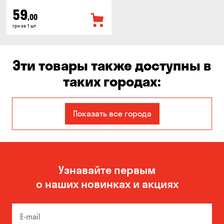
59
,00
грн за 1 шт
Эти товары также доступны в
таких городах:
Авангард
Бабурка
Показать все города
Белая Церковь
Белогородка
Борисполь
Боярка
Узнавайте первым
Великая Северинка
Вита-Почтовая
о наших новинках и акциях
Вишневое
Власовка
Вольное
Вышгород