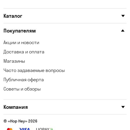
Кулеши
Лески
Каталог
Лозоватка
Маламовка
Марьяновка
Николаевка
Покупателям
Новая Павловка
Обозновка
Акции и новости
Доставка и оплата
Одесса
Павлоград
Магазины
Полтава
Светловодск
Часто задаваемые вопросы
Светлое
Святопетровское
Публичная оферта
Советы и обзоры
Созоновка
Соколовское
Софиевская Борщаговка
Субботцы
Компания
Сухой Лиман
Счастливое
© «Hop Hey» 2026
Таирово
Тарасовка