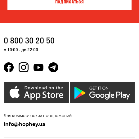
ПОДПИСАТЬСЯ
Гора
Горишние Плавни
Дмитровка
Днепр
Елизаветовка
Запорожье
0 800 30 20 50
Каменные Потоки
Каменское
с 10:00 - до 22:00
Келеберда
Киев
Корсунцы
Котовка
Красноселка
Кременчуг
Кривой Рог
Кривуши
Кропивницкий
Крюковщина
Для коммерческих предложений
Кулеши
Лески
info@hophey.ua
Лозоватка
Маламовка