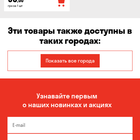
,00
грн за 1 шт
Эти товары также доступны в
таких городах:
Авангард
Бабурка
Показать все города
Белая Церковь
Белогородка
Борисполь
Боярка
Узнавайте первым
Великая Северинка
Вита-Почтовая
о наших новинках и акциях
Вишневое
Власовка
Вольное
Вышгород
Гатное
Гнедин