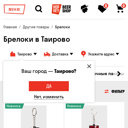
0
0
МЕНЮ
Главная
Другие товары
Брелоки
Брелоки в Таирово
Таирово
Доставка
Укажите адрес
Ваш город —
Таирово?
ры
Бокалы и кружки
Брелоки
Подарочные пакеты
ДА
БРЕЛОКИ
ФИЛЬТР
Нет, изменить
Новинка
Новинка