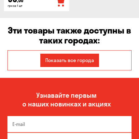
,00
грн за 1 шт
Эти товары также доступны в
таких городах:
Авангард
Бабурка
Показать все города
Белая Церковь
Белогородка
Борисполь
Боярка
Узнавайте первым
Великая Северинка
Вита-Почтовая
о наших новинках и акциях
Вишневое
Власовка
Вольное
Вышгород
Гатное
Гнедин