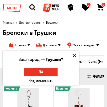
0
0
МЕНЮ
Главная
Другие товары
Брелоки
Брелоки в Трушки
Трушки
Доставка
Укажите адрес
Ваш город —
Трушки?
ры
Бокалы и кружки
Брелоки
Стикеры
Салфетки
ДА
БРЕЛОКИ
ФИЛЬТР
Нет, изменить
Новинка
Новинка