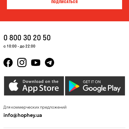
ПОДПИСАТЬСЯ
Гора
Горишние Плавни
Дмитровка
Днепр
Елизаветовка
Запорожье
0 800 30 20 50
Каменные Потоки
Каменское
с 10:00 - до 22:00
Катериновка
Келеберда
Киев
Корсунцы
Котовка
Коцюбинское
Красноселка
Кременчуг
Кривой Рог
Кривуши
Для коммерческих предложений
Кропивницкий
Крюковщина
info@hophey.ua
Кулеши
Лески