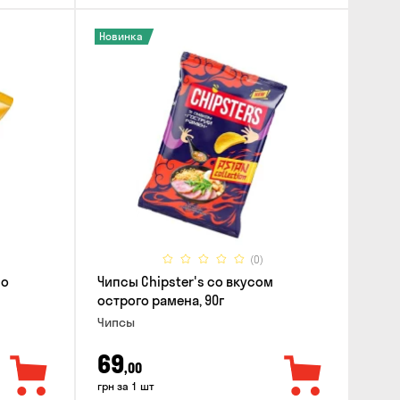
Новинка
(0)
со
Чипсы Chipster's со вкусом
острого рамена, 90г
Чипсы
69
,00
грн за 1 шт