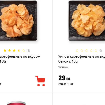
(2)
(0)
артофельные со вкусом
Чипсы картофельные со вк
100г
бекона, 100г
Чипсы
29
,00
т
грн за 1 шт