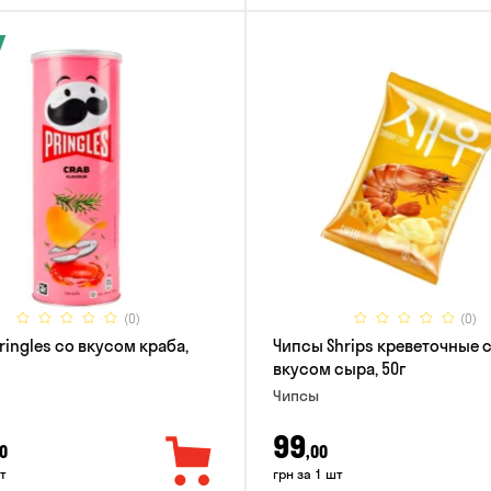
(0)
(0)
ringles со вкусом краба,
Чипсы Shrips креветочные 
вкусом сыра, 50г
Чипсы
99
0
,00
т
грн за 1 шт