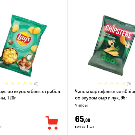
(0)
(0)
ays со вкусом белых грибов
Чипсы картофельные «Chip
ны, 120г
со вкусом сыр и лук, 95г
Чипсы
65
,00
т
грн за 1 шт