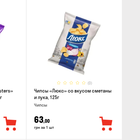
(0)
sters»
Чипсы «Люкс» со вкусом сметаны
г
и лука, 125г
Чипсы
63
,00
грн за 1 шт