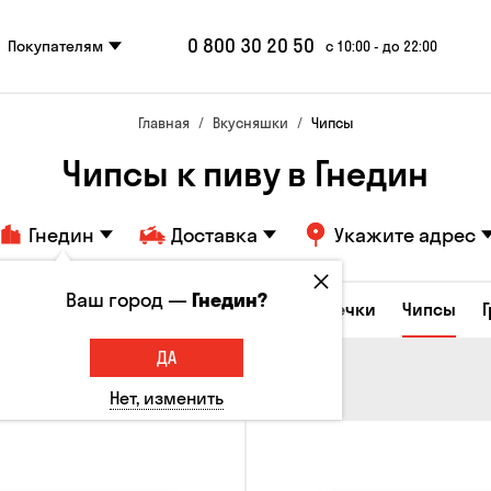
0 800 30 20 50
Покупателям
с 10:00 - до 22:00
Главная
Вкусняшки
Чипсы
Чипсы к пиву в Гнедин
Гнедин
Доставка
Укажите адрес
Ваш город —
Гнедин?
е закуски
Орешки
Кукуруза
Семечки
Чипсы
ДА
Нет, изменить