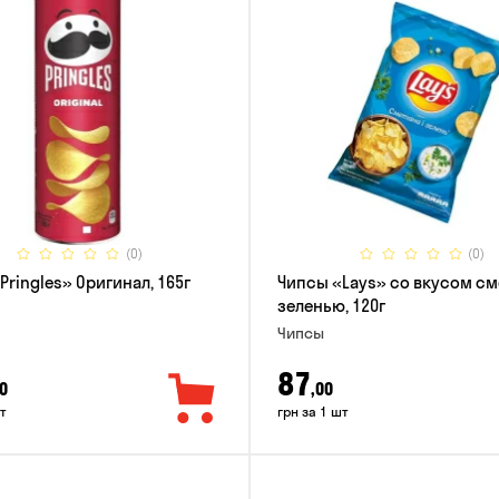
(0)
(0)
Pringles» Оригинал, 165г
Чипсы «Lays» со вкусом см
зеленью, 120г
Чипсы
87
0
,00
т
грн за 1 шт