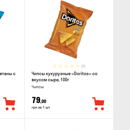
(0)
етаны с
Чипсы кукурузные «Doritos» со
вкусом сыра, 100г
Чипсы
79
,00
грн за 1 шт