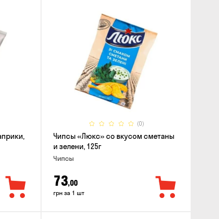
(0)
априки,
Чипсы «Люкс» со вкусом сметаны
и зелени, 125г
Чипсы
73
,00
грн за 1 шт