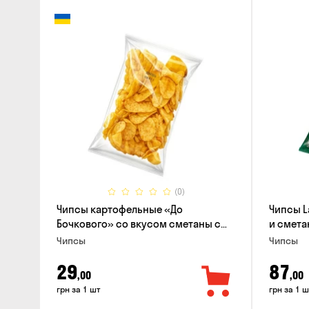
(0)
Чипсы картофельные «До
Чипсы L
Бочкового» со вкусом сметаны с
и смета
зеленью, 100г
Чипсы
Чипсы
29
87
,00
,00
грн за 1 шт
грн за 1 ш