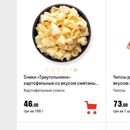
(0)
Снеки «Треугольники»
Чипсы 
картофельные со вкусом сметаны
вкусом 
с луком
Картофельные снеки
Чипсы
46
73
,00
,00
грн за 100 г
грн за 1 ш