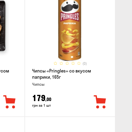
(0)
усом
Чипсы «Pringles» со вкусом
паприки, 165г
Чипсы
179
,00
грн за 1 шт