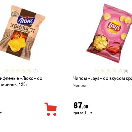
(0)
(0)
рифленые «Люкс» со
Чипсы «Lays» со вкусом кра
лисичек, 125г
Чипсы
87
,00
т
грн за 1 шт