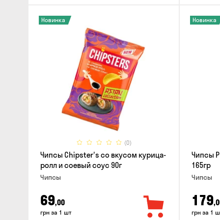
Новинка
Новинка
(0)
Чипсы Chipster's со вкусом курица-
Чипсы P
ролл и соевый соус 90г
165гр
Чипсы
Чипсы
69
179
,00
,0
грн за 1 шт
грн за 1 ш