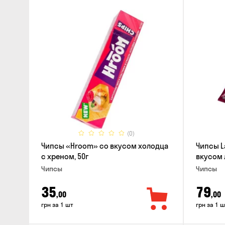
(0)
Чипсы «Hroom» со вкусом холодца
Чипсы L
с хреном, 50г
вкусом 
Чипсы
Чипсы
35
79
,00
,00
грн за 1 шт
грн за 1 ш