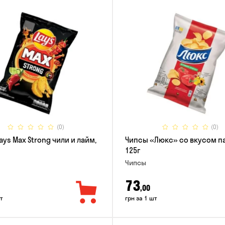
(0)
(0)
ays Max Strong чили и лайм,
Чипсы «Люкс» со вкусом п
125г
Чипсы
73
,00
т
грн за 1 шт