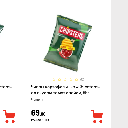
(0)
sters»
Чипсы картофельные «Chipsters»
со вкусом томат спайси, 95г
Чипсы
69
,00
грн за 1 шт