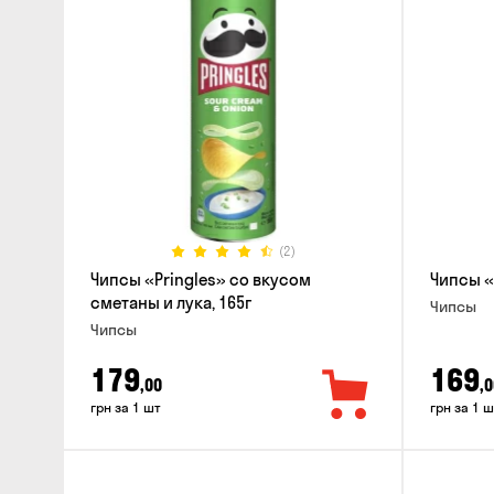
(2)
Чипсы «Pringles» со вкусом
Чипсы «
сметаны и лука, 165г
Чипсы
Чипсы
179
169
,00
,0
грн за 1 шт
грн за 1 ш