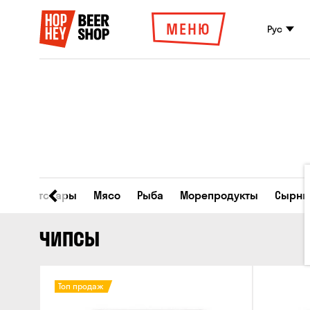
МЕНЮ
Рус
Все товары
Мясо
Рыба
Морепродукты
Сырны
ЧИПСЫ
Топ продаж