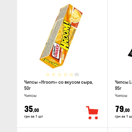
(0)
Чипсы «Hroom» со вкусом сыра,
Чипсы L
50г
95г
Чипсы
Чипсы
35
79
,00
,00
грн за 1 шт
грн за 1 ш