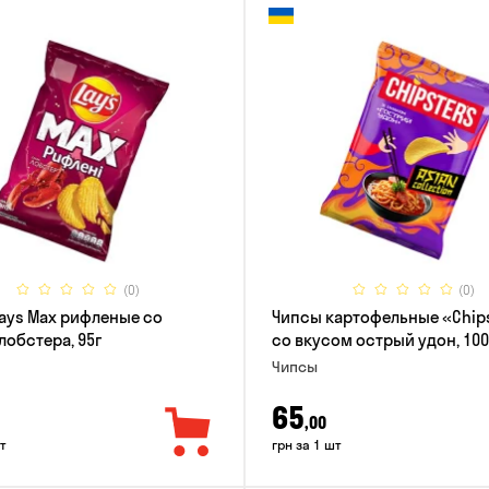
(0)
(0)
ays Max рифленые со
Чипсы картофельные «Chip
лобстера, 95г
со вкусом острый удон, 100
Чипсы
65
,00
т
грн за 1 шт