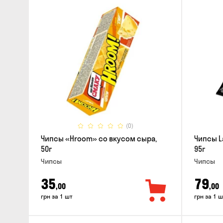
(0)
Чипсы «Hroom» со вкусом сыра,
Чипсы L
50г
95г
Чипсы
Чипсы
35
79
,00
,00
грн за 1 шт
грн за 1 ш