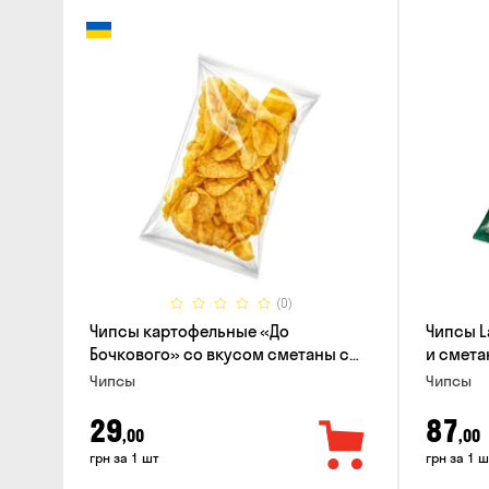
(0)
Чипсы картофельные «До
Чипсы L
Бочкового» со вкусом сметаны с
и смета
зеленью, 100г
Чипсы
Чипсы
29
87
,00
,00
грн за 1 шт
грн за 1 ш