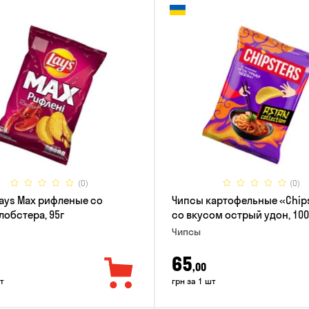
(0)
(0)
ays Max рифленые со
Чипсы картофельные «Chip
лобстера, 95г
со вкусом острый удон, 100
Чипсы
65
,00
т
грн за 1 шт