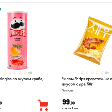
(0)
(0)
ringles со вкусом краба,
Чипсы Shrips креветочные 
вкусом сыра, 50г
Чипсы
99
0
,00
т
грн за 1 шт