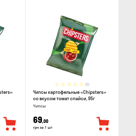
(0)
sters»
Чипсы картофельные «Chipsters»
со вкусом томат спайси, 95г
Чипсы
69
,00
грн за 1 шт