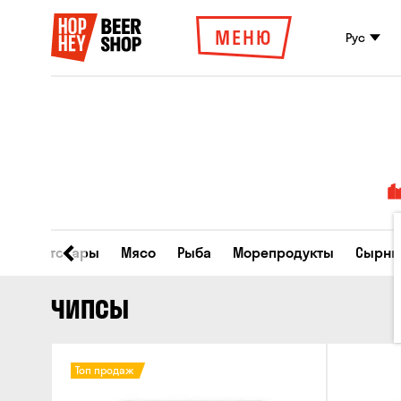
МЕНЮ
Рус
Все товары
Мясо
Рыба
Морепродукты
Сырны
ЧИПСЫ
Топ продаж