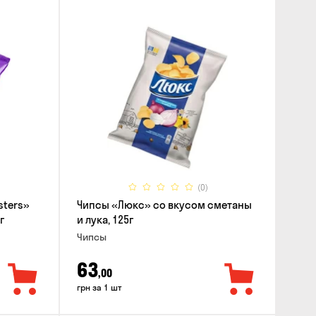
(0)
sters»
Чипсы «Люкс» со вкусом сметаны
г
и лука, 125г
Чипсы
63
,00
грн за 1 шт