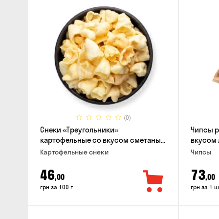
(0)
Снеки «Треугольники»
Чипсы 
картофельные со вкусом сметаны
вкусом 
с луком
Картофельные снеки
Чипсы
46
73
,00
,00
грн за 100 г
грн за 1 ш