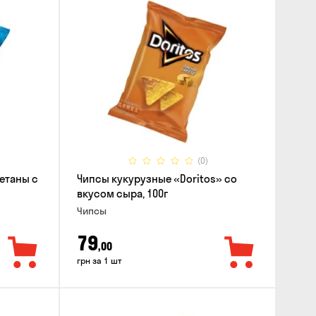
(0)
етаны с
Чипсы кукурузные «Doritos» со
вкусом сыра, 100г
Чипсы
79
,00
грн за 1 шт