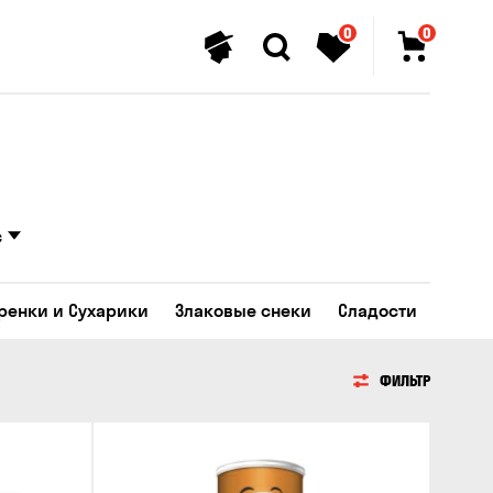
0
0
с
Гренки и Сухарики
Злаковые снеки
Сладости
ФИЛЬТР