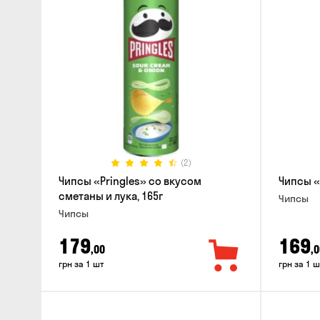
(2)
Чипсы «Pringles» со вкусом
Чипсы «
сметаны и лука, 165г
Чипсы
Чипсы
179
169
,00
,0
грн за 1 шт
грн за 1 ш