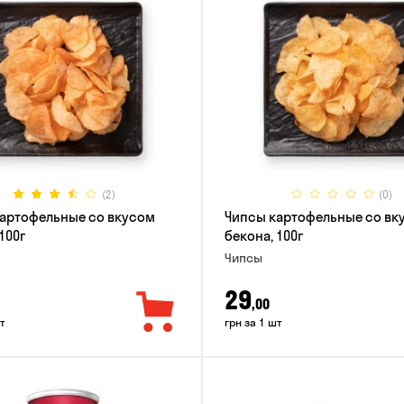
(2)
(0)
артофельные со вкусом
Чипсы картофельные со вк
100г
бекона, 100г
Чипсы
29
,00
т
грн за 1 шт