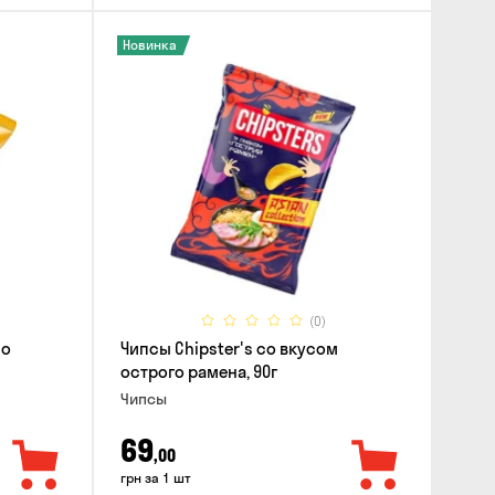
Новинка
(0)
со
Чипсы Chipster's со вкусом
острого рамена, 90г
Чипсы
69
,00
грн за 1 шт