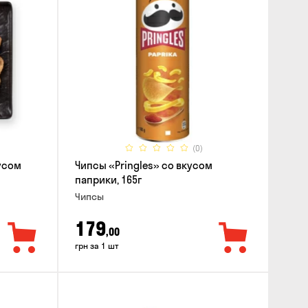
(0)
усом
Чипсы «Pringles» со вкусом
паприки, 165г
Чипсы
179
,00
грн за 1 шт