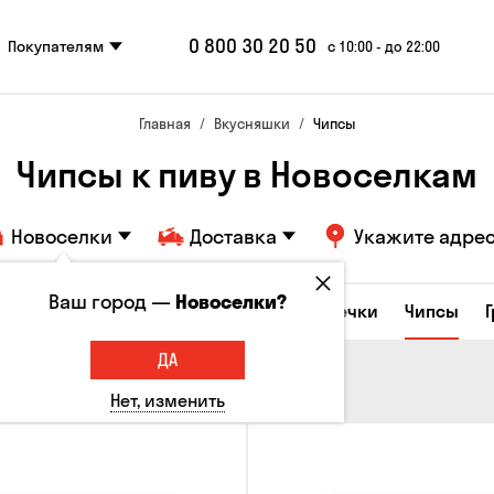
0 800 30 20 50
Покупателям
с 10:00 - до 22:00
Главная
Вкусняшки
Чипсы
Чипсы к пиву в Новоселкам
Новоселки
Доставка
Укажите адре
Ваш город —
Новоселки?
е закуски
Орешки
Кукуруза
Семечки
Чипсы
ДА
Нет, изменить