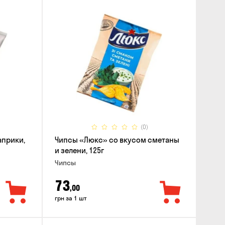
(0)
априки,
Чипсы «Люкс» со вкусом сметаны
и зелени, 125г
Чипсы
73
,00
грн за 1 шт