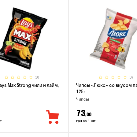
(0)
(0)
ays Max Strong чили и лайм,
Чипсы «Люкс» со вкусом п
125г
Чипсы
73
,00
т
грн за 1 шт