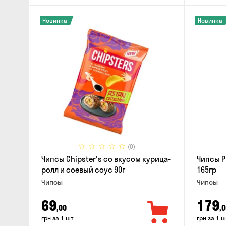
Новинка
Новинка
(0)
Чипсы Chipster's со вкусом курица-
Чипсы P
ролл и соевый соус 90г
165гр
Чипсы
Чипсы
69
179
,00
,0
грн за 1 шт
грн за 1 ш