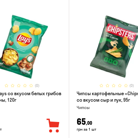
(0)
(0)
ays со вкусом белых грибов
Чипсы картофельные «Chip
ны, 120г
со вкусом сыр и лук, 95г
Чипсы
65
,00
т
грн за 1 шт