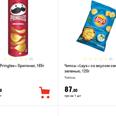
(0)
(0)
Pringles» Оригинал, 165г
Чипсы «Lays» со вкусом см
зеленью, 120г
Чипсы
87
0
,00
т
грн за 1 шт