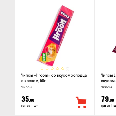
(0)
Чипсы «Hroom» со вкусом холодца
Чипсы L
с хреном, 50г
вкусом 
Чипсы
Чипсы
35
79
,00
,00
грн за 1 шт
грн за 1 ш