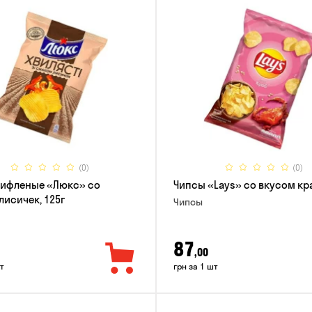
(0)
(0)
рифленые «Люкс» со
Чипсы «Lays» со вкусом кра
лисичек, 125г
Чипсы
87
,00
т
грн за 1 шт