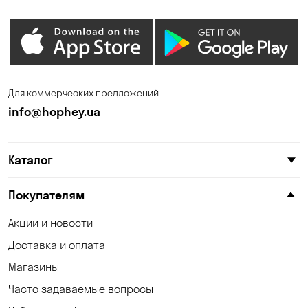
Зазимье
Запорожье
Ирпень
Калиновка
Каменные Потоки
Каменское
Для коммерческих предложений
Карнауховка
Катериновка
info@hophey.ua
Киев
Клинцы
Каталог
Княжичи
Корсунцы
Котовка
Красноселка
Покупателям
Кременчуг
Кривуши
Акции и новости
Доставка и оплата
Кропивницкий
Крюковщина
Магазины
Кулеши
Кушугум
Часто задаваемые вопросы
Лески
Лесники