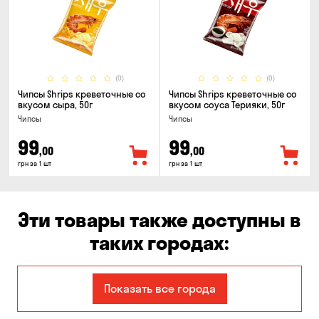
(0)
(0)
Чипсы Shrips креветочные со
Чипсы Shrips креветочные со
вкусом сыра, 50г
вкусом соуса Терияки, 50г
Чипсы
Чипсы
99
99
,00
,00
грн за 1 шт
грн за 1 шт
Эти товары также доступны в
таких городах:
Авангард
Александровка
Показать все города
Бабурка
Балабино