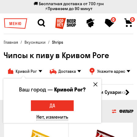
🚚 Бесплатная доставка от 700 грн
⚡Привезем до 90 минут
0
0
МЕНЮ
Главная
Вкусняшки
Shrips
Чипсы к пиву в Кривом Роге
Кривой Рог
Доставка
Укажите адрес
Ваш город —
Кривой Рог?
Кукуруза
Семечки
Чипсы
Гренки и Сухарики
З
ДА
ЧИПСЫ
ФИЛЬТР
Нет, изменить