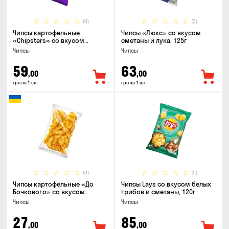
(0)
(0)
Чипсы картофельные
Чипсы «Люкс» со вкусом
«Chipsters» со вкусом
сметаны и лука, 125г
острый удон, 100г
Чипсы
Чипсы
59
63
,00
,00
грн за 1 шт
грн за 1 шт
(0)
(0)
Чипсы картофельные «До
Чипсы Lays со вкусом белых
Бочкового» со вкусом
грибов и сметаны, 120г
сметаны с зеленью, 100г
Чипсы
Чипсы
27
85
,00
,00