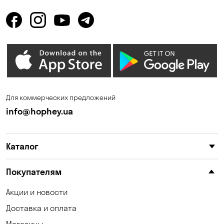
Горбаневка
Горенка
Горишние Плавни
Гостомель
Дмитровка
Днепр
Елизаветовка
Зазимье
Запорожье
Ирпень
Для коммерческих предложений
Калиновка
Каменные Потоки
info@hophey.ua
Каменское
Карнауховка
Каталог
Келеберда
Киев
Клинцы
Княжичи
Покупателям
Корсунцы
Котовка
Акции и новости
Доставка и оплата
Коцюбинское
Кошары