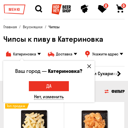
0
0
МЕНЮ
Главная
Вкусняшки
Чипсы
Чипсы к пиву в Катериновка
Катериновка
Доставка
Укажите адрес
Ваш город —
Катериновка?
Кукуруза
Семечки
Чипсы
Гренки и Сухарики
З
ДА
ЧИПСЫ
ФИЛЬТР
Нет, изменить
Топ продаж