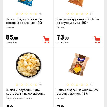
(0)
(0)
Чипсы «Lays» со вкусом
Чипсы кукурузные «Doritos»
сметаны с зеленью, 120г
со вкусом сыра, 100г
Чипсы
Чипсы
85
73
,00
,00
грн за 1 шт
грн за 1 шт
(0)
(0)
Снеки «Треугольники»
Чипсы рифленые «Люкс» со
картофельные со вкусом
вкусом лисичек, 125г
сметаны с луком
Картофельные снеки
Чипсы