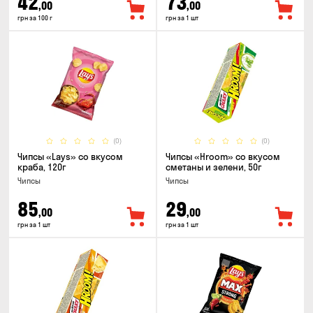
42
73
,00
,00
грн за 100 г
грн за 1 шт
(0)
(0)
Чипсы «Lays» со вкусом
Чипсы «Hroom» со вкусом
краба, 120г
сметаны и зелени, 50г
Чипсы
Чипсы
85
29
,00
,00
грн за 1 шт
грн за 1 шт