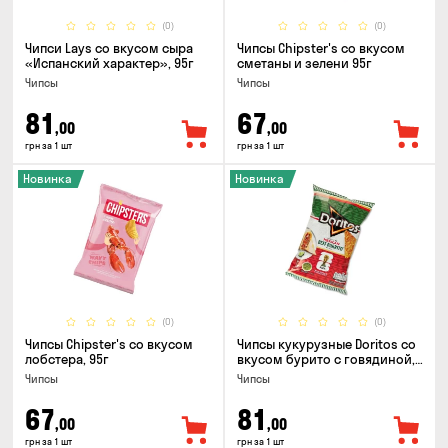
(0)
(0)
Чипси Lays со вкусом сыра
Чипсы Chipster's со вкусом
«Испанский характер», 95г
сметаны и зелени 95г
Чипсы
Чипсы
81
67
,00
,00
грн за 1 шт
грн за 1 шт
Новинка
Новинка
(0)
(0)
Чипсы Chipster's со вкусом
Чипсы кукурузные Doritos со
лобстера, 95г
вкусом бурито с говядиной,
90г
Чипсы
Чипсы
67
81
,00
,00
грн за 1 шт
грн за 1 шт