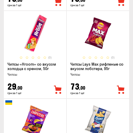
,00
,00
грн за 1 шт
грн за 1 шт
(0)
(0)
Чипсы «Hroom» со вкусом
Чипсы Lays Max рифленые со
холодца с хреном, 50г
вкусом лобстера, 95г
Чипсы
Чипсы
29
73
,00
,00
грн за 1 шт
грн за 1 шт