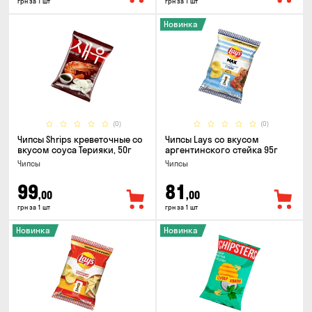
грн за 1 шт
грн за 1 шт
Новинка
(0)
(0)
Чипсы Shrips креветочные со
Чипсы Lays со вкусом
вкусом соуса Терияки, 50г
аргентинского стейка 95г
Чипсы
Чипсы
99
81
,00
,00
грн за 1 шт
грн за 1 шт
Новинка
Новинка