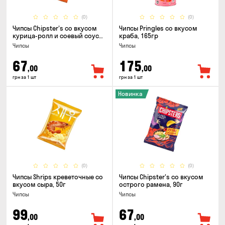
(0)
(0)
Чипсы Chipster's со вкусом
Чипсы Pringles со вкусом
курица-ролл и соевый соус
краба, 165гр
90г
Чипсы
Чипсы
67
175
,00
,00
грн за 1 шт
грн за 1 шт
Новинка
(0)
(0)
Чипсы Shrips креветочные со
Чипсы Chipster's со вкусом
вкусом сыра, 50г
острого рамена, 90г
Чипсы
Чипсы
99
67
,00
,00