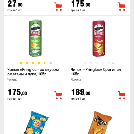
27
175
,00
,00
грн за 1 шт
грн за 1 шт
(2)
(0)
Чипсы «Pringles» со вкусом
Чипсы «Pringles» Оригинал,
сметаны и лука, 165г
165г
Чипсы
Чипсы
175
169
,00
,00
грн за 1 шт
грн за 1 шт