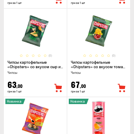
грн за 1 шт
грн за 1 шт
(0)
(0)
Чипсы картофельные
Чипсы картофельные
«Chipsters» со вкусом сыр и
«Chipsters» со вкусом томат
лук, 95г
спайси, 95г
Чипсы
Чипсы
63
67
,00
,00
грн за 1 шт
грн за 1 шт
Новинка
Новинка