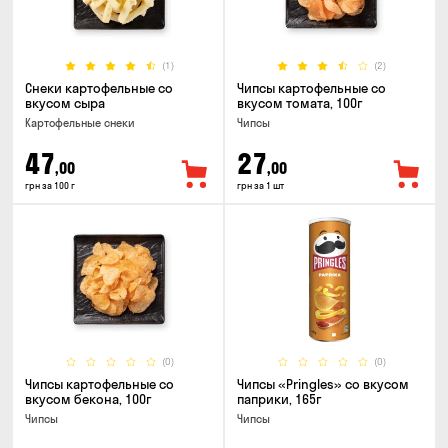
(1)
(2)
Снеки картофельные со
Чипсы картофельные со
вкусом сыра
вкусом томата, 100г
Картофельные снеки
Чипсы
47
27
,00
,00
грн за 100 г
грн за 1 шт
(0)
(0)
Чипсы картофельные со
Чипсы «Pringles» со вкусом
вкусом бекона, 100г
паприки, 165г
Чипсы
Чипсы