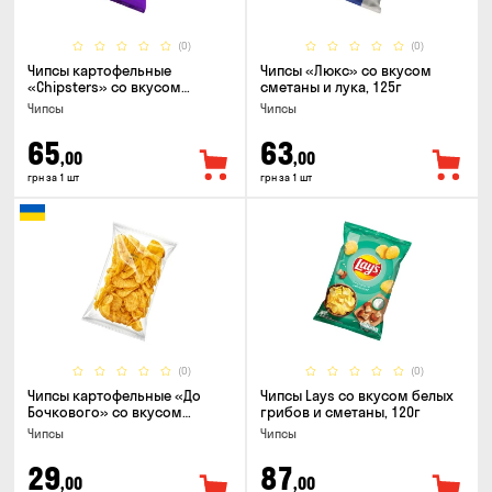
(0)
(0)
Чипсы картофельные
Чипсы «Люкс» со вкусом
«Chipsters» со вкусом
сметаны и лука, 125г
острый удон, 100г
Чипсы
Чипсы
65
63
,00
,00
грн за 1 шт
грн за 1 шт
(0)
(0)
Чипсы картофельные «До
Чипсы Lays со вкусом белых
Бочкового» со вкусом
грибов и сметаны, 120г
сметаны с зеленью, 100г
Чипсы
Чипсы
29
87
,00
,00