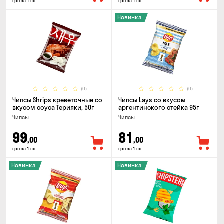
грн за 1 шт
грн за 1 шт
Новинка
(0)
(0)
Чипсы Shrips креветочные со
Чипсы Lays со вкусом
вкусом соуса Терияки, 50г
аргентинского стейка 95г
Чипсы
Чипсы
99
81
,00
,00
грн за 1 шт
грн за 1 шт
Новинка
Новинка