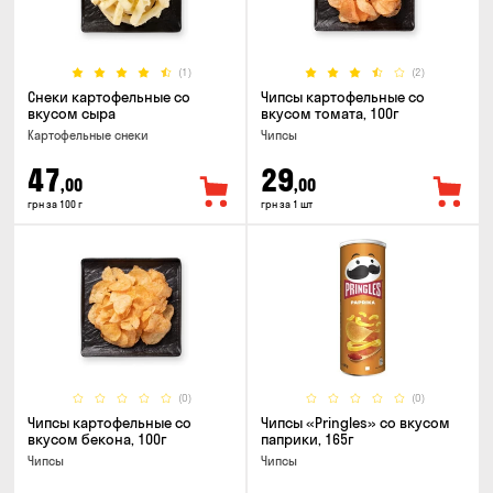
(1)
(2)
Снеки картофельные со
Чипсы картофельные со
вкусом сыра
вкусом томата, 100г
Картофельные снеки
Чипсы
47
29
,00
,00
грн за 100 г
грн за 1 шт
(0)
(0)
Чипсы картофельные со
Чипсы «Pringles» со вкусом
вкусом бекона, 100г
паприки, 165г
Чипсы
Чипсы