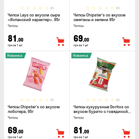
(0)
(0)
Чипси Lays со вкусом сыра
Чипсы Chipster's со вкусом
«Испанский характер», 95г
сметаны и зелени 95г
Чипсы
Чипсы
81
69
,00
,00
грн за 1 шт
грн за 1 шт
Новинка
Новинка
(0)
(0)
Чипсы Chipster's со вкусом
Чипсы кукурузные Doritos со
лобстера, 95г
вкусом бурито с говядиной,
90г
Чипсы
Чипсы
69
81
,00
,00
грн за 1 шт
грн за 1 шт