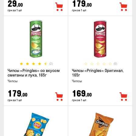
29
179
,00
,00
грн за 1 шт
грн за 1 шт
(2)
(0)
Чипсы «Pringles» со вкусом
Чипсы «Pringles» Оригинал,
сметаны и лука, 165г
165г
Чипсы
Чипсы
179
169
,00
,00
грн за 1 шт
грн за 1 шт