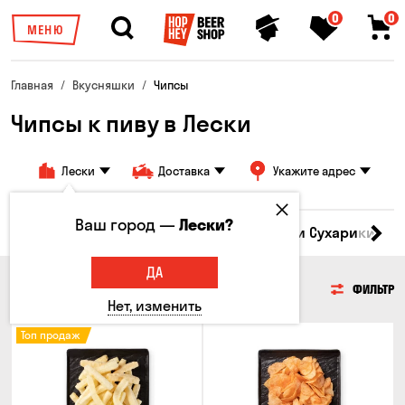
0
0
МЕНЮ
Главная
Вкусняшки
Чипсы
Чипсы к пиву в Лески
Лески
Доставка
Укажите адрес
Ваш город —
Лески?
Кукуруза
Семечки
Чипсы
Гренки и Сухарики
З
ДА
ЧИПСЫ
ФИЛЬТР
Нет, изменить
Топ продаж