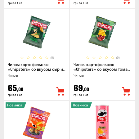
грн за 1 шт
грн за 1 шт
(0)
(0)
Чипсы картофельные
Чипсы картофельные
«Chipsters» со вкусом сыр и
«Chipsters» со вкусом томат
лук, 95г
спайси, 95г
Чипсы
Чипсы
65
69
,00
,00
грн за 1 шт
грн за 1 шт
Новинка
Новинка