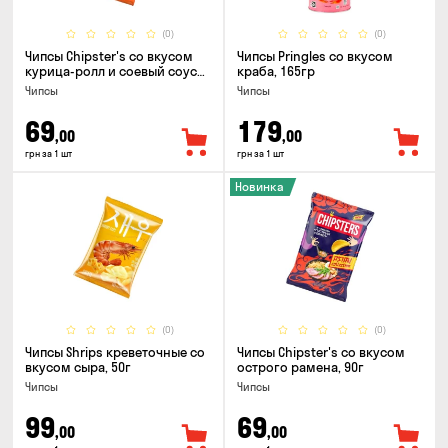
(0)
(0)
Чипсы Chipster's со вкусом
Чипсы Pringles со вкусом
курица-ролл и соевый соус
краба, 165гр
90г
Чипсы
Чипсы
69
179
,00
,00
грн за 1 шт
грн за 1 шт
Новинка
(0)
(0)
Чипсы Shrips креветочные со
Чипсы Chipster's со вкусом
вкусом сыра, 50г
острого рамена, 90г
Чипсы
Чипсы
99
69
,00
,00