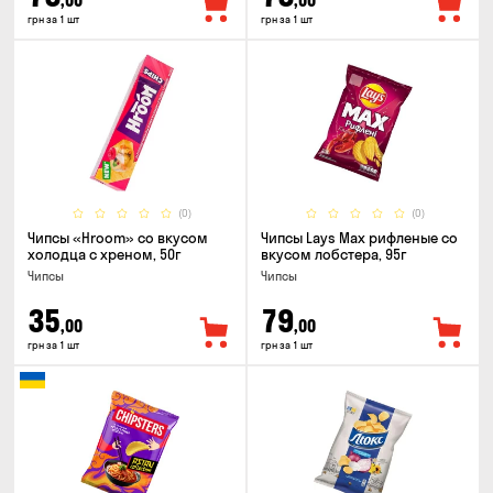
,00
,00
грн за 1 шт
грн за 1 шт
(0)
(0)
Чипсы «Hroom» со вкусом
Чипсы Lays Max рифленые со
холодца с хреном, 50г
вкусом лобстера, 95г
Чипсы
Чипсы
35
79
,00
,00
грн за 1 шт
грн за 1 шт