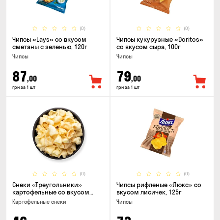
(0)
(0)
Чипсы «Lays» со вкусом
Чипсы кукурузные «Doritos»
сметаны с зеленью, 120г
со вкусом сыра, 100г
Чипсы
Чипсы
87
79
,00
,00
грн за 1 шт
грн за 1 шт
(0)
(0)
Снеки «Треугольники»
Чипсы рифленые «Люкс» со
картофельные со вкусом
вкусом лисичек, 125г
сметаны с луком
Картофельные снеки
Чипсы