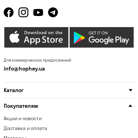
Горбаневка
Горенка
Горишние Плавни
Гостомель
Дмитровка
Днепр
Елизаветовка
Зазимье
Запорожье
Ирпень
Для коммерческих предложений
Калиновка
Каменные Потоки
info@hophey.ua
Каменское
Карнауховка
Каталог
Катериновка
Келеберда
Киев
Клинцы
Покупателям
Княжичи
Корсунцы
Акции и новости
Доставка и оплата
Котовка
Коцюбинское