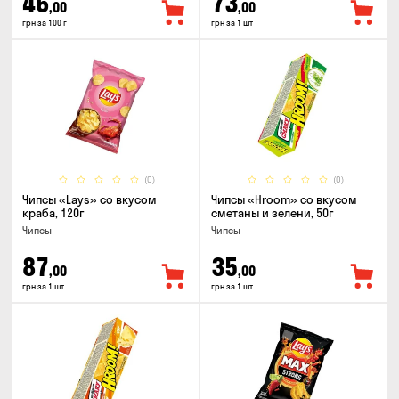
46
73
,00
,00
грн за 100 г
грн за 1 шт
(0)
(0)
Чипсы «Lays» со вкусом
Чипсы «Hroom» со вкусом
краба, 120г
сметаны и зелени, 50г
Чипсы
Чипсы
87
35
,00
,00
грн за 1 шт
грн за 1 шт