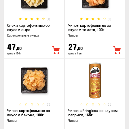
(1)
(2)
Снеки картофельные со
Чипсы картофельные со
вкусом сыра
вкусом томата, 100г
Картофельные снеки
Чипсы
47
27
,00
,00
грн за 100 г
грн за 1 шт
(0)
(0)
Чипсы картофельные со
Чипсы «Pringles» со вкусом
вкусом бекона, 100г
паприки, 165г
Чипсы
Чипсы