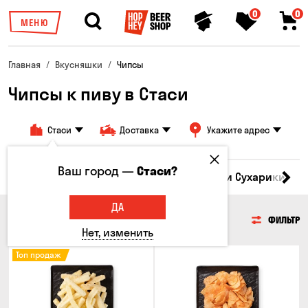
0
0
МЕНЮ
Главная
Вкусняшки
Чипсы
Чипсы к пиву в Стаси
Стаси
Доставка
Укажите адрес
Ваш город —
Стаси?
Кукуруза
Семечки
Чипсы
Гренки и Сухарики
З
ДА
ЧИПСЫ
ФИЛЬТР
Нет, изменить
Топ продаж