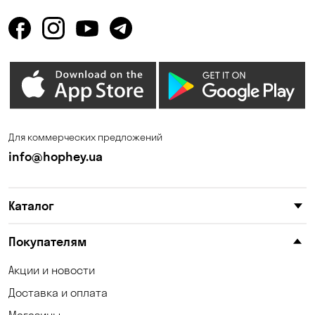
Горбаневка
Горенка
Горишние Плавни
Гостомель
Дмитровка
Днепр
Елизаветовка
Зазимье
Запорожье
Ирпень
Для коммерческих предложений
Калиновка
Каменные Потоки
info@hophey.ua
Каменское
Карнауховка
Каталог
Катериновка
Келеберда
Киев
Клинцы
Покупателям
Княжичи
Корсунцы
Акции и новости
Доставка и оплата
Котовка
Коцюбинское