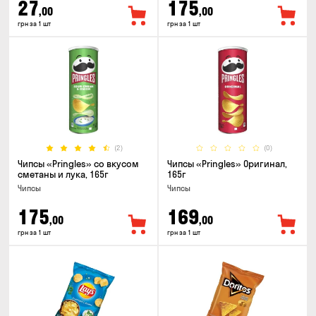
27
175
,00
,00
грн за 1 шт
грн за 1 шт
(2)
(0)
Чипсы «Pringles» со вкусом
Чипсы «Pringles» Оригинал,
сметаны и лука, 165г
165г
Чипсы
Чипсы
175
169
,00
,00
грн за 1 шт
грн за 1 шт