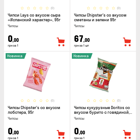
(0)
(0)
Чипси Lays со вкусом сыра
Чипсы Chipster's со вкусом
«Испанский характер», 95г
сметаны и зелени 95г
Чипсы
Чипсы
0
67
,00
,00
грн за 1
грн за 1 шт
Новинка
Новинка
(0)
(0)
Чипсы Chipster's со вкусом
Чипсы кукурузные Doritos со
лобстера, 95г
вкусом бурито с говядиной,
90г
Чипсы
Чипсы
0
0
,00
,00
грн за 1
грн за 1