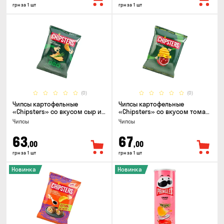
грн за 1 шт
грн за 1 шт
(0)
(0)
Чипсы картофельные
Чипсы картофельные
«Chipsters» со вкусом сыр и
«Chipsters» со вкусом томат
лук, 95г
спайси, 95г
Чипсы
Чипсы
63
67
,00
,00
грн за 1 шт
грн за 1 шт
Новинка
Новинка