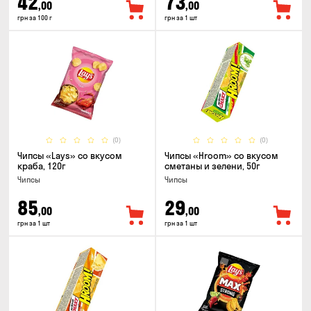
42
73
,00
,00
грн за 100 г
грн за 1 шт
(0)
(0)
Чипсы «Lays» со вкусом
Чипсы «Hroom» со вкусом
краба, 120г
сметаны и зелени, 50г
Чипсы
Чипсы
85
29
,00
,00
грн за 1 шт
грн за 1 шт