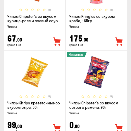
(0)
(0)
Чипсы Chipster's со вкусом
Чипсы Pringles со вкусом
курица-ролл и соевый соус
краба, 165гр
90г
Чипсы
Чипсы
67
175
,00
,00
грн за 1 шт
грн за 1 шт
Новинка
(0)
(0)
Чипсы Shrips креветочные со
Чипсы Chipster's со вкусом
вкусом сыра, 50г
острого рамена, 90г
Чипсы
Чипсы
99
0
,00
,00