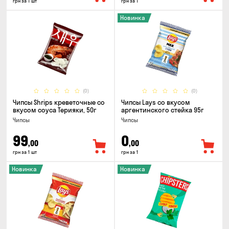
грн за 1 шт
грн за 1
Новинка
(0)
(0)
Чипсы Shrips креветочные со
Чипсы Lays со вкусом
вкусом соуса Терияки, 50г
аргентинского стейка 95г
Чипсы
Чипсы
99
0
,00
,00
грн за 1 шт
грн за 1
Новинка
Новинка