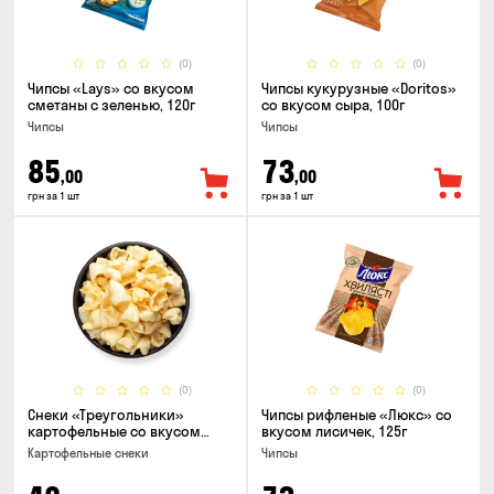
(0)
(0)
Чипсы «Lays» со вкусом
Чипсы кукурузные «Doritos»
сметаны с зеленью, 120г
со вкусом сыра, 100г
Чипсы
Чипсы
85
73
,00
,00
грн за 1 шт
грн за 1 шт
(0)
(0)
Снеки «Треугольники»
Чипсы рифленые «Люкс» со
картофельные со вкусом
вкусом лисичек, 125г
сметаны с луком
Картофельные снеки
Чипсы