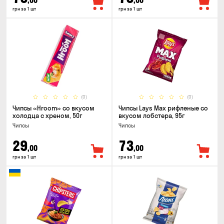
,00
,00
грн за 1 шт
грн за 1 шт
(0)
(0)
Чипсы «Hroom» со вкусом
Чипсы Lays Max рифленые со
холодца с хреном, 50г
вкусом лобстера, 95г
Чипсы
Чипсы
29
73
,00
,00
грн за 1 шт
грн за 1 шт