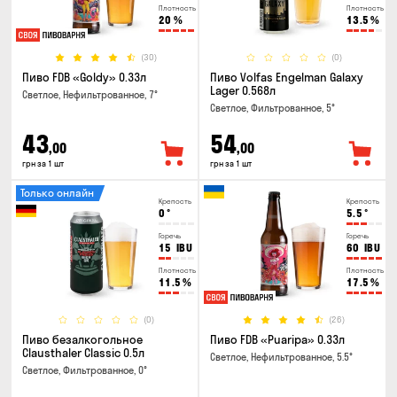
Плотность
Плотность
20
%
13.5
%
(30)
(0)
Пиво FDB «Goldy» 0.33л
Пиво Volfas Engelman Galaxy
Lager 0.568л
Светлое, Нефильтрованное, 7°
Светлое, Фильтрованное, 5°
43
54
,00
,00
грн за 1 шт
грн за 1 шт
Только онлайн
Крепость
Крепость
0
°
5.5
°
Горечь
Горечь
15
IBU
60
IBU
Плотность
Плотность
11.5
%
17.5
%
(0)
(26)
Пиво безалкогольное
Пиво FDB «Puaripa» 0.33л
Clausthaler Classic 0.5л
Светлое, Нефильтрованное, 5.5°
Светлое, Фильтрованное, 0°