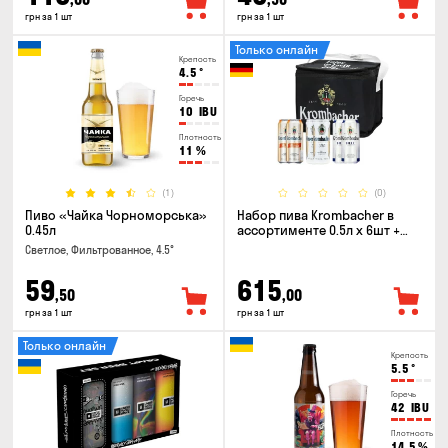
грн за 1 шт
грн за 1 шт
Только онлайн
Крепость
4.5
°
Горечь
10
IBU
Плотность
11
%
(1)
(0)
Пиво «Чайка Чорноморська»
Набор пива Krombacher в
0.45л
ассортименте 0.5л х 6шт +
термосумка
Светлое, Фильтрованное, 4.5°
59
615
,50
,00
грн за 1 шт
грн за 1 шт
Только онлайн
Крепость
5.5
°
Горечь
42
IBU
Плотность
14.5
%