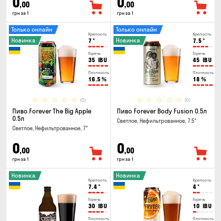
0
0
,00
,00
грн за 1
грн за 1
Только онлайн
Только онлайн
Крепость
Крепость
Новинка
Новинка
7
°
7.5
°
Горечь
Горечь
35
IBU
45
IBU
Плотность
Плотность
16.5
%
18
%
(0)
(0)
Пиво Forever The Big Apple
Пиво Forever Body Fusion 0.5л
0.5л
Светлое, Нефильтрованное, 7.5°
Светлое, Нефильтрованное, 7°
0
0
,00
,00
грн за 1
грн за 1
Новинка
Новинка
Крепость
Крепость
7.4
°
4
°
Горечь
Горечь
30
IBU
10
IBU
Плотность
Плотность