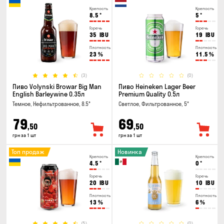
Крепость
Крепость
8.5
°
5
°
Горечь
Горечь
35
IBU
19
IBU
Плотность
Плотность
23
%
11.5
%
(3)
(0)
Пиво Volynski Browar Big Man
Пиво Heineken Lager Beer
English Barleywine 0.35л
Premium Quality 0.5л
Темное, Нефильтрованное, 8.5°
Светлое, Фильтрованное, 5°
79
69
,50
,50
грн за 1 шт
грн за 1 шт
Топ продаж
Новинка
Крепость
Крепость
4.5
°
0
°
Горечь
Горечь
20
IBU
10
IBU
Плотность
Плотность
13
%
6
%
(5)
(0)