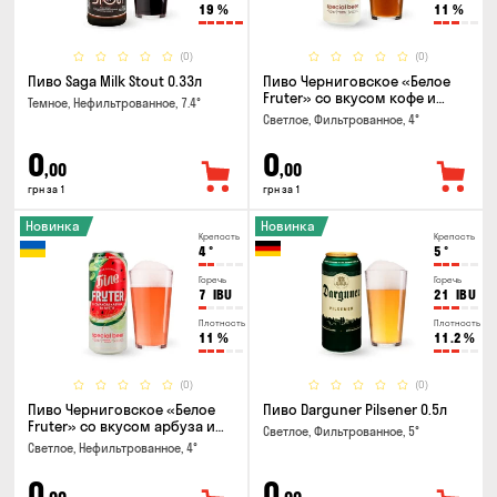
19
%
11
%
(0)
(0)
Пиво Saga Milk Stout 0.33л
Пиво Черниговское «Белое
Fruter» со вкусом кофе и
Темное, Нефильтрованное, 7.4°
апельсина 0.5 л
Светлое, Фильтрованное, 4°
0
0
,00
,00
грн за 1
грн за 1
Новинка
Новинка
Крепость
Крепость
4
°
5
°
Горечь
Горечь
7
IBU
21
IBU
Плотность
Плотность
11
%
11.2
%
(0)
(0)
Пиво Черниговское «Белое
Пиво Darguner Pilsener 0.5л
Fruter» со вкусом арбуза и
Светлое, Фильтрованное, 5°
мяты 0.5л
Светлое, Нефильтрованное, 4°
0
0