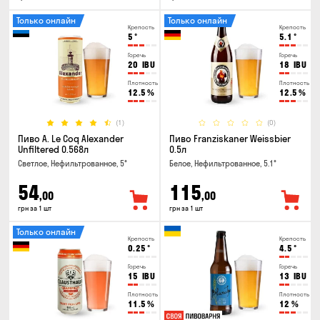
Только онлайн
Только онлайн
Крепость
Крепость
5
°
5.1
°
Горечь
Горечь
20
IBU
18
IBU
Плотность
Плотность
12.5
%
12.5
%
(1)
(0)
Пиво A. Le Coq Alexander
Пиво Franziskaner Weissbier
Unfiltered 0.568л
0.5л
Светлое, Нефильтрованное, 5°
Белое, Нефильтрованное, 5.1°
54
115
,00
,00
грн за 1 шт
грн за 1 шт
Только онлайн
Крепость
Крепость
0.25
°
4.5
°
Горечь
Горечь
15
IBU
13
IBU
Плотность
Плотность
11.5
%
12
%