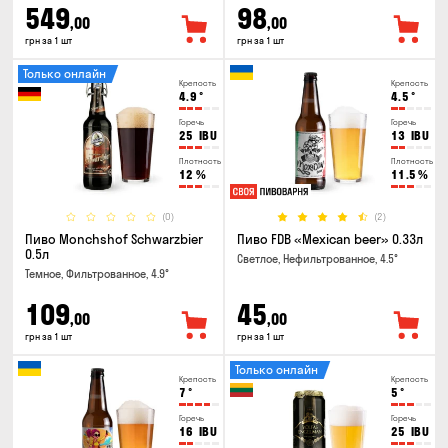
549
98
,00
,00
грн за 1 шт
грн за 1 шт
Только онлайн
Крепость
Крепость
4.9
°
4.5
°
Горечь
Горечь
25
IBU
13
IBU
Плотность
Плотность
12
%
11.5
%
(0)
(2)
Пиво Monchshof Schwarzbier
Пиво FDB «Mexican beer» 0.33л
0.5л
Светлое, Нефильтрованное, 4.5°
Темное, Фильтрованное, 4.9°
109
45
,00
,00
грн за 1 шт
грн за 1 шт
Только онлайн
Крепость
Крепость
7
°
5
°
Горечь
Горечь
16
IBU
25
IBU