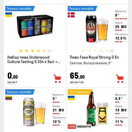
Только онлайн
Только онлайн
Крепость
8
°
Горечь
25
IBU
Плотность
12.5
%
(1)
(0)
Набор пива Underwood
Пиво Faxe Royal Strong 0.5л
Culture Tasting 0.33л x 9шт +
Светлое, Фильтрованное, 8°
бокал
0
65
,00
,00
грн за 1
грн за 1 шт
Только онлайн
Топ продаж
Крепость
Крепость
5
°
4.5
°
Горечь
Горечь
21
IBU
13
IBU
Плотность
Плотность
12
%
11
%