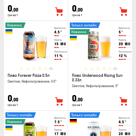
0
0
,00
,00
грн за 1
грн за 1
Новинка
Только онлайн
Крепость
Крепость
Новинка
4.5
°
5
°
Горечь
Горечь
15
IBU
20
IBU
Плотность
Плотность
11
%
12
%
(0)
(0)
Пиво Forever Pizza 0.5л
Пиво Underwood Rising Sun
0.33л
Светлое, Нефильтрованное, 4.5°
Светлое, Нефильтрованное, 5°
0
0
,00
,00
грн за 1
грн за 1
Только онлайн
Только онлайн
Крепость
Крепость
Новинка
7.5
°
4.5
°
Горечь
Горечь
17
IBU
20
IBU