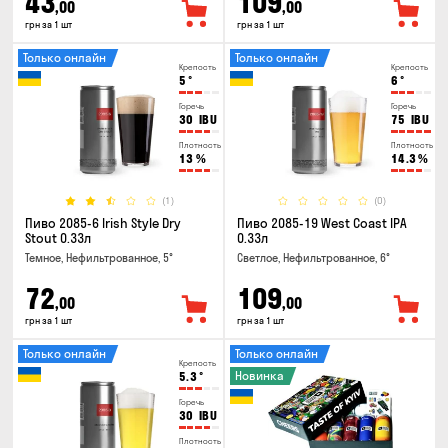
43
109
,00
,00
грн за 1 шт
грн за 1 шт
Только онлайн
Только онлайн
Крепость
Крепость
5
°
6
°
Горечь
Горечь
30
IBU
75
IBU
Плотность
Плотность
13
%
14.3
%
(1)
(0)
Пиво 2085-6 Irish Style Dry
Пиво 2085-19 West Coast IPA
Stout 0.33л
0.33л
Темное, Нефильтрованное, 5°
Светлое, Нефильтрованное, 6°
72
109
,00
,00
грн за 1 шт
грн за 1 шт
Только онлайн
Только онлайн
Крепость
Новинка
5.3
°
Горечь
30
IBU
Плотность