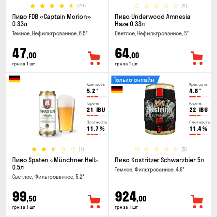
(26)
(0)
Пиво FDB «Captain Morion»
Пиво Underwood Amnesia
0.33л
Haze 0.33л
Темное, Нефильтрованное, 6.5°
Светлое, Нефильтрованное, 5°
47
64
,00
,00
грн за 1 шт
грн за 1 шт
Только онлайн
Крепость
Крепость
5.2
°
4.8
°
Горечь
Горечь
21
IBU
22
IBU
Плотность
Плотность
11.7
%
11.4
%
(1)
(0)
Пиво Spaten «Münchner Hell»
Пиво Kostritzer Schwarzbier 5л
0.5л
Темное, Фильтрованное, 4.8°
Светлое, Фильтрованное, 5.2°
99
924
,50
,00
грн за 1 шт
грн за 1 шт