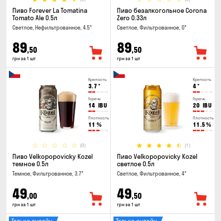
Пиво Forever La Tomatina
Пиво безалкогольное Corona
Tomato Ale 0.5л
Zero 0.33л
Светлое, Нефильтрованное, 4.5°
Светлое, Фильтрованное, 0°
89
89
,50
,50
грн за 1 шт
грн за 1 шт
Крепость
Крепость
3.7
°
4
°
Горечь
Горечь
14
IBU
20
IBU
Плотность
Плотность
11
%
11.5
%
(0)
(1)
Пиво Velkopopovicky Kozel
Пиво Velkopopovicky Kozel
темное 0.5л
светлое 0.5л
Темное, Фильтрованное, 3.7°
Светлое, Фильтрованное, 4°
49
49
,00
,50
грн за 1 шт
грн за 1 шт
Только онлайн
Только онлайн