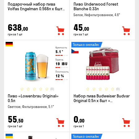
Подарочный набор пива
Пиво Underwood Forest
Volfas Engelman 0.568л x 6шт +
Blanche 0.33л
бокал 0.568л
Белое, Нефильтрованное, 4.6°
638
45
,00
,00
грн за 1 шт
грн за 1 шт
Только онлайн
Крепость
5.1
°
Горечь
19
IBU
Плотность
12
%
(0)
(0)
Пиво «Lowenbrau Original»
Набор пива Budweiser Budvar
0.5л
Original 0.5л x 8шт +
термосумка
Светлое, Фильтрованное, 5.1°
55
0
,50
,00
грн за 1 шт
грн за 1
Только онлайн