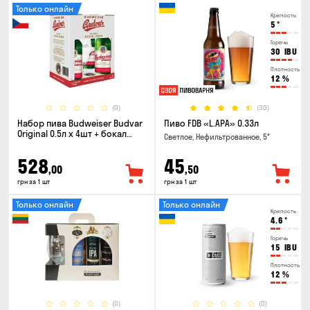
Только онлайн
Крепость
5
°
Горечь
30
IBU
Плотность
12
%
(0)
(30)
Набор пива Budweiser Budvar
Пиво FDB «L.APA» 0.33л
Original 0.5л х 4шт + бокал
Светлое, Нефильтрованное, 5°
0.33л
528
45
,00
,50
грн за 1 шт
грн за 1 шт
Только онлайн
Только онлайн
Крепость
4.6
°
Горечь
15
IBU
Плотность
12
%
(0)
(0)