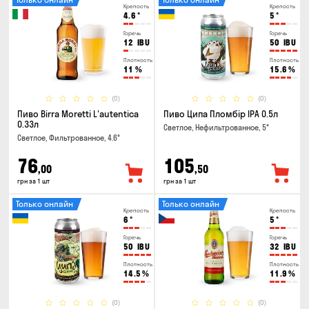
Крепость
Крепость
4.6
°
5
°
Горечь
Горечь
12
IBU
50
IBU
Плотность
Плотность
11
%
15.6
%
(0)
(0)
Пиво Birra Moretti L'autentica
Пиво Ципа Пломбір IPA 0.5л
0.33л
Светлое, Нефильтрованное, 5°
Светлое, Фильтрованное, 4.6°
76
105
,00
,50
грн за 1 шт
грн за 1 шт
Только онлайн
Только онлайн
Крепость
Крепость
6
°
5
°
Горечь
Горечь
50
IBU
32
IBU
Плотность
Плотность
14.5
%
11.9
%
(0)
(0)