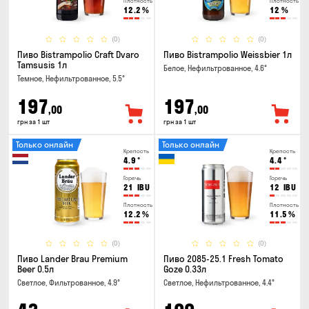
Плотность
Плотность
12.2
%
12
%
(0)
(0)
Пиво Bistrampolio Craft Dvaro
Пиво Bistrampolio Weissbier 1л
Tamsusis 1л
Белое, Нефильтрованное, 4.6°
Темное, Нефильтрованное, 5.5°
197
197
,00
,00
грн за 1 шт
грн за 1 шт
Только онлайн
Только онлайн
Крепость
Крепость
4.9
°
4.4
°
Горечь
Горечь
21
IBU
12
IBU
Плотность
Плотность
12.2
%
11.5
%
(0)
(0)
Пиво Lander Brau Premium
Пиво 2085-25.1 Fresh Tomato
Beer 0.5л
Goze 0.33л
Светлое, Фильтрованное, 4.9°
Светлое, Нефильтрованное, 4.4°