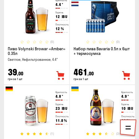
Крепость
4.4
°
Горечь
12
IBU
Плотность
12
%
(0)
(0)
Пиво Volynski Browar «Amber»
Набор пива Bavaria 0.5л х 6шт
0.35л
+ термосумка
Светлое, Нефильтрованное, 4.4°
39
461
,00
,00
грн за 1 шт
грн за 1 шт
Крепость
Крепость
4.8
°
4.9
°
Горечь
Горечь
23
IBU
10
IBU
Плотность
Плотность
11.8
%
11
%
(1)
(3)