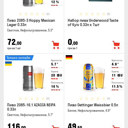
12
%
(0)
(0)
Пиво 2085-3 Hoppy Mexican
Набор пива Underwood Taste
Lager 0.33л
of Kyiv 0.33л x 7шт
Светлое, Нефильтрованное, 5.3°
72
0
,00
,00
грн за 1 шт
грн за 1
Только онлайн
Крепость
Крепость
5.7
°
4.9
°
Горечь
Горечь
20
IBU
11
IBU
Плотность
Плотность
14
%
11.5
%
(0)
(0)
Пиво 2085-16.1 AZACCA NEIPA
Пиво Oettinger Weissbier 0.5л
0.33л
Белое, Нефильтрованное, 4.9°
Светлое, Нефильтрованное, 5.7°
116
49
,00
,50