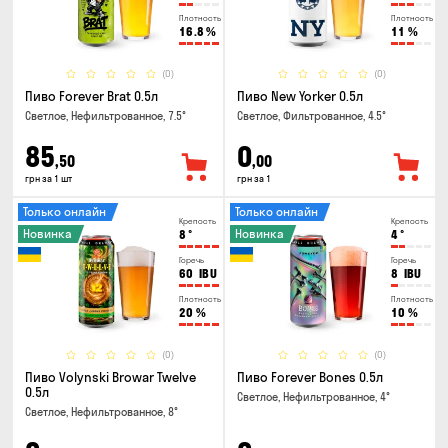
Плотность
Плотность
16.8
%
11
%
(0)
(0)
Пиво Forever Brat 0.5л
Пиво New Yorker 0.5л
Светлое, Нефильтрованное, 7.5°
Светлое, Фильтрованное, 4.5°
85
0
,50
,00
грн за 1 шт
грн за 1
Только онлайн
Только онлайн
Крепость
Крепость
Новинка
Новинка
8
°
4
°
Горечь
Горечь
60
IBU
8
IBU
Плотность
Плотность
20
%
10
%
(0)
(0)
Пиво Volynski Browar Twelve
Пиво Forever Bones 0.5л
0.5л
Светлое, Нефильтрованное, 4°
Светлое, Нефильтрованное, 8°