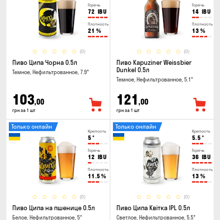
Горечь
Горечь
72
IBU
14
IBU
Плотность
Плотность
21
%
13
%
(0)
(0)
Пиво Ципа Чорна 0.5л
Пиво Kapuziner Weissbier
Dunkel 0.5л
Темное, Нефильтрованное, 7.9°
Темное, Нефильтрованное, 5.1°
103
121
,00
,00
грн за 1 шт
грн за 1 шт
Только онлайн
Только онлайн
Крепость
Крепость
5
°
5.5
°
Горечь
Горечь
12
IBU
36
IBU
Плотность
Плотность
11.5
%
13
%
(0)
(0)
Пиво Ципа на пшенице 0.5л
Пиво Ципа Квітка IPL 0.5л
Белое, Нефильтрованное, 5°
Светлое, Нефильтрованное, 5.5°