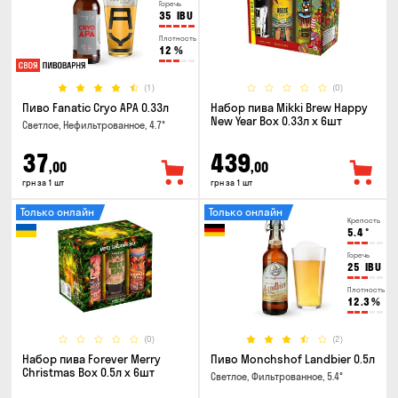
Горечь
35
IBU
Плотность
12
%
(1)
(0)
Пиво Fanatic Cryo APA 0.33л
Набор пива Mikki Brew Happy
New Year Box 0.33л x 6шт
Светлое, Нефильтрованное, 4.7°
37
439
,00
,00
грн за 1 шт
грн за 1 шт
Только онлайн
Только онлайн
Крепость
5.4
°
Горечь
25
IBU
Плотность
12.3
%
(0)
(2)
Набор пива Forever Merry
Пиво Monchshof Landbier 0.5л
Christmas Box 0.5л x 6шт
Светлое, Фильтрованное, 5.4°