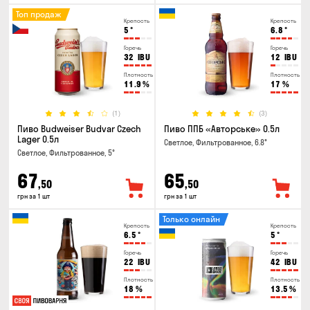
Топ продаж
Крепость
Крепость
5
°
6.8
°
Горечь
Горечь
32
IBU
12
IBU
Плотность
Плотность
11.9
%
17
%
(1)
(3)
Пиво Budweiser Budvar Czech
Пиво ППБ «Авторське» 0.5л
Lager 0.5л
Светлое, Фильтрованное, 6.8°
Светлое, Фильтрованное, 5°
67
65
,50
,50
грн за 1 шт
грн за 1 шт
Только онлайн
Крепость
Крепость
6.5
°
5
°
Горечь
Горечь
22
IBU
42
IBU
Плотность
Плотность
18
%
13.5
%