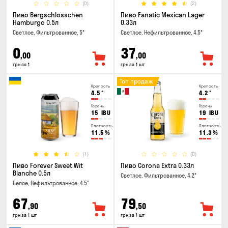
(0)
(2)
Пиво Bergschlosschen
Пиво Fanatic Mexican Lager
Hamburgo 0.5л
0.33л
Светлое, Фильтрованное, 5°
Светлое, Нефильтрованное, 4.5°
0
37
,00
,00
грн за 1
грн за 1 шт
Топ продаж
Крепость
Крепость
4.5
°
4.2
°
Горечь
Горечь
15
IBU
19
IBU
Плотность
Плотность
11.5
%
11.3
%
(1)
(0)
Пиво Forever Sweet Wit
Пиво Corona Extra 0.33л
Blanche 0.5л
Светлое, Фильтрованное, 4.2°
Белое, Нефильтрованное, 4.5°
67
79
,90
,50
грн за 1 шт
грн за 1 шт