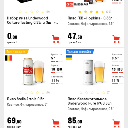
(0)
(28)
Набор пива Underwood
Пиво FDB «Hopkins» 0.33л
Culture Tasting 0.33л x 3шт +
Светлое, Нефильтрованное, 5.5°
бокал
0
47
,00
,50
грн за 1
грн за 1 шт
Топ продаж
Только онлайн
Крепость
Крепость
5
°
0.5
°
Горечь
Горечь
18
IBU
40
IBU
Плотность
Плотность
11
%
11
%
(0)
(0)
Пиво Stella Artois 0.5л
Пиво безалкогольное
Underwood Pure IPA 0.33л
Светлое, Фильтрованное, 5°
Светлое, Нефильтрованное, 0.5°
69
85
,50
,00
грн за 1 шт
грн за 1 шт