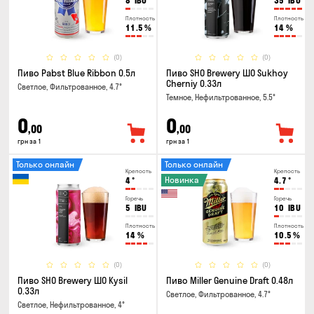
8
IBU
35
IBU
Плотность
Плотность
11.5
%
14
%
(0)
(0)
Пиво Pabst Blue Ribbon 0.5л
Пиво SHO Brewery ШО Sukhoy
Cherniy 0.33л
Светлое, Фильтрованное, 4.7°
Темное, Нефильтрованное, 5.5°
0
0
,00
,00
грн за 1
грн за 1
Только онлайн
Только онлайн
Крепость
Крепость
Новинка
4
°
4.7
°
Горечь
Горечь
5
IBU
10
IBU
Плотность
Плотность
14
%
10.5
%
(0)
(0)
Пиво SHO Brewery ШО Kysil
Пиво Miller Genuine Draft 0.48л
0.33л
Светлое, Фильтрованное, 4.7°
Светлое, Нефильтрованное, 4°