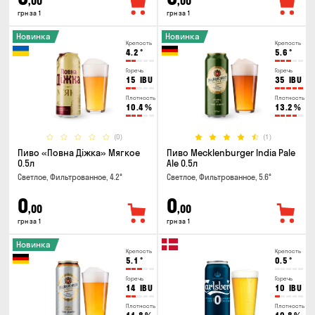
,00
,00
грн за 1
грн за 1
Новинка
Новинка
Крепость
Крепость
4.2
°
5.6
°
Горечь
Горечь
15
IBU
35
IBU
Плотность
Плотность
10.4
%
13.2
%
(0)
(1)
Пиво «Повна Діжка» Мягкое
Пиво Mecklenburger India Pale
0.5л
Ale 0.5л
Светлое, Фильтрованное, 4.2°
Светлое, Фильтрованное, 5.6°
0
0
,00
,00
грн за 1
грн за 1
Новинка
Крепость
Крепость
5.1
°
0.5
°
Горечь
Горечь
14
IBU
10
IBU
Плотность
Плотность