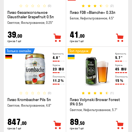
(0)
(2)
Пиво безалкогольное
Пиво FDB «Blanche» 0.33л
Clausthaler Grapefruit 0.5л
Белое, Нефильтрованное, 4.5°
Светлое, Фильтрованное, 0.25°
39
41
,00
,00
грн за 1 шт
грн за 1 шт
Только онлайн
Топ продаж
Крепость
Крепость
4.8
°
5.7
°
Горечь
Горечь
23
IBU
45
IBU
Плотность
Плотность
11.2
%
15
%
(0)
(1)
Пиво Krombacher Pils 5л
Пиво Volynski Browar Forest
IPA 0.5л
Светлое, Фильтрованное, 4.8°
Светлое, Нефильтрованное, 5.7°
847
89
,00
,50
грн за 1 шт
грн за 1 шт