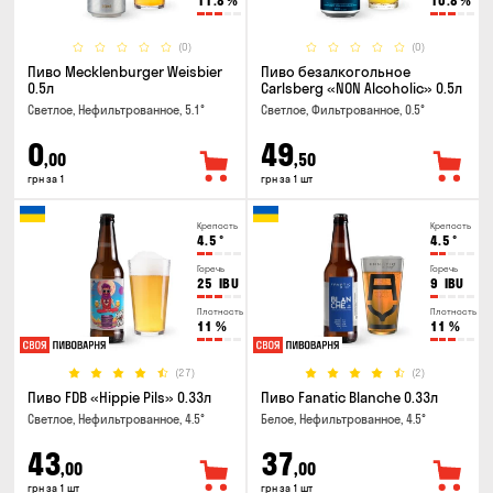
11.8
%
10.8
%
(0)
(0)
Пиво Mecklenburger Weisbier
Пиво безалкогольное
0.5л
Carlsberg «NON Alcoholic» 0.5л
Светлое, Нефильтрованное, 5.1°
Светлое, Фильтрованное, 0.5°
0
49
,00
,50
грн за 1
грн за 1 шт
Крепость
Крепость
4.5
°
4.5
°
Горечь
Горечь
25
IBU
9
IBU
Плотность
Плотность
11
%
11
%
(27)
(2)
Пиво FDB «Hippie Pils» 0.33л
Пиво Fanatic Blanche 0.33л
Светлое, Нефильтрованное, 4.5°
Белое, Нефильтрованное, 4.5°
43
37
,00
,00
грн за 1 шт
грн за 1 шт