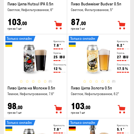
Пиво Ципа Hutsul IPA 0.5л
Пиво Budweiser Budvar 0.5л
Светлое, Нефильтрованное, 6°
Светлое, Фильтрованное, 5°
103
87
,00
,00
грн за 1 шт
грн за 1 шт
Только онлайн
Только онлайн
Крепость
Крепость
7.6
°
6.2
°
Горечь
Горечь
25
IBU
27
IBU
Плотность
Плотность
12
%
17.5
%
(0)
(0)
Пиво Ципа на Молоке 0.5л
Пиво Ципа Золота 0.5л
Темное, Нефильтрованное, 7.6°
Светлое, Нефильтрованное, 6.2°
98
103
,00
,00
грн за 1 шт
грн за 1 шт
Только онлайн
Только онлайн
Крепость
Крепость
7.9
°
5.1
°