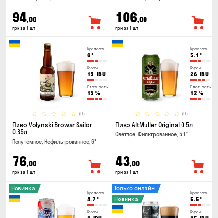
94
106
,00
,00
грн за 1 шт
грн за 1 шт
Крепость
Крепость
6
°
5.1
°
Горечь
Горечь
15
IBU
26
IBU
Плотность
Плотность
15
%
12
%
(0)
(0)
Пиво Volynski Browar Sailor
Пиво AltMuller Original 0.5л
0.35л
Светлое, Фильтрованное, 5.1°
Полутемное, Нефильтрованное, 6°
76
43
,00
,00
грн за 1 шт
грн за 1 шт
Новинка
Только онлайн
Крепость
Крепость
Новинка
4.7
°
5.5
°
Горечь
Горечь