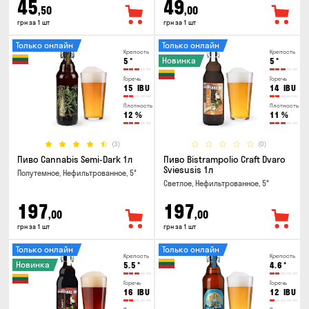
45
49
,50
,00
грн за 1 шт
грн за 1 шт
Только онлайн
Только онлайн
Крепость
Крепость
Новинка
5
°
5
°
Горечь
Горечь
15
IBU
14
IBU
Плотность
Плотность
12
%
11
%
(3)
(0)
Пиво Cannabis Semi-Dark 1л
Пиво Bistrampolio Craft Dvaro
Sviesusis 1л
Полутемное, Нефильтрованное, 5°
Светлое, Нефильтрованное, 5°
197
197
,00
,00
грн за 1 шт
грн за 1 шт
Только онлайн
Только онлайн
Крепость
Крепость
Новинка
5.5
°
4.6
°
Горечь
Горечь
16
IBU
12
IBU