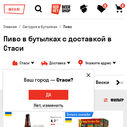
0
0
МЕНЮ
Главная
Сегодня в бутылках
Пиво
Пиво в бутылках с доставкой в
Стаси
Стаси
Доставка
Укажите адрес
Ваш город —
Стаси?
Все товары
Пиво
Сидр
Вино
Виски
Кокт
ДА
ПИВО
ФИЛЬТР
Нет, изменить
Только онлайн
Крепость
4.7
°