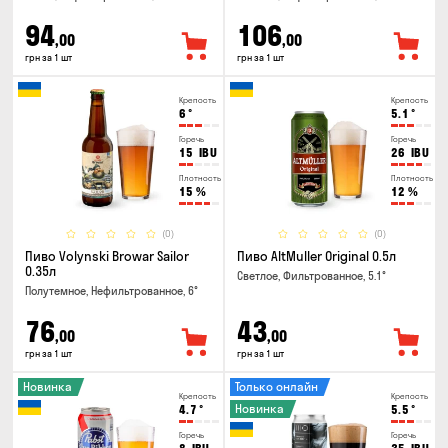
94
106
,00
,00
грн за 1 шт
грн за 1 шт
Крепость
Крепость
6
°
5.1
°
Горечь
Горечь
15
IBU
26
IBU
Плотность
Плотность
15
%
12
%
(0)
(0)
Пиво Volynski Browar Sailor
Пиво AltMuller Original 0.5л
0.35л
Светлое, Фильтрованное, 5.1°
Полутемное, Нефильтрованное, 6°
76
43
,00
,00
грн за 1 шт
грн за 1 шт
Новинка
Только онлайн
Крепость
Крепость
Новинка
4.7
°
5.5
°
Горечь
Горечь