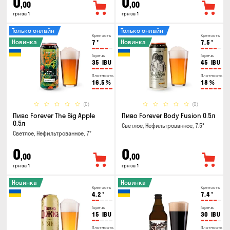
0
0
,00
,00
грн за 1
грн за 1
Только онлайн
Только онлайн
Крепость
Крепость
Новинка
Новинка
7
°
7.5
°
Горечь
Горечь
35
IBU
45
IBU
Плотность
Плотность
16.5
%
18
%
(0)
(0)
Пиво Forever The Big Apple
Пиво Forever Body Fusion 0.5л
0.5л
Светлое, Нефильтрованное, 7.5°
Светлое, Нефильтрованное, 7°
0
0
,00
,00
грн за 1
грн за 1
Новинка
Новинка
Крепость
Крепость
4.2
°
7.4
°
Горечь
Горечь
15
IBU
30
IBU
Плотность
Плотность