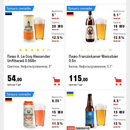
Только онлайн
Только онлайн
Крепость
Крепость
5
°
5.1
°
Горечь
Горечь
20
IBU
18
IBU
Плотность
Плотность
12.5
%
12.5
%
(1)
(0)
Пиво A. Le Coq Alexander
Пиво Franziskaner Weissbier
Unfiltered 0.568л
0.5л
Светлое, Нефильтрованное, 5°
Белое, Нефильтрованное, 5.1°
54
115
,00
,00
грн за 1 шт
грн за 1 шт
Только онлайн
Крепость
Крепость
0.25
°
4.5
°
Горечь
Горечь
15
IBU
13
IBU
Плотность
Плотность
11.5
%
12
%