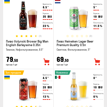
Крепость
Крепость
8.5
°
5
°
Горечь
Горечь
35
IBU
19
IBU
Плотность
Плотность
23
%
11.5
%
(3)
(0)
Пиво Volynski Browar Big Man
Пиво Heineken Lager Beer
English Barleywine 0.35л
Premium Quality 0.5л
Темное, Нефильтрованное, 8.5°
Светлое, Фильтрованное, 5°
79
69
,50
,50
грн за 1 шт
грн за 1 шт
Топ продаж
Новинка
Крепость
Крепость
4.5
°
0
°
Горечь
Горечь
20
IBU
10
IBU
Плотность
Плотность
13
%
6
%
(5)
(0)