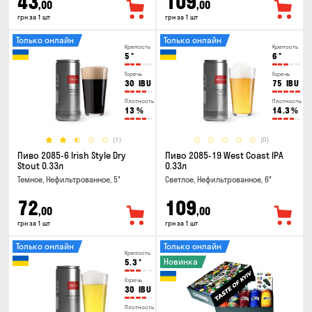
43
109
,00
,00
грн за 1 шт
грн за 1 шт
Только онлайн
Только онлайн
Крепость
Крепость
5
°
6
°
Горечь
Горечь
30
IBU
75
IBU
Плотность
Плотность
13
%
14.3
%
(1)
(0)
Пиво 2085-6 Irish Style Dry
Пиво 2085-19 West Coast IPA
Stout 0.33л
0.33л
Темное, Нефильтрованное, 5°
Светлое, Нефильтрованное, 6°
72
109
,00
,00
грн за 1 шт
грн за 1 шт
Только онлайн
Только онлайн
Крепость
Новинка
5.3
°
Горечь
30
IBU
Плотность