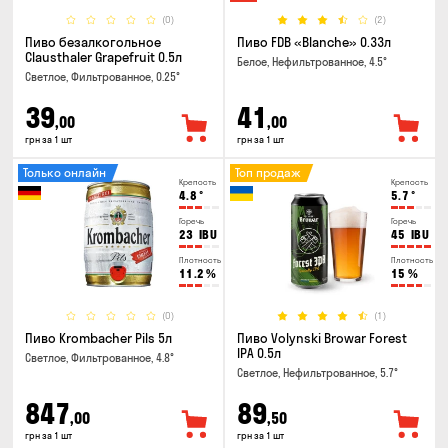
(0)
(2)
Пиво безалкогольное
Пиво FDB «Blanche» 0.33л
Clausthaler Grapefruit 0.5л
Белое, Нефильтрованное, 4.5°
Светлое, Фильтрованное, 0.25°
39
41
,00
,00
грн за 1 шт
грн за 1 шт
Только онлайн
Топ продаж
Крепость
Крепость
4.8
°
5.7
°
Горечь
Горечь
23
IBU
45
IBU
Плотность
Плотность
11.2
%
15
%
(0)
(1)
Пиво Krombacher Pils 5л
Пиво Volynski Browar Forest
IPA 0.5л
Светлое, Фильтрованное, 4.8°
Светлое, Нефильтрованное, 5.7°
847
89
,00
,50
грн за 1 шт
грн за 1 шт