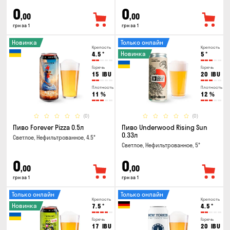
0
0
,00
,00
грн за 1
грн за 1
Новинка
Только онлайн
Крепость
Крепость
Новинка
4.5
°
5
°
Горечь
Горечь
15
IBU
20
IBU
Плотность
Плотность
11
%
12
%
(0)
(0)
Пиво Forever Pizza 0.5л
Пиво Underwood Rising Sun
0.33л
Светлое, Нефильтрованное, 4.5°
Светлое, Нефильтрованное, 5°
0
0
,00
,00
грн за 1
грн за 1
Только онлайн
Только онлайн
Крепость
Крепость
Новинка
7.5
°
4.5
°
Горечь
Горечь
17
IBU
20
IBU