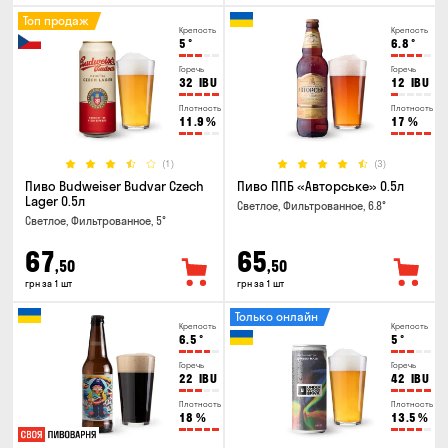
Топ продаж
Крепость
Крепость
5
°
6.8
°
Горечь
Горечь
32
IBU
12
IBU
Плотность
Плотность
11.9
%
17
%
(1)
(3)
Пиво Budweiser Budvar Czech
Пиво ППБ «Авторське» 0.5л
Lager 0.5л
Светлое, Фильтрованное, 6.8°
Светлое, Фильтрованное, 5°
67
65
,50
,50
грн за 1 шт
грн за 1 шт
Только онлайн
Крепость
Крепость
6.5
°
5
°
Горечь
Горечь
22
IBU
42
IBU
Плотность
Плотность
18
%
13.5
%