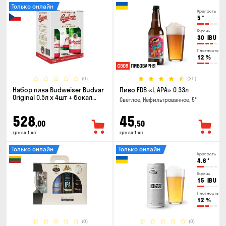
Только онлайн
Крепость
5
°
Горечь
30
IBU
Плотность
12
%
(0)
(30)
Набор пива Budweiser Budvar
Пиво FDB «L.APA» 0.33л
Original 0.5л х 4шт + бокал
Светлое, Нефильтрованное, 5°
0.33л
528
45
,00
,50
грн за 1 шт
грн за 1 шт
Только онлайн
Только онлайн
Крепость
4.6
°
Горечь
15
IBU
Плотность
12
%
(0)
(0)