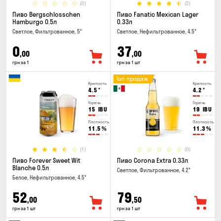
(0)
(2)
Пиво Bergschlosschen
Пиво Fanatic Mexican Lager
Hamburgo 0.5л
0.33л
Светлое, Фильтрованное, 5°
Светлое, Нефильтрованное, 4.5°
0
37
,00
,00
грн за 1
грн за 1 шт
Топ продаж
Крепость
Крепость
4.5
°
4.2
°
Горечь
Горечь
15
IBU
19
IBU
Плотность
Плотность
11.5
%
11.3
%
(1)
(0)
Пиво Forever Sweet Wit
Пиво Corona Extra 0.33л
Blanche 0.5л
Светлое, Фильтрованное, 4.2°
Белое, Нефильтрованное, 4.5°
52
79
,00
,50
грн за 1 шт
грн за 1 шт