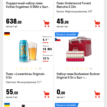
Подарочный набор пива
Пиво Underwood Forest
Volfas Engelman 0.568л x 6шт +
Blanche 0.33л
бокал 0.568л
Белое, Нефильтрованное, 4.6°
638
45
,00
,00
грн за 1 шт
грн за 1 шт
Только онлайн
Крепость
5.1
°
Горечь
19
IBU
Плотность
12
%
(0)
(0)
Пиво «Lowenbrau Original»
Набор пива Budweiser Budvar
0.5л
Original 0.5л x 8шт +
термосумка
Светлое, Фильтрованное, 5.1°
55
0
,50
,00
грн за 1 шт
грн за 1
Только онлайн