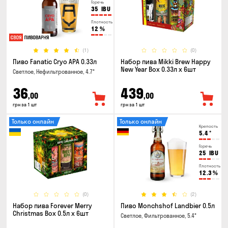
Горечь
35
IBU
Плотность
12
%
(1)
(0)
Пиво Fanatic Cryo APA 0.33л
Набор пива Mikki Brew Happy
New Year Box 0.33л x 6шт
Светлое, Нефильтрованное, 4.7°
36
439
,00
,00
грн за 1 шт
грн за 1 шт
Только онлайн
Только онлайн
Крепость
5.4
°
Горечь
25
IBU
Плотность
12.3
%
(0)
(2)
Набор пива Forever Merry
Пиво Monchshof Landbier 0.5л
Christmas Box 0.5л x 6шт
Светлое, Фильтрованное, 5.4°