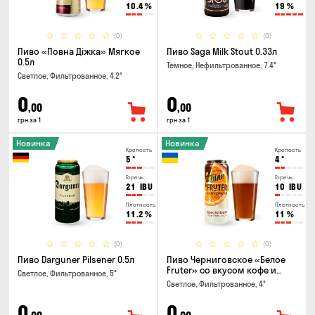
10.4
%
19
%
(0)
(0)
Пиво «Повна Діжка» Мягкое
Пиво Saga Milk Stout 0.33л
0.5л
Темное, Нефильтрованное, 7.4°
Светлое, Фильтрованное, 4.2°
0
0
,00
,00
грн за 1
грн за 1
Новинка
Новинка
Крепость
Крепость
5
°
4
°
Горечь
Горечь
21
IBU
10
IBU
Плотность
Плотность
11.2
%
11
%
(0)
(0)
Пиво Darguner Pilsener 0.5л
Пиво Черниговское «Белое
Fruter» со вкусом кофе и
Светлое, Фильтрованное, 5°
апельсина 0.5 л
Светлое, Фильтрованное, 4°
0
0