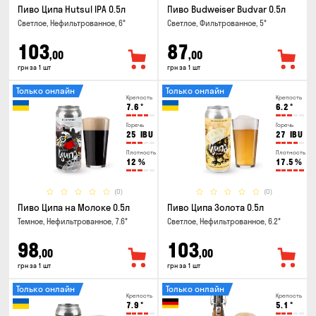
Пиво Ципа Hutsul IPA 0.5л
Пиво Budweiser Budvar 0.5л
Светлое, Нефильтрованное, 6°
Светлое, Фильтрованное, 5°
103
87
,00
,00
грн за 1 шт
грн за 1 шт
Только онлайн
Только онлайн
Крепость
Крепость
7.6
°
6.2
°
Горечь
Горечь
25
IBU
27
IBU
Плотность
Плотность
12
%
17.5
%
(0)
(0)
Пиво Ципа на Молоке 0.5л
Пиво Ципа Золота 0.5л
Темное, Нефильтрованное, 7.6°
Светлое, Нефильтрованное, 6.2°
98
103
,00
,00
грн за 1 шт
грн за 1 шт
Только онлайн
Только онлайн
Крепость
Крепость
7.9
°
5.1
°