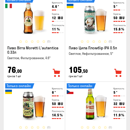
Крепость
Крепость
4.6
°
5
°
Горечь
Горечь
12
IBU
50
IBU
Плотность
Плотность
11
%
15.6
%
(0)
(0)
Пиво Birra Moretti L'autentica
Пиво Ципа Пломбір IPA 0.5л
0.33л
Светлое, Нефильтрованное, 5°
Светлое, Фильтрованное, 4.6°
76
105
,00
,50
грн за 1 шт
грн за 1 шт
Только онлайн
Только онлайн
Крепость
Крепость
6
°
5
°
Горечь
Горечь
50
IBU
32
IBU
Плотность
Плотность
14.5
%
11.9
%
(0)
(0)