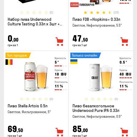
(0)
(28)
Набор пива Underwood
Пиво FDB «Hopkins» 0.33л
Culture Tasting 0.33л x 3шт +
Светлое, Нефильтрованное, 5.5°
бокал
0
47
,00
,50
грн за 1
грн за 1 шт
Топ продаж
Только онлайн
Крепость
Крепость
5
°
0.5
°
Горечь
Горечь
18
IBU
40
IBU
Плотность
Плотность
11
%
11
%
(0)
(0)
Пиво Stella Artois 0.5л
Пиво безалкогольное
Underwood Pure IPA 0.33л
Светлое, Фильтрованное, 5°
Светлое, Нефильтрованное, 0.5°
69
85
,50
,00
грн за 1 шт
грн за 1 шт