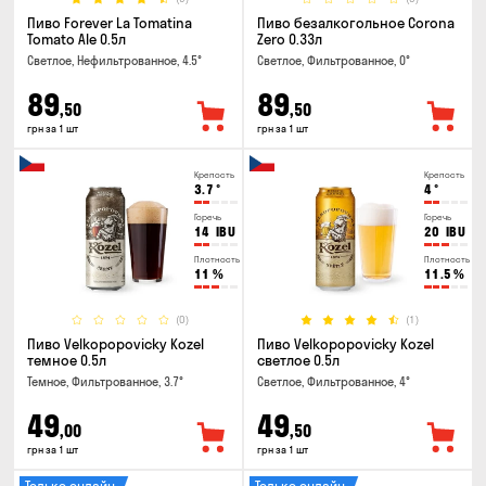
Пиво Forever La Tomatina
Пиво безалкогольное Corona
Tomato Ale 0.5л
Zero 0.33л
Светлое, Нефильтрованное, 4.5°
Светлое, Фильтрованное, 0°
89
89
,50
,50
грн за 1 шт
грн за 1 шт
Крепость
Крепость
3.7
°
4
°
Горечь
Горечь
14
IBU
20
IBU
Плотность
Плотность
11
%
11.5
%
(0)
(1)
Пиво Velkopopovicky Kozel
Пиво Velkopopovicky Kozel
темное 0.5л
светлое 0.5л
Темное, Фильтрованное, 3.7°
Светлое, Фильтрованное, 4°
49
49
,00
,50
грн за 1 шт
грн за 1 шт
Только онлайн
Только онлайн