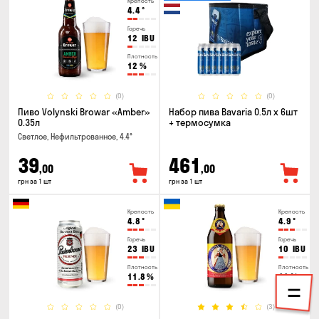
Крепость
4.4
°
Горечь
12
IBU
Плотность
12
%
(0)
(0)
Пиво Volynski Browar «Amber»
Набор пива Bavaria 0.5л х 6шт
0.35л
+ термосумка
Светлое, Нефильтрованное, 4.4°
39
461
,00
,00
грн за 1 шт
грн за 1 шт
Крепость
Крепость
4.8
°
4.9
°
Горечь
Горечь
23
IBU
10
IBU
Плотность
Плотность
11.8
%
11
%
(0)
(3)