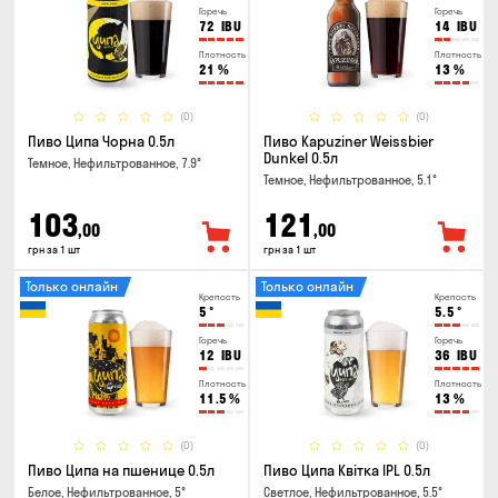
Горечь
Горечь
72
IBU
14
IBU
Плотность
Плотность
21
%
13
%
(0)
(0)
Пиво Ципа Чорна 0.5л
Пиво Kapuziner Weissbier
Dunkel 0.5л
Темное, Нефильтрованное, 7.9°
Темное, Нефильтрованное, 5.1°
103
121
,00
,00
грн за 1 шт
грн за 1 шт
Только онлайн
Только онлайн
Крепость
Крепость
5
°
5.5
°
Горечь
Горечь
12
IBU
36
IBU
Плотность
Плотность
11.5
%
13
%
(0)
(0)
Пиво Ципа на пшенице 0.5л
Пиво Ципа Квітка IPL 0.5л
Белое, Нефильтрованное, 5°
Светлое, Нефильтрованное, 5.5°