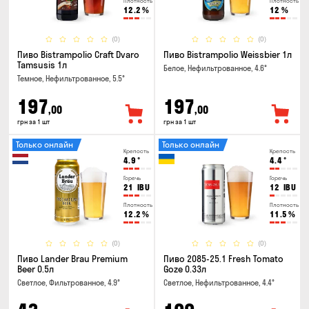
Плотность
Плотность
12.2
%
12
%
(0)
(0)
Пиво Bistrampolio Craft Dvaro
Пиво Bistrampolio Weissbier 1л
Tamsusis 1л
Белое, Нефильтрованное, 4.6°
Темное, Нефильтрованное, 5.5°
197
197
,00
,00
грн за 1 шт
грн за 1 шт
Только онлайн
Только онлайн
Крепость
Крепость
4.9
°
4.4
°
Горечь
Горечь
21
IBU
12
IBU
Плотность
Плотность
12.2
%
11.5
%
(0)
(0)
Пиво Lander Brau Premium
Пиво 2085-25.1 Fresh Tomato
Beer 0.5л
Goze 0.33л
Светлое, Фильтрованное, 4.9°
Светлое, Нефильтрованное, 4.4°