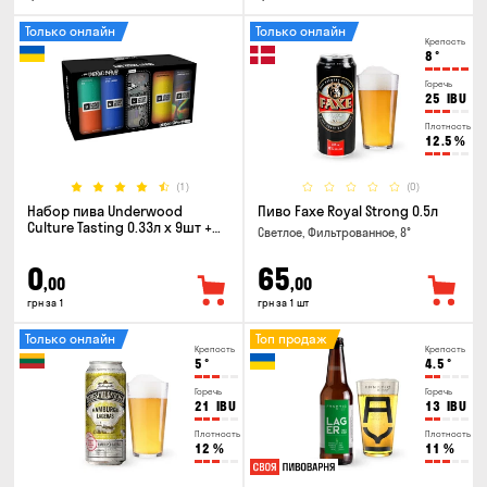
Только онлайн
Только онлайн
Крепость
8
°
Горечь
25
IBU
Плотность
12.5
%
(1)
(0)
Набор пива Underwood
Пиво Faxe Royal Strong 0.5л
Culture Tasting 0.33л x 9шт +
Светлое, Фильтрованное, 8°
бокал
0
65
,00
,00
грн за 1
грн за 1 шт
Только онлайн
Топ продаж
Крепость
Крепость
5
°
4.5
°
Горечь
Горечь
21
IBU
13
IBU
Плотность
Плотность
12
%
11
%