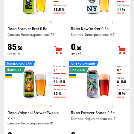
Плотность
Плотность
16.8
%
11
%
(0)
(0)
Пиво Forever Brat 0.5л
Пиво New Yorker 0.5л
Светлое, Нефильтрованное, 7.5°
Светлое, Фильтрованное, 4.5°
85
0
,50
,00
грн за 1 шт
грн за 1
Только онлайн
Только онлайн
Крепость
Крепость
Новинка
Новинка
8
°
4
°
Горечь
Горечь
60
IBU
8
IBU
Плотность
Плотность
20
%
10
%
(0)
(0)
Пиво Volynski Browar Twelve
Пиво Forever Bones 0.5л
0.5л
Светлое, Нефильтрованное, 4°
Светлое, Нефильтрованное, 8°