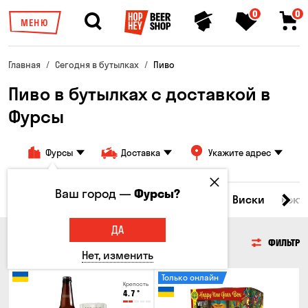
0
0
МЕНЮ
Главная
Сегодня в бутылках
Пиво
Пиво в бутылках с доставкой в
Фурсы
Фурсы
Доставка
Укажите адрес
Ваш город —
Фурсы?
Все товары
Пиво
Сидр
Вино
Виски
Кокт
ДА
ПИВО
ФИЛЬТР
Нет, изменить
Только онлайн
Крепость
4.7
°