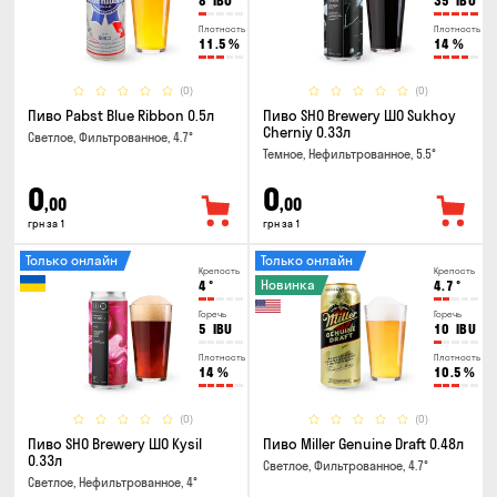
8
IBU
35
IBU
Плотность
Плотность
11.5
%
14
%
(0)
(0)
Пиво Pabst Blue Ribbon 0.5л
Пиво SHO Brewery ШО Sukhoy
Cherniy 0.33л
Светлое, Фильтрованное, 4.7°
Темное, Нефильтрованное, 5.5°
0
0
,00
,00
грн за 1
грн за 1
Только онлайн
Только онлайн
Крепость
Крепость
Новинка
4
°
4.7
°
Горечь
Горечь
5
IBU
10
IBU
Плотность
Плотность
14
%
10.5
%
(0)
(0)
Пиво SHO Brewery ШО Kysil
Пиво Miller Genuine Draft 0.48л
0.33л
Светлое, Фильтрованное, 4.7°
Светлое, Нефильтрованное, 4°