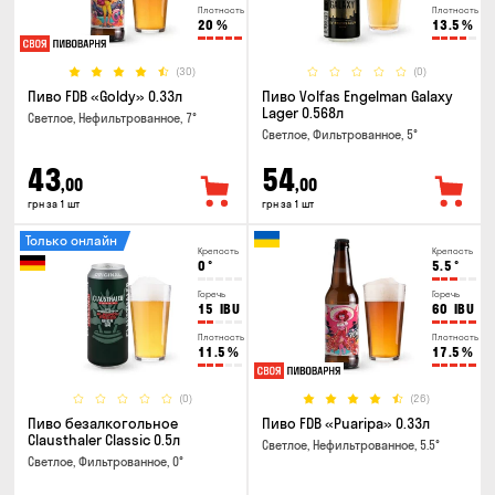
Плотность
Плотность
20
%
13.5
%
(30)
(0)
Пиво FDB «Goldy» 0.33л
Пиво Volfas Engelman Galaxy
Lager 0.568л
Светлое, Нефильтрованное, 7°
Светлое, Фильтрованное, 5°
43
54
,00
,00
грн за 1 шт
грн за 1 шт
Только онлайн
Крепость
Крепость
0
°
5.5
°
Горечь
Горечь
15
IBU
60
IBU
Плотность
Плотность
11.5
%
17.5
%
(0)
(26)
Пиво безалкогольное
Пиво FDB «Puaripa» 0.33л
Clausthaler Classic 0.5л
Светлое, Нефильтрованное, 5.5°
Светлое, Фильтрованное, 0°