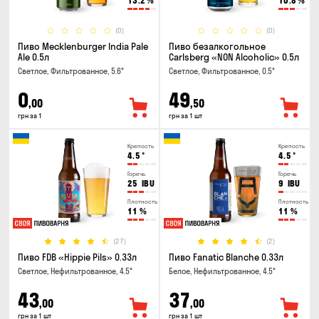
13.2
%
10.8
%
(0)
(0)
Пиво Mecklenburger India Pale
Пиво безалкогольное
Ale 0.5л
Carlsberg «NON Alcoholic» 0.5л
Светлое, Фильтрованное, 5.6°
Светлое, Фильтрованное, 0.5°
0
49
,00
,50
грн за 1
грн за 1 шт
Крепость
Крепость
4.5
°
4.5
°
Горечь
Горечь
25
IBU
9
IBU
Плотность
Плотность
11
%
11
%
(27)
(2)
Пиво FDB «Hippie Pils» 0.33л
Пиво Fanatic Blanche 0.33л
Светлое, Нефильтрованное, 4.5°
Белое, Нефильтрованное, 4.5°
43
37
,00
,00
грн за 1 шт
грн за 1 шт