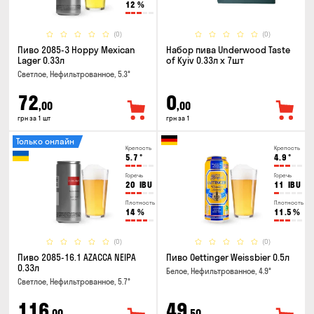
12
%
(0)
(0)
Пиво 2085-3 Hoppy Mexican
Набор пива Underwood Taste
Lager 0.33л
of Kyiv 0.33л x 7шт
Светлое, Нефильтрованное, 5.3°
72
0
,00
,00
грн за 1 шт
грн за 1
Только онлайн
Крепость
Крепость
5.7
°
4.9
°
Горечь
Горечь
20
IBU
11
IBU
Плотность
Плотность
14
%
11.5
%
(0)
(0)
Пиво 2085-16.1 AZACCA NEIPA
Пиво Oettinger Weissbier 0.5л
0.33л
Белое, Нефильтрованное, 4.9°
Светлое, Нефильтрованное, 5.7°
116
49
,00
,50