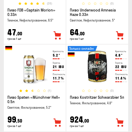
(26)
(0)
Пиво FDB «Captain Morion»
Пиво Underwood Amnesia
0.33л
Haze 0.33л
Темное, Нефильтрованное, 6.5°
Светлое, Нефильтрованное, 5°
47
64
,00
,00
грн за 1 шт
грн за 1 шт
Только онлайн
Крепость
Крепость
5.2
°
4.8
°
Горечь
Горечь
21
IBU
22
IBU
Плотность
Плотность
11.7
%
11.4
%
(1)
(0)
Пиво Spaten «Münchner Hell»
Пиво Kostritzer Schwarzbier 5л
0.5л
Темное, Фильтрованное, 4.8°
Светлое, Фильтрованное, 5.2°
99
924
,50
,00
грн за 1 шт
грн за 1 шт