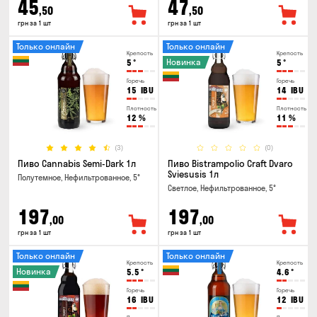
45
47
,50
,50
грн за 1 шт
грн за 1 шт
Только онлайн
Только онлайн
Крепость
Крепость
Новинка
5
°
5
°
Горечь
Горечь
15
IBU
14
IBU
Плотность
Плотность
12
%
11
%
(3)
(0)
Пиво Cannabis Semi-Dark 1л
Пиво Bistrampolio Craft Dvaro
Sviesusis 1л
Полутемное, Нефильтрованное, 5°
Светлое, Нефильтрованное, 5°
197
197
,00
,00
грн за 1 шт
грн за 1 шт
Только онлайн
Только онлайн
Крепость
Крепость
Новинка
5.5
°
4.6
°
Горечь
Горечь
16
IBU
12
IBU