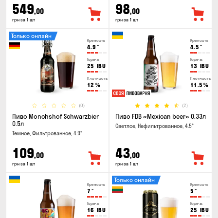
549
98
,00
,00
грн за 1 шт
грн за 1 шт
Только онлайн
Крепость
Крепость
4.9
°
4.5
°
Горечь
Горечь
25
IBU
13
IBU
Плотность
Плотность
12
%
11.5
%
(0)
(2)
Пиво Monchshof Schwarzbier
Пиво FDB «Mexican beer» 0.33л
0.5л
Светлое, Нефильтрованное, 4.5°
Темное, Фильтрованное, 4.9°
109
43
,00
,00
грн за 1 шт
грн за 1 шт
Только онлайн
Крепость
Крепость
7
°
5
°
Горечь
Горечь
16
IBU
25
IBU