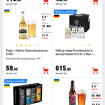
грн за 1 шт
грн за 1 шт
Только онлайн
Крепость
4.5
°
Горечь
10
IBU
Плотность
11
%
(1)
(0)
Пиво «Чайка Чорноморська»
Набор пива Krombacher в
0.45л
ассортименте 0.5л х 6шт +
термосумка
Светлое, Фильтрованное, 4.5°
59
615
,50
,00
грн за 1 шт
грн за 1 шт
Только онлайн
Крепость
5.5
°
Горечь
42
IBU
Плотность
14.5
%