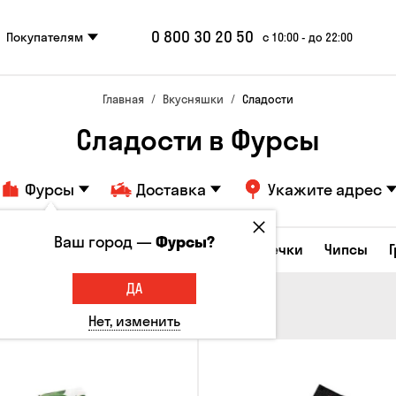
0 800 30 20 50
Покупателям
с 10:00 - до 22:00
Главная
Вкусняшки
Сладости
Сладости в Фурсы
Фурсы
Доставка
Укажите адрес
Ваш город —
Фурсы?
е закуски
Орешки
Кукуруза
Семечки
Чипсы
ДА
Нет, изменить