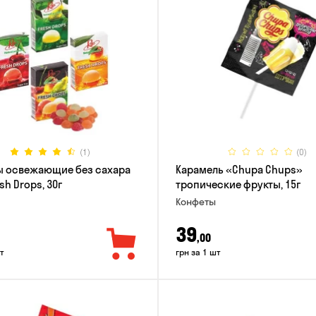
(1)
(0)
ы освежающие без сахара
Карамель «Chupa Chups»
sh Drops, 30г
тропические фрукты, 15г
Конфеты
39
,00
т
грн за 1 шт