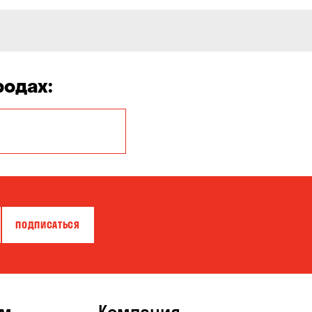
родах:
Белая Церковь
Бровары
Власовка
ПОДПИСАТЬСЯ
Гатное
Горишние Плавни
Зазимье
ям
Компания