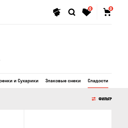
0
0
Гренки и Сухарики
Злаковые снеки
Сладости
ФИЛЬТР