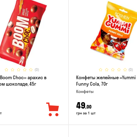
(0)
(0)
Boom Choc» арахис в
Конфеты желейные «Yummi
м шоколаде, 45г
Funny Cola, 70г
Конфеты
49
,00
т
грн за 1 шт