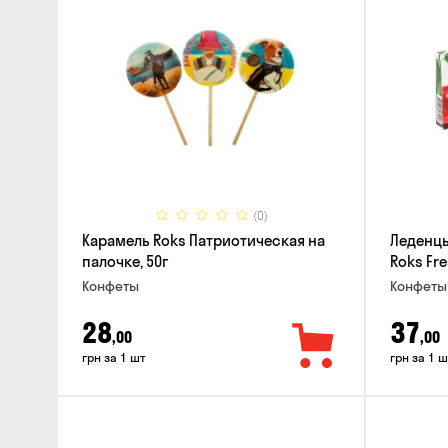
(0)
Карамель Roks Патриотическая на
Леденц
палочке, 50г
Roks Fre
Конфеты
Конфеты
28
37
,00
,00
грн за 1 шт
грн за 1 ш