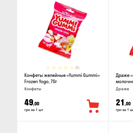
(0)
Конфеты желейные «Yummi Gummi»
Драже «
Frozen Yogo, 70г
молочно
Конфеты
Драже
49
21
,00
,00
грн за 1 шт
грн за 1 ш