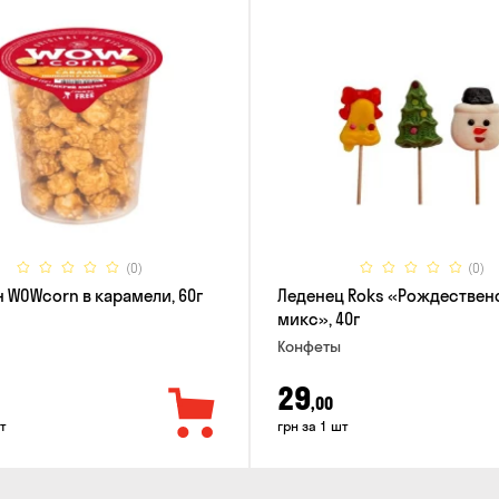
(0)
(0)
 WOWcorn в карамели, 60г
Леденец Roks «Рождествен
микс», 40г
Конфеты
29
,00
т
грн за 1 шт