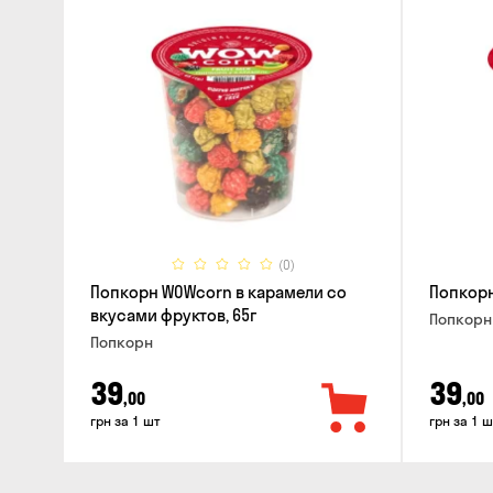
(0)
Попкорн WOWcorn в карамели со
Попкорн
вкусами фруктов, 65г
Попкорн
Попкорн
39
39
,00
,00
грн за 1 шт
грн за 1 ш