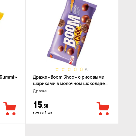
(0)
 Gummi»
Драже «Boom Choc» с рисовыми
шариками в молочном шоколаде,
30г
Драже
15
,50
грн за 1 шт