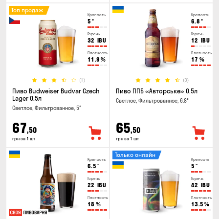
Топ продаж
Крепость
Крепость
5
°
6.8
°
Горечь
Горечь
32
IBU
12
IBU
Плотность
Плотность
11.9
%
17
%
(1)
(3)
Пиво Budweiser Budvar Czech
Пиво ППБ «Авторське» 0.5л
Lager 0.5л
Светлое, Фильтрованное, 6.8°
Светлое, Фильтрованное, 5°
67
65
,50
,50
грн за 1 шт
грн за 1 шт
Только онлайн
Крепость
Крепость
6.5
°
5
°
Горечь
Горечь
22
IBU
42
IBU
Плотность
Плотность
18
%
13.5
%