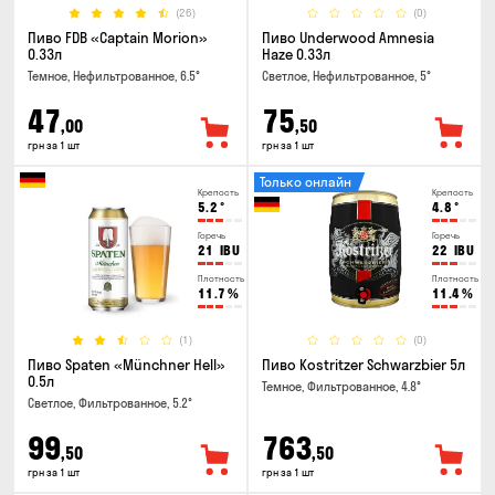
(26)
(0)
Пиво FDB «Captain Morion»
Пиво Underwood Amnesia
0.33л
Haze 0.33л
Темное, Нефильтрованное, 6.5°
Светлое, Нефильтрованное, 5°
47
75
,00
,50
грн за 1 шт
грн за 1 шт
Только онлайн
Крепость
Крепость
5.2
°
4.8
°
Горечь
Горечь
21
IBU
22
IBU
Плотность
Плотность
11.7
%
11.4
%
(1)
(0)
Пиво Spaten «Münchner Hell»
Пиво Kostritzer Schwarzbier 5л
0.5л
Темное, Фильтрованное, 4.8°
Светлое, Фильтрованное, 5.2°
99
763
,50
,50
грн за 1 шт
грн за 1 шт