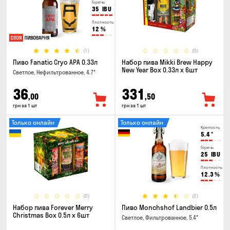
Горечь
35
IBU
Плотность
12
%
(1)
(0)
Пиво Fanatic Cryo APA 0.33л
Набор пива Mikki Brew Happy
New Year Box 0.33л x 6шт
Светлое, Нефильтрованное, 4.7°
36
331
,00
,50
грн за 1 шт
грн за 1 шт
Только онлайн
Только онлайн
Крепость
5.4
°
Горечь
25
IBU
Плотность
12.3
%
(0)
(2)
Набор пива Forever Merry
Пиво Monchshof Landbier 0.5л
Christmas Box 0.5л x 6шт
Светлое, Фильтрованное, 5.4°