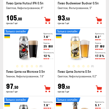
Пиво Ципа Hutsul IPA 0.5л
Пиво Budweiser Budvar 0.5л
Светлое, Нефильтрованное, 6°
Светлое, Фильтрованное, 5°
105
93
,00
,50
грн за 1 шт
грн за 1 шт
Только онлайн
Только онлайн
Крепость
Крепость
7.6
°
6.2
°
Горечь
Горечь
25
IBU
27
IBU
Плотность
Плотность
12
%
17.5
%
(0)
(0)
Пиво Ципа на Молоке 0.5л
Пиво Ципа Золота 0.5л
Темное, Нефильтрованное, 7.6°
Светлое, Нефильтрованное, 6.2°
97
99
,50
,50
грн за 1 шт
грн за 1 шт
Только онлайн
Только онлайн
Крепость
Крепость
7.9
°
5.1
°