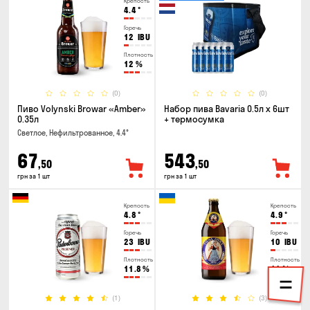
Крепость
4.4
°
Горечь
12
IBU
Плотность
12
%
(0)
(0)
Пиво Volynski Browar «Amber»
Набор пива Bavaria 0.5л х 6шт
0.35л
+ термосумка
Светлое, Нефильтрованное, 4.4°
67
543
,50
,50
грн за 1 шт
грн за 1 шт
Крепость
Крепость
4.8
°
4.9
°
Горечь
Горечь
23
IBU
10
IBU
Плотность
Плотность
11.8
%
11
%
(1)
(3)