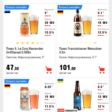
Только онлайн
Только онлайн
Крепость
Крепость
5
°
5.1
°
Горечь
Горечь
20
IBU
18
IBU
Плотность
Плотность
12.5
%
12.5
%
(1)
(0)
Пиво A. Le Coq Alexander
Пиво Franziskaner Weissbier
Unfiltered 0.568л
0.5л
Светлое, Нефильтрованное, 5°
Белое, Нефильтрованное, 5.1°
47
101
,50
,00
грн за 1 шт
грн за 1 шт
Только онлайн
Крепость
Крепость
0.25
°
4.5
°
Горечь
Горечь
15
IBU
13
IBU
Плотность
Плотность
11.5
%
12
%