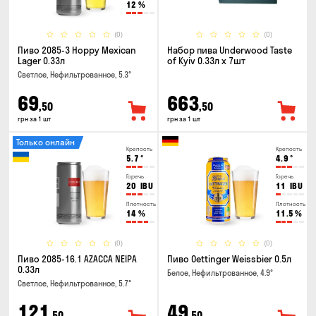
12
%
(0)
(0)
Пиво 2085-3 Hoppy Mexican
Набор пива Underwood Taste
Lager 0.33л
of Kyiv 0.33л x 7шт
Светлое, Нефильтрованное, 5.3°
69
663
,50
,50
грн за 1 шт
грн за 1 шт
Только онлайн
Крепость
Крепость
5.7
°
4.9
°
Горечь
Горечь
20
IBU
11
IBU
Плотность
Плотность
14
%
11.5
%
(0)
(0)
Пиво 2085-16.1 AZACCA NEIPA
Пиво Oettinger Weissbier 0.5л
0.33л
Белое, Нефильтрованное, 4.9°
Светлое, Нефильтрованное, 5.7°
121
49
,50
,50