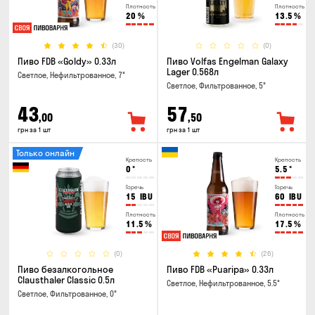
Плотность
Плотность
20
%
13.5
%
(30)
(0)
Пиво FDB «Goldy» 0.33л
Пиво Volfas Engelman Galaxy
Lager 0.568л
Светлое, Нефильтрованное, 7°
Светлое, Фильтрованное, 5°
43
57
,00
,50
грн за 1 шт
грн за 1 шт
Только онлайн
Крепость
Крепость
0
°
5.5
°
Горечь
Горечь
15
IBU
60
IBU
Плотность
Плотность
11.5
%
17.5
%
(0)
(26)
Пиво безалкогольное
Пиво FDB «Puaripa» 0.33л
Clausthaler Classic 0.5л
Светлое, Нефильтрованное, 5.5°
Светлое, Фильтрованное, 0°