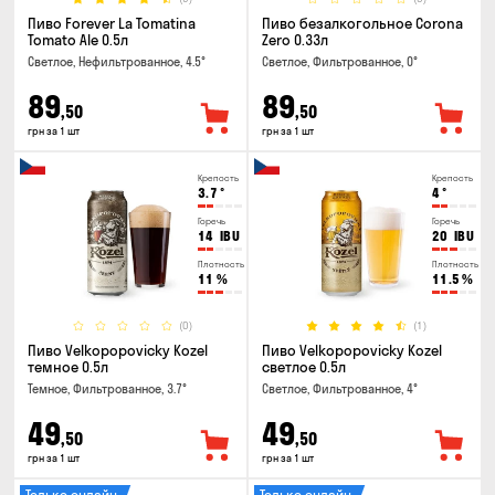
Пиво Forever La Tomatina
Пиво безалкогольное Corona
Tomato Ale 0.5л
Zero 0.33л
Светлое, Нефильтрованное, 4.5°
Светлое, Фильтрованное, 0°
89
89
,50
,50
грн за 1 шт
грн за 1 шт
Крепость
Крепость
3.7
°
4
°
Горечь
Горечь
14
IBU
20
IBU
Плотность
Плотность
11
%
11.5
%
(0)
(1)
Пиво Velkopopovicky Kozel
Пиво Velkopopovicky Kozel
темное 0.5л
светлое 0.5л
Темное, Фильтрованное, 3.7°
Светлое, Фильтрованное, 4°
49
49
,50
,50
грн за 1 шт
грн за 1 шт
Только онлайн
Только онлайн