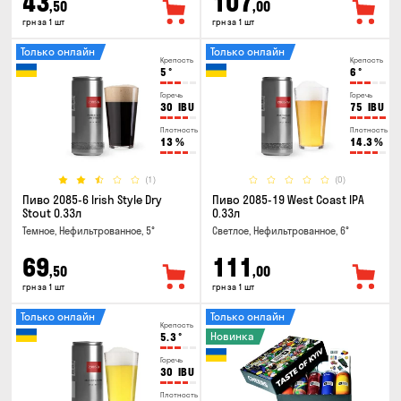
43
107
,50
,00
грн за 1 шт
грн за 1 шт
Только онлайн
Только онлайн
Крепость
Крепость
5
°
6
°
Горечь
Горечь
30
IBU
75
IBU
Плотность
Плотность
13
%
14.3
%
(1)
(0)
Пиво 2085-6 Irish Style Dry
Пиво 2085-19 West Coast IPA
Stout 0.33л
0.33л
Темное, Нефильтрованное, 5°
Светлое, Нефильтрованное, 6°
69
111
,50
,00
грн за 1 шт
грн за 1 шт
Только онлайн
Только онлайн
Крепость
Новинка
5.3
°
Горечь
30
IBU
Плотность