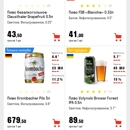
(0)
(2)
Пиво безалкогольное
Пиво FDB «Blanche» 0.33л
Clausthaler Grapefruit 0.5л
Белое, Нефильтрованное, 4.5°
Светлое, Фильтрованное, 0.25°
43
41
,50
,00
грн за 1 шт
грн за 1 шт
Только онлайн
Топ продаж
Крепость
Крепость
4.8
°
5.7
°
Горечь
Горечь
23
IBU
45
IBU
Плотность
Плотность
11.2
%
15
%
(0)
(1)
Пиво Krombacher Pils 5л
Пиво Volynski Browar Forest
IPA 0.5л
Светлое, Фильтрованное, 4.8°
Светлое, Нефильтрованное, 5.7°
679
89
,50
,50
грн за 1 шт
грн за 1 шт