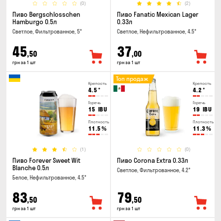
(0)
(2)
Пиво Bergschlosschen
Пиво Fanatic Mexican Lager
Hamburgo 0.5л
0.33л
Светлое, Фильтрованное, 5°
Светлое, Нефильтрованное, 4.5°
45
37
,50
,00
грн за 1 шт
грн за 1 шт
Топ продаж
Крепость
Крепость
4.5
°
4.2
°
Горечь
Горечь
15
IBU
19
IBU
Плотность
Плотность
11.5
%
11.3
%
(1)
(0)
Пиво Forever Sweet Wit
Пиво Corona Extra 0.33л
Blanche 0.5л
Светлое, Фильтрованное, 4.2°
Белое, Нефильтрованное, 4.5°
83
79
,50
,50
грн за 1 шт
грн за 1 шт