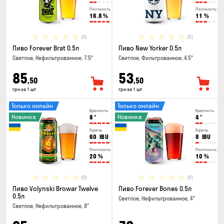
Плотность
Плотность
16.8
%
11
%
(0)
(0)
Пиво Forever Brat 0.5л
Пиво New Yorker 0.5л
Светлое, Нефильтрованное, 7.5°
Светлое, Фильтрованное, 4.5°
85
53
,50
,50
грн за 1 шт
грн за 1 шт
Только онлайн
Только онлайн
Крепость
Крепость
Новинка
Новинка
8
°
4
°
Горечь
Горечь
60
IBU
8
IBU
Плотность
Плотность
20
%
10
%
(0)
(0)
Пиво Volynski Browar Twelve
Пиво Forever Bones 0.5л
0.5л
Светлое, Нефильтрованное, 4°
Светлое, Нефильтрованное, 8°