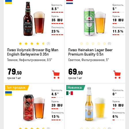
Крепость
Крепость
8.5
°
5
°
Горечь
Горечь
35
IBU
19
IBU
Плотность
Плотность
23
%
11.5
%
(3)
(0)
Пиво Volynski Browar Big Man
Пиво Heineken Lager Beer
English Barleywine 0.35л
Premium Quality 0.5л
Темное, Нефильтрованное, 8.5°
Светлое, Фильтрованное, 5°
79
69
,50
,50
грн за 1 шт
грн за 1 шт
Топ продаж
Новинка
Крепость
Крепость
4.5
°
0
°
Горечь
Горечь
20
IBU
10
IBU
Плотность
Плотность
13
%
6
%
(5)
(0)