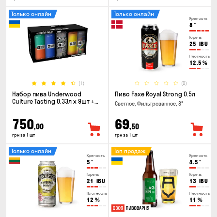
Только онлайн
Только онлайн
Крепость
8
°
Горечь
25
IBU
Плотность
12.5
%
(1)
(0)
Набор пива Underwood
Пиво Faxe Royal Strong 0.5л
Culture Tasting 0.33л x 9шт +
Светлое, Фильтрованное, 8°
бокал
750
69
,00
,50
грн за 1 шт
грн за 1 шт
Только онлайн
Топ продаж
Крепость
Крепость
5
°
4.5
°
Горечь
Горечь
21
IBU
13
IBU
Плотность
Плотность
12
%
11
%