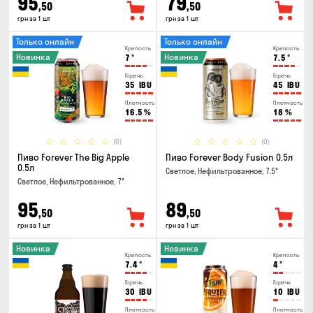
95
79
,50
,50
грн за 1 шт
грн за 1 шт
Только онлайн
Только онлайн
Крепость
Крепость
Новинка
Новинка
7
°
7.5
°
Горечь
Горечь
35
IBU
45
IBU
Плотность
Плотность
16.5
%
18
%
(0)
(0)
Пиво Forever The Big Apple
Пиво Forever Body Fusion 0.5л
0.5л
Светлое, Нефильтрованное, 7.5°
Светлое, Нефильтрованное, 7°
95
89
,50
,50
грн за 1 шт
грн за 1 шт
Новинка
Новинка
Крепость
Крепость
7.4
°
4
°
Горечь
Горечь
30
IBU
10
IBU
Плотность
Плотность