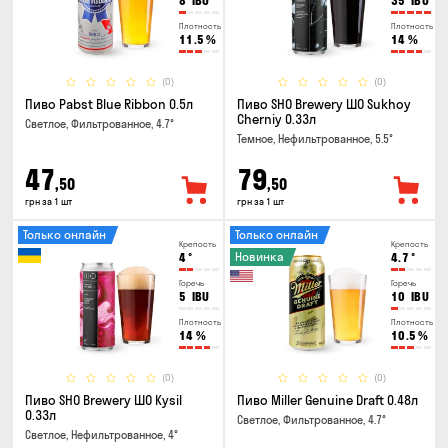
8
IBU
35
IBU
Плотность
Плотность
11.5
%
14
%
(0)
(0)
Пиво Pabst Blue Ribbon 0.5л
Пиво SHO Brewery ШО Sukhoy
Cherniy 0.33л
Светлое, Фильтрованное, 4.7°
Темное, Нефильтрованное, 5.5°
47
79
,50
,50
грн за 1 шт
грн за 1 шт
Только онлайн
Только онлайн
Крепость
Крепость
Новинка
4
°
4.7
°
Горечь
Горечь
5
IBU
10
IBU
Плотность
Плотность
14
%
10.5
%
(0)
(0)
Пиво SHO Brewery ШО Kysil
Пиво Miller Genuine Draft 0.48л
0.33л
Светлое, Фильтрованное, 4.7°
Светлое, Нефильтрованное, 4°