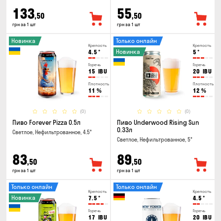
133
55
,50
,50
грн за 1 шт
грн за 1 шт
Новинка
Только онлайн
Крепость
Крепость
Новинка
4.5
°
5
°
Горечь
Горечь
15
IBU
20
IBU
Плотность
Плотность
11
%
12
%
(0)
(0)
Пиво Forever Pizza 0.5л
Пиво Underwood Rising Sun
0.33л
Светлое, Нефильтрованное, 4.5°
Светлое, Нефильтрованное, 5°
83
89
,50
,50
грн за 1 шт
грн за 1 шт
Только онлайн
Только онлайн
Крепость
Крепость
Новинка
7.5
°
4.5
°
Горечь
Горечь
17
IBU
20
IBU