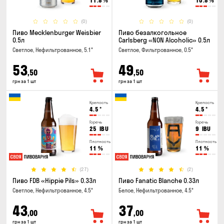
11.8
%
10.8
%
(0)
(0)
Пиво Mecklenburger Weisbier
Пиво безалкогольное
0.5л
Carlsberg «NON Alcoholic» 0.5л
Светлое, Нефильтрованное, 5.1°
Светлое, Фильтрованное, 0.5°
53
49
,50
,50
грн за 1 шт
грн за 1 шт
Крепость
Крепость
4.5
°
4.5
°
Горечь
Горечь
25
IBU
9
IBU
Плотность
Плотность
11
%
11
%
(27)
(2)
Пиво FDB «Hippie Pils» 0.33л
Пиво Fanatic Blanche 0.33л
Светлое, Нефильтрованное, 4.5°
Белое, Нефильтрованное, 4.5°
43
37
,00
,00
грн за 1 шт
грн за 1 шт