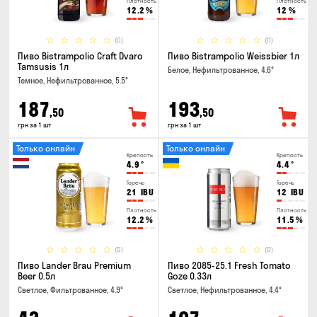
Плотность
Плотность
12.2
%
12
%
(0)
(0)
Пиво Bistrampolio Craft Dvaro
Пиво Bistrampolio Weissbier 1л
Tamsusis 1л
Белое, Нефильтрованное, 4.6°
Темное, Нефильтрованное, 5.5°
187
193
,50
,50
грн за 1 шт
грн за 1 шт
Только онлайн
Только онлайн
Крепость
Крепость
4.9
°
4.4
°
Горечь
Горечь
21
IBU
12
IBU
Плотность
Плотность
12.2
%
11.5
%
(0)
(0)
Пиво Lander Brau Premium
Пиво 2085-25.1 Fresh Tomato
Beer 0.5л
Goze 0.33л
Светлое, Фильтрованное, 4.9°
Светлое, Нефильтрованное, 4.4°