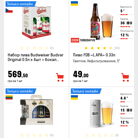
Только онлайн
Крепость
5
°
Горечь
30
IBU
Плотность
12
%
(0)
(30)
Набор пива Budweiser Budvar
Пиво FDB «L.APA» 0.33л
Original 0.5л х 4шт + бокал
Светлое, Нефильтрованное, 5°
0.33л
569
49
,50
,00
грн за 1 шт
грн за 1 шт
Только онлайн
Только онлайн
Крепость
4.6
°
Горечь
15
IBU
Плотность
12
%
(0)
(0)