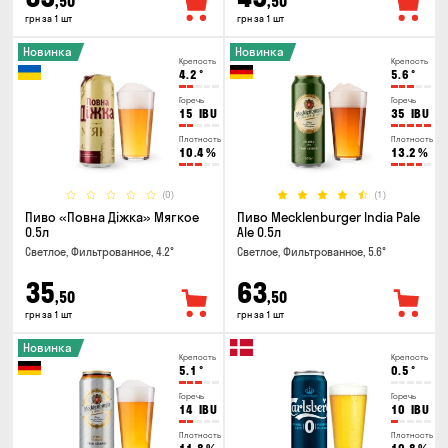
,50
,50
грн за 1 шт
грн за 1 шт
Новинка
Новинка
Крепость
Крепость
4.2
°
5.6
°
Горечь
Горечь
15
IBU
35
IBU
Плотность
Плотность
10.4
%
13.2
%
(0)
(1)
Пиво «Повна Діжка» Мягкое
Пиво Mecklenburger India Pale
0.5л
Ale 0.5л
Светлое, Фильтрованное, 4.2°
Светлое, Фильтрованное, 5.6°
35
63
,50
,50
грн за 1 шт
грн за 1 шт
Новинка
Крепость
Крепость
5.1
°
0.5
°
Горечь
Горечь
14
IBU
10
IBU
Плотность
Плотность