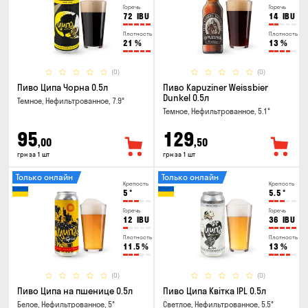
Горечь
Горечь
72
IBU
14
IBU
Плотность
Плотность
21
%
13
%
(0)
(0)
Пиво Ципа Чорна 0.5л
Пиво Kapuziner Weissbier
Dunkel 0.5л
Темное, Нефильтрованное, 7.9°
Темное, Нефильтрованное, 5.1°
95
129
,00
,50
грн за 1 шт
грн за 1 шт
Только онлайн
Только онлайн
Крепость
Крепость
5
°
5.5
°
Горечь
Горечь
12
IBU
36
IBU
Плотность
Плотность
11.5
%
13
%
(0)
(0)
Пиво Ципа на пшенице 0.5л
Пиво Ципа Квітка IPL 0.5л
Белое, Нефильтрованное, 5°
Светлое, Нефильтрованное, 5.5°