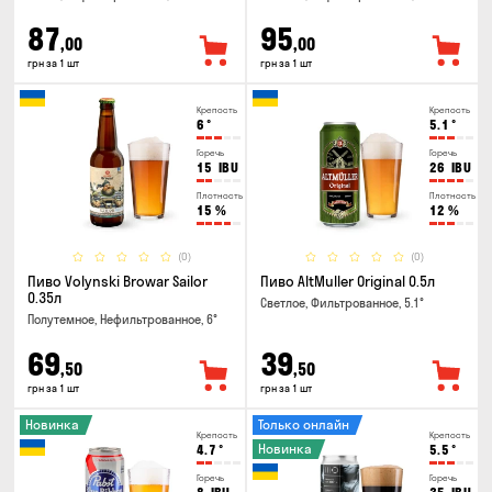
87
95
,00
,00
грн за 1 шт
грн за 1 шт
Крепость
Крепость
6
°
5.1
°
Горечь
Горечь
15
IBU
26
IBU
Плотность
Плотность
15
%
12
%
(0)
(0)
Пиво Volynski Browar Sailor
Пиво AltMuller Original 0.5л
0.35л
Светлое, Фильтрованное, 5.1°
Полутемное, Нефильтрованное, 6°
69
39
,50
,50
грн за 1 шт
грн за 1 шт
Новинка
Только онлайн
Крепость
Крепость
Новинка
4.7
°
5.5
°
Горечь
Горечь