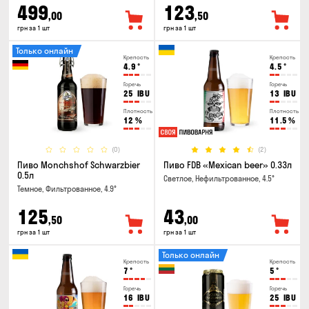
499
123
,00
,50
грн за 1 шт
грн за 1 шт
Только онлайн
Крепость
Крепость
4.9
°
4.5
°
Горечь
Горечь
25
IBU
13
IBU
Плотность
Плотность
12
%
11.5
%
(0)
(2)
Пиво Monchshof Schwarzbier
Пиво FDB «Mexican beer» 0.33л
0.5л
Светлое, Нефильтрованное, 4.5°
Темное, Фильтрованное, 4.9°
125
43
,50
,00
грн за 1 шт
грн за 1 шт
Только онлайн
Крепость
Крепость
7
°
5
°
Горечь
Горечь
16
IBU
25
IBU