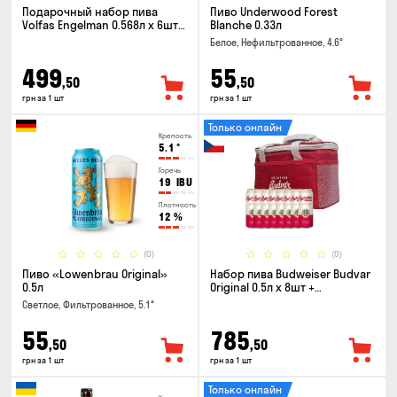
Подарочный набор пива
Пиво Underwood Forest
Volfas Engelman 0.568л x 6шт +
Blanche 0.33л
бокал 0.568л
Белое, Нефильтрованное, 4.6°
499
55
,50
,50
грн за 1 шт
грн за 1 шт
Только онлайн
Крепость
5.1
°
Горечь
19
IBU
Плотность
12
%
(0)
(0)
Пиво «Lowenbrau Original»
Набор пива Budweiser Budvar
0.5л
Original 0.5л x 8шт +
термосумка
Светлое, Фильтрованное, 5.1°
55
785
,50
,50
грн за 1 шт
грн за 1 шт
Только онлайн