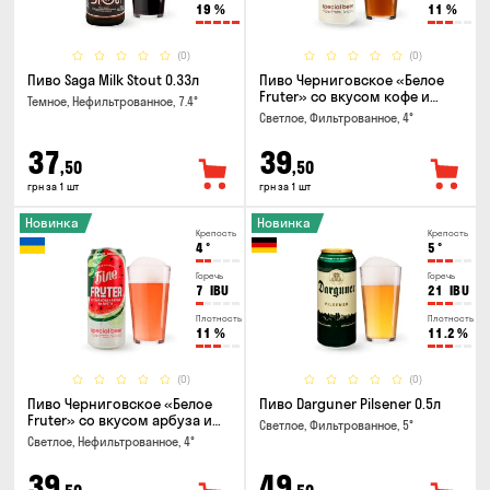
19
%
11
%
(0)
(0)
Пиво Saga Milk Stout 0.33л
Пиво Черниговское «Белое
Fruter» со вкусом кофе и
Темное, Нефильтрованное, 7.4°
апельсина 0.5 л
Светлое, Фильтрованное, 4°
37
39
,50
,50
грн за 1 шт
грн за 1 шт
Новинка
Новинка
Крепость
Крепость
4
°
5
°
Горечь
Горечь
7
IBU
21
IBU
Плотность
Плотность
11
%
11.2
%
(0)
(0)
Пиво Черниговское «Белое
Пиво Darguner Pilsener 0.5л
Fruter» со вкусом арбуза и
Светлое, Фильтрованное, 5°
мяты 0.5л
Светлое, Нефильтрованное, 4°
39
49