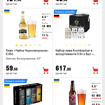
грн за 1 шт
грн за 1 шт
Только онлайн
Крепость
4.5
°
Горечь
10
IBU
Плотность
11
%
(1)
(0)
Пиво «Чайка Чорноморська»
Набор пива Krombacher в
0.45л
ассортименте 0.5л х 6шт +
термосумка
Светлое, Фильтрованное, 4.5°
59
617
,50
,00
грн за 1 шт
грн за 1 шт
Только онлайн
Крепость
5.5
°
Горечь
42
IBU
Плотность
14.5
%