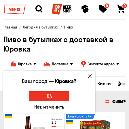
0
0
МЕНЮ
Главная
Сегодня в бутылках
Пиво
Пиво в бутылках с доставкой в
Юровка
Юровка
Доставка
Укажите адрес
Ваш город —
Юровка?
Все товары
Пиво
Сидр
Вино
Виски
Кокт
ДА
ПИВО
ФИЛЬТР
Нет, изменить
Только онлайн
Крепость
4.7
°