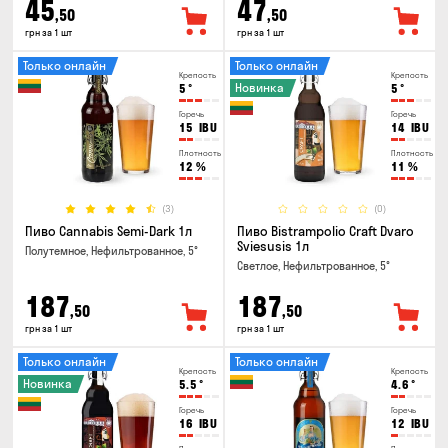
45
47
,50
,50
грн за 1 шт
грн за 1 шт
Только онлайн
Только онлайн
Крепость
Крепость
Новинка
5
°
5
°
Горечь
Горечь
15
IBU
14
IBU
Плотность
Плотность
12
%
11
%
(3)
(0)
Пиво Cannabis Semi-Dark 1л
Пиво Bistrampolio Craft Dvaro
Sviesusis 1л
Полутемное, Нефильтрованное, 5°
Светлое, Нефильтрованное, 5°
187
187
,50
,50
грн за 1 шт
грн за 1 шт
Только онлайн
Только онлайн
Крепость
Крепость
Новинка
5.5
°
4.6
°
Горечь
Горечь
16
IBU
12
IBU