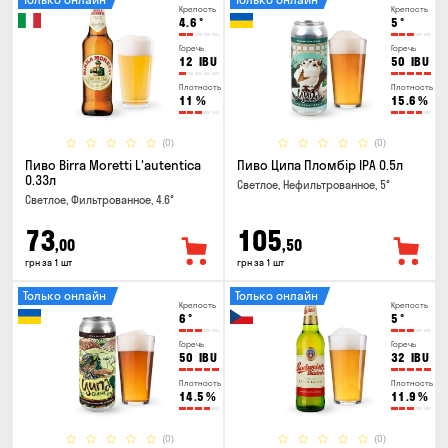
Крепость
Крепость
4.6
°
5
°
Горечь
Горечь
12
IBU
50
IBU
Плотность
Плотность
11
%
15.6
%
(0)
(0)
Пиво Birra Moretti L'autentica
Пиво Ципа Пломбір IPA 0.5л
0.33л
Светлое, Нефильтрованное, 5°
Светлое, Фильтрованное, 4.6°
73
105
,00
,50
грн за 1 шт
грн за 1 шт
Только онлайн
Только онлайн
Крепость
Крепость
6
°
5
°
Горечь
Горечь
50
IBU
32
IBU
Плотность
Плотность
14.5
%
11.9
%
(0)
(0)