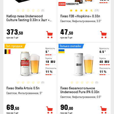
(0)
(28)
Набор пива Underwood
Пиво FDB «Hopkins» 0.33л
Culture Tasting 0.33л x 3шт +
Светлое, Нефильтрованное, 5.5°
бокал
373
47
,50
,50
грн за 1 шт
грн за 1 шт
Топ продаж
Только онлайн
Крепость
Крепость
5
°
0.5
°
Горечь
Горечь
18
IBU
40
IBU
Плотность
Плотность
11
%
11
%
(0)
(0)
Пиво Stella Artois 0.5л
Пиво безалкогольное
Underwood Pure IPA 0.33л
Светлое, Фильтрованное, 5°
Светлое, Нефильтрованное, 0.5°
69
90
,50
,00
грн за 1 шт
грн за 1 шт