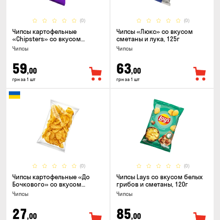
(0)
(0)
Чипсы картофельные
Чипсы «Люкс» со вкусом
«Chipsters» со вкусом
сметаны и лука, 125г
острый удон, 100г
Чипсы
Чипсы
59
63
,00
,00
грн за 1 шт
грн за 1 шт
(0)
(0)
Чипсы картофельные «До
Чипсы Lays со вкусом белых
Бочкового» со вкусом
грибов и сметаны, 120г
сметаны с зеленью, 100г
Чипсы
Чипсы
27
85
,00
,00