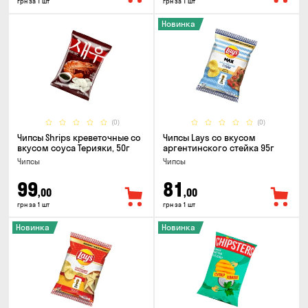
грн за 1 шт
грн за 1 шт
Новинка
(0)
(0)
Чипсы Shrips креветочные со
Чипсы Lays со вкусом
вкусом соуса Терияки, 50г
аргентинского стейка 95г
Чипсы
Чипсы
99
81
,00
,00
грн за 1 шт
грн за 1 шт
Новинка
Новинка