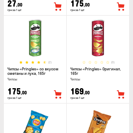
27
175
,00
,00
грн за 1 шт
грн за 1 шт
(2)
(0)
Чипсы «Pringles» со вкусом
Чипсы «Pringles» Оригинал,
сметаны и лука, 165г
165г
Чипсы
Чипсы
175
169
,00
,00
грн за 1 шт
грн за 1 шт