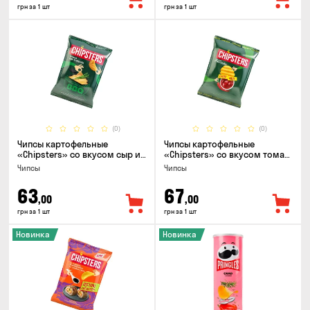
грн за 1 шт
грн за 1 шт
(0)
(0)
Чипсы картофельные
Чипсы картофельные
«Chipsters» со вкусом сыр и
«Chipsters» со вкусом томат
лук, 95г
спайси, 95г
Чипсы
Чипсы
63
67
,00
,00
грн за 1 шт
грн за 1 шт
Новинка
Новинка