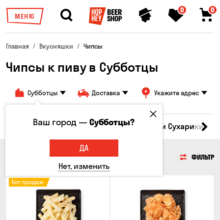
0
0
МЕНЮ
Главная
Вкусняшки
Чипсы
Чипсы к пиву в Субботцы
Субботцы
Доставка
Укажите адрес
Ваш город —
Субботцы?
Кукуруза
Семечки
Чипсы
Гренки и Сухарики
З
ДА
ЧИПСЫ
ФИЛЬТР
Нет, изменить
Топ продаж