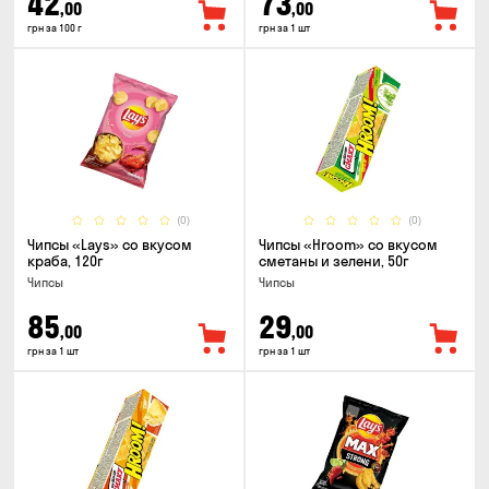
42
73
,00
,00
грн за 100 г
грн за 1 шт
(0)
(0)
Чипсы «Lays» со вкусом
Чипсы «Hroom» со вкусом
краба, 120г
сметаны и зелени, 50г
Чипсы
Чипсы
85
29
,00
,00
грн за 1 шт
грн за 1 шт