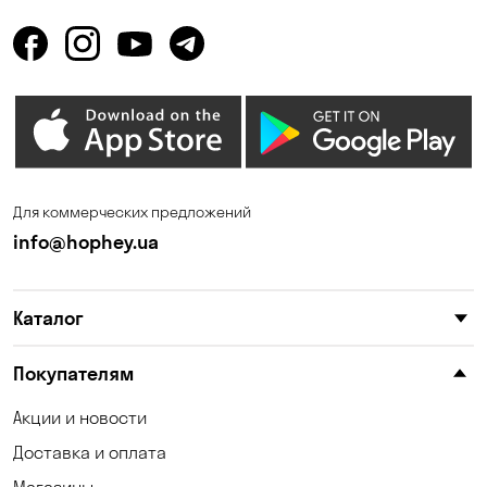
Горбаневка
Горенка
Горишние Плавни
Гостомель
Дмитровка
Днепр
Елизаветовка
Зазимье
Запорожье
Ирпень
Для коммерческих предложений
Калиновка
Каменные Потоки
info@hophey.ua
Каменское
Карнауховка
Каталог
Катериновка
Келеберда
Киев
Клинцы
Покупателям
Княжичи
Корсунцы
Акции и новости
Доставка и оплата
Котовка
Коцюбинское