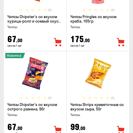
(0)
(0)
Чипсы Chipster's со вкусом
Чипсы Pringles со вкусом
курица-ролл и соевый соус
краба, 165гр
90г
Чипсы
Чипсы
67
175
,00
,00
грн за 1 шт
грн за 1 шт
Новинка
(0)
(0)
Чипсы Chipster's со вкусом
Чипсы Shrips креветочные со
острого рамена, 90г
вкусом сыра, 50г
Чипсы
Чипсы
67
99
,00
,00