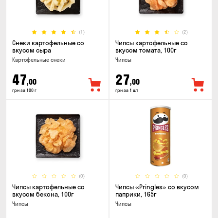
(1)
(2)
Снеки картофельные со
Чипсы картофельные со
вкусом сыра
вкусом томата, 100г
Картофельные снеки
Чипсы
47
27
,00
,00
грн за 100 г
грн за 1 шт
(0)
(0)
Чипсы картофельные со
Чипсы «Pringles» со вкусом
вкусом бекона, 100г
паприки, 165г
Чипсы
Чипсы