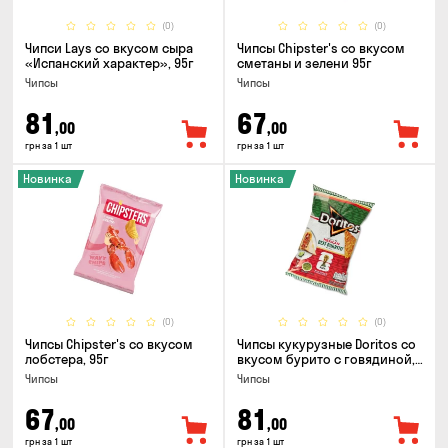
(0)
(0)
Чипси Lays со вкусом сыра
Чипсы Chipster's со вкусом
«Испанский характер», 95г
сметаны и зелени 95г
Чипсы
Чипсы
81
67
,00
,00
грн за 1 шт
грн за 1 шт
Новинка
Новинка
(0)
(0)
Чипсы Chipster's со вкусом
Чипсы кукурузные Doritos со
лобстера, 95г
вкусом бурито с говядиной,
90г
Чипсы
Чипсы
67
81
,00
,00
грн за 1 шт
грн за 1 шт