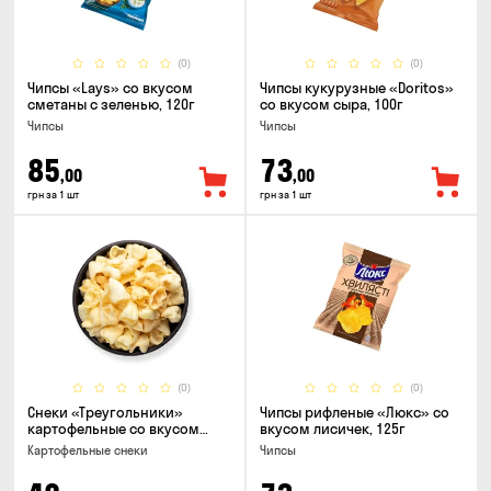
(0)
(0)
Чипсы «Lays» со вкусом
Чипсы кукурузные «Doritos»
сметаны с зеленью, 120г
со вкусом сыра, 100г
Чипсы
Чипсы
85
73
,00
,00
грн за 1 шт
грн за 1 шт
(0)
(0)
Снеки «Треугольники»
Чипсы рифленые «Люкс» со
картофельные со вкусом
вкусом лисичек, 125г
сметаны с луком
Картофельные снеки
Чипсы