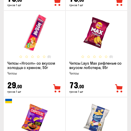
,00
,00
грн за 1 шт
грн за 1 шт
(0)
(0)
Чипсы «Hroom» со вкусом
Чипсы Lays Max рифленые со
холодца с хреном, 50г
вкусом лобстера, 95г
Чипсы
Чипсы
29
73
,00
,00
грн за 1 шт
грн за 1 шт