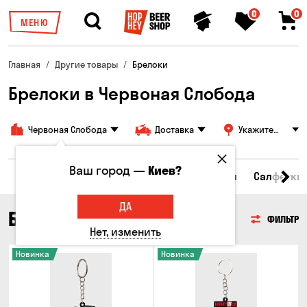
0
0
МЕНЮ
Главная
Другие товары
Брелоки
Брелоки в Червоная Слобода
Червоная Слобода
Доставка
Укажите
адрес
Ваш город —
Киев?
ры
Бокалы и кружки
Брелоки
Стикеры
Салфетки
ДА
БРЕЛОКИ
ФИЛЬТР
Нет, изменить
Новинка
Новинка