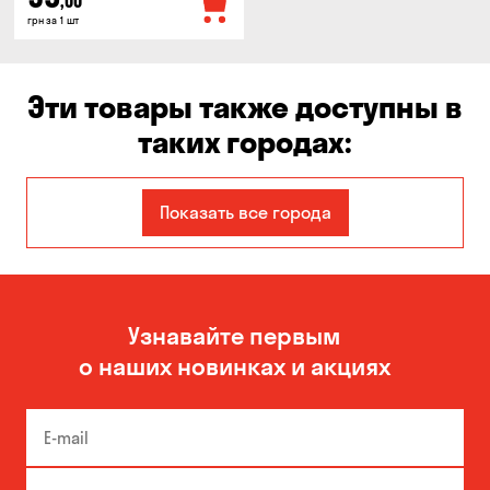
,00
грн за 1 шт
Эти товары также доступны в
таких городах:
Авангард
Бабурка
Показать все города
Белая Церковь
Белогородка
Борисполь
Боярка
Узнавайте первым
Великая Северинка
Вита-Почтовая
о наших новинках и акциях
Вишневое
Власовка
Вольное
Вышгород
Гатное
Гнедин