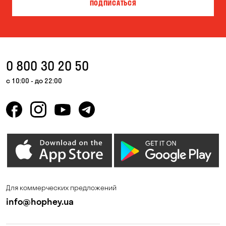
ПОДПИСАТЬСЯ
Гора
Горишние Плавни
Дмитровка
Днепр
Елизаветовка
Запорожье
0 800 30 20 50
Каменные Потоки
Каменское
с 10:00 - до 22:00
Келеберда
Киев
Корсунцы
Котовка
Красноселка
Кременчуг
Кривой Рог
Кривуши
Кропивницкий
Крюковщина
Для коммерческих предложений
Кулеши
Лески
info@hophey.ua
Лозоватка
Маламовка