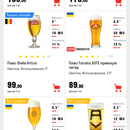
,00
,00
грн за 1 кг
грн за 1 кг
Только онлайн
Крепость
Крепость
5
°
4.5
°
Горечь
Горечь
18
IBU
20
IBU
Плотность
Плотность
11
%
12
%
(4)
(15)
Пиво Stella Artois
Пиво Fanatic БОТЕ премиум
лагер
Светлое, Фильтрованное, 5°
Светлое, Фильтрованное, 4.5°
99
89
,90
,90
грн за 1 кг
грн за 1 кг
Топ продаж
Топ продаж
Крепость
Крепость
4.3
°
4.2
°
Горечь
Горечь
16
IBU
12
IBU
Плотность
Плотность