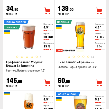
34
139
,90
,00
грн за 1 кг
грн за 1 кг
Только онлайн
Новинка
Крепость
Крепость
Новинка
4.5
°
4.5
°
Горечь
Горечь
20
IBU
16
IBU
Плотность
Плотность
13
%
11
%
(0)
(0)
Крафтовое пиво Volynski
Пиво Fanatic «Кремень»
Browar La Tomatina
Светлое, Нефильтрованное, 4.5°
Светлое, Нефильтрованное, 4.5°
145
60
,00
,90
грн за 1 кг
грн за 1 кг
Только онлайн
Крепость
Крепость
4.5
°
5.2
°
Горечь
Горечь
14
IBU
11
IBU