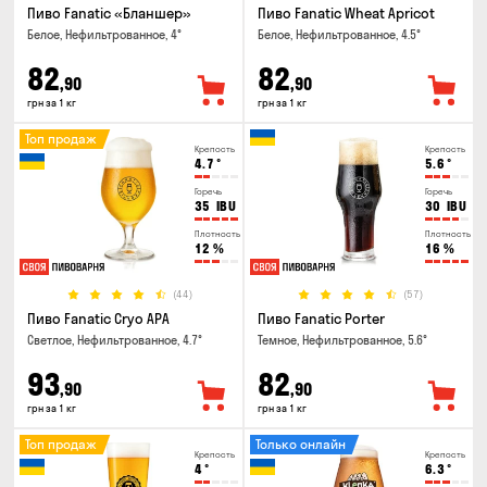
Пиво Fanatic «Бланшер»
Пиво Fanatic Wheat Apricot
Белое, Нефильтрованное, 4°
Белое, Нефильтрованное, 4.5°
82
82
,90
,90
грн за 1 кг
грн за 1 кг
Топ продаж
Крепость
Крепость
4.7
°
5.6
°
Горечь
Горечь
35
IBU
30
IBU
Плотность
Плотность
12
%
16
%
(44)
(57)
Пиво Fanatic Cryo APA
Пиво Fanatic Porter
Светлое, Нефильтрованное, 4.7°
Темное, Нефильтрованное, 5.6°
93
82
,90
,90
грн за 1 кг
грн за 1 кг
Топ продаж
Только онлайн
Крепость
Крепость
4
°
6.3
°