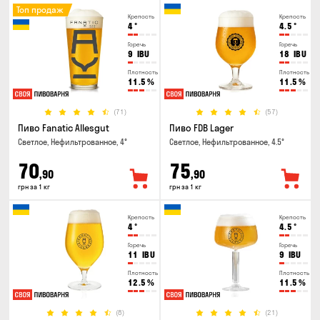
Топ продаж
Крепость
Крепость
4
°
4.5
°
Горечь
Горечь
9
IBU
18
IBU
Плотность
Плотность
11.5
%
11.5
%
(71)
(57)
Пиво Fanatic Allesgut
Пиво FDB Lager
Светлое, Нефильтрованное, 4°
Светлое, Нефильтрованное, 4.5°
70
75
,90
,90
грн за 1 кг
грн за 1 кг
Крепость
Крепость
4
°
4.5
°
Горечь
Горечь
11
IBU
9
IBU
Плотность
Плотность
12.5
%
11.5
%
(8)
(21)