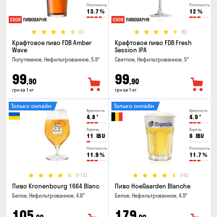
Плотность
Плотность
13.7
%
12
%
(2)
(6)
Крафтовое пиво FDB Amber
Крафтовое пиво FDB Fresh
Wave
Session IPA
Полутемное, Нефильтрованное, 5.9°
Светлое, Нефильтрованное, 5°
99
99
,90
,90
грн за 1 кг
грн за 1 кг
Только онлайн
Только онлайн
Крепость
Крепость
4.8
°
4.9
°
Горечь
Горечь
11
IBU
6
IBU
Плотность
Плотность
11.9
%
11.7
%
(112)
(10)
Пиво Kronenbourg 1664 Blanc
Пиво HoeGaarden Blanche
Белое, Нефильтрованное, 4.8°
Белое, Нефильтрованное, 4.9°
105
179