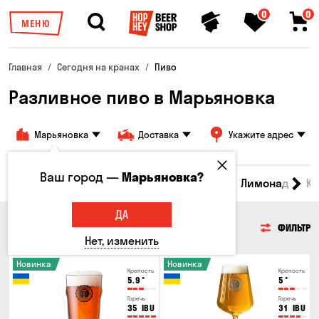
0
0
МЕНЮ
Главная
Сегодня на кранах
Пиво
Разливное пиво в Марьяновка
Марьяновка
Доставка
Укажите адрес
Ваш город —
Марьяновка?
Все товары
Пиво
Сидр
Вино
Лимонад
Кв
ДА
ПИВО
ФИЛЬТР
Нет, изменить
Новинка
Новинка
Крепость
Крепость
5.9
°
5
°
Горечь
Горечь
35
IBU
31
IBU