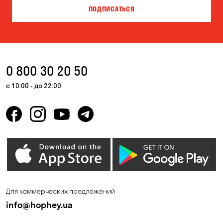
ПОДПИСАТЬСЯ
Власовка
Вольная Терешковка
Вольное
Ворзель
Вышгород
Гатное
0 800 30 20 50
Гнедин
Гора
с 10:00 - до 22:00
Горбаневка
Горенка
Горишние Плавни
Гостомель
Дмитровка
Днепр
Елизаветовка
Зазимье
Запорожье
Ирпень
Для коммерческих предложений
Калиновка
Каменные Потоки
info@hophey.ua