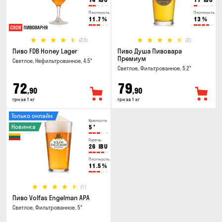
Плотность
Плотность
11.7
%
13
%
(23)
(2)
Пиво FDB Honey Lager
Пиво Душа Пивовара
Премиум
Светлое, Нефильтрованное, 4.5°
Светлое, Фильтрованное, 5.2°
72
79
,90
,90
грн за 1 кг
грн за 1 кг
Только онлайн
Крепость
Новинка
5
°
Горечь
26
IBU
Плотность
11.5
%
(1)
Пиво Volfas Engelman APA
Светлое, Фильтрованное, 5°