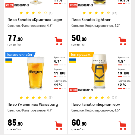
11
%
10.5
%
(6)
(45)
Пиво Fanatic «Кристал» Lager
Пиво Fanatic Lightner
Светлое, Фильтрованное, 4.3°
Светлое, Нефильтрованное, 4.2°
77
50
,90
,90
грн за 1 кг
грн за 1 кг
Только онлайн
Топ продаж
Крепость
Крепость
4.7
°
4.5
°
Горечь
Горечь
11
IBU
13
IBU
Плотность
Плотность
11
%
12
%
(7)
(51)
Пиво Уманьпиво Waissburg
Пиво Fanatic «Берлингер»
Светлое, Фильтрованное, 4.7°
Светлое, Нефильтрованное, 4.5°
85
60
,90
,90
грн за 1 кг
грн за 1 кг