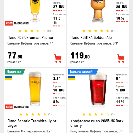
Горечь
Горечь
27
IBU
20
IBU
Плотность
Плотность
11.5
16
%
%
(55)
(5)
Пиво FDB Ukrainian Pilsner
Пиво KLEПКА Golden Ale
Светлое, Нефильтрованное, 4°
Светлое, Нефильтрованное, 6.3°
77
119
,90
,00
грн за 1 кг
грн за 1 кг
Новинка
Только онлайн
Крепость
Крепость
3.2
°
5
°
Горечь
Горечь
10
IBU
1
IBU
Плотность
Плотность
8
%
11
%
(1)
(5)
Пиво Fanatic Trembita Light
Крафтовое пиво 2085-HS Dark
Lager
Cherry
Светлое, Фильтрованное, 3.2°
Полутемное, Нефильтрованное, 5°