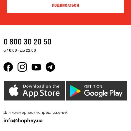
ПОДПИСАТЬСЯ
Вольная Терешковка
Вольное
Ворзель
Вышгород
Гатное
Гнедин
0 800 30 20 50
Гора
Горбаневка
с 10:00 - до 22:00
Горенка
Горишние Плавни
Гостомель
Дмитровка
Днепр
Елизаветовка
Зазимье
Запорожье
Ирпень
Калиновка
Для коммерческих предложений
Каменные Потоки
Каменское
info@hophey.ua