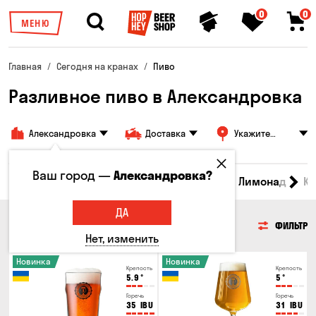
0
0
МЕНЮ
Главная
Сегодня на кранах
Пиво
Разливное пиво в Александровка
Александровка
Доставка
Укажите
адрес
Ваш город —
Александровка?
Все товары
Пиво
Сидр
Вино
Лимонад
Кв
ДА
ПИВО
ФИЛЬТР
Нет, изменить
Новинка
Новинка
Крепость
Крепость
5.9
°
5
°
Горечь
Горечь
35
IBU
31
IBU