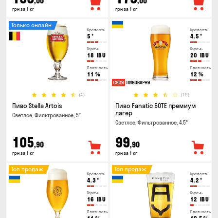
,00
,00
грн за 1 кг
грн за 1 кг
Только онлайн
Крепость
Крепость
5
°
4.5
°
Горечь
Горечь
18
IBU
20
IBU
Плотность
Плотность
11
%
12
%
(4)
(15)
Пиво Stella Artois
Пиво Fanatic БОТЕ премиум
лагер
Светлое, Фильтрованное, 5°
Светлое, Фильтрованное, 4.5°
105
99
,90
,90
грн за 1 кг
грн за 1 кг
Топ продаж
Топ продаж
Крепость
Крепость
4.3
°
4.2
°
Горечь
Горечь
16
IBU
12
IBU
Плотность
Плотность