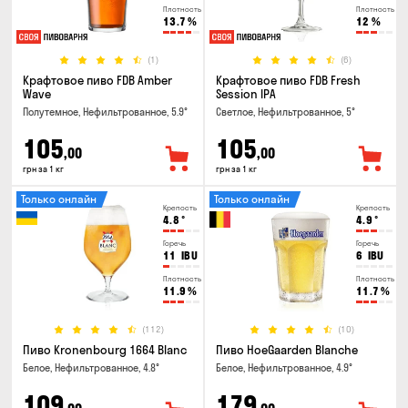
Плотность
Плотность
13.7
%
12
%
(1)
(6)
Крафтовое пиво FDB Amber
Крафтовое пиво FDB Fresh
Wave
Session IPA
Полутемное, Нефильтрованное, 5.9°
Светлое, Нефильтрованное, 5°
105
105
,00
,00
грн за 1 кг
грн за 1 кг
Только онлайн
Только онлайн
Крепость
Крепость
4.8
°
4.9
°
Горечь
Горечь
11
IBU
6
IBU
Плотность
Плотность
11.9
%
11.7
%
(112)
(10)
Пиво Kronenbourg 1664 Blanc
Пиво HoeGaarden Blanche
Белое, Нефильтрованное, 4.8°
Белое, Нефильтрованное, 4.9°
109
179