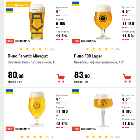
Топ продаж
Крепость
Крепость
4
°
4.5
°
Горечь
Горечь
9
IBU
18
IBU
Плотность
Плотность
11.5
%
11.5
%
(71)
(57)
Пиво Fanatic Allesgut
Пиво FDB Lager
Светлое, Нефильтрованное, 4°
Светлое, Нефильтрованное, 4.5°
80
83
,90
,90
грн за 1 кг
грн за 1 кг
Крепость
Крепость
4
°
4.5
°
Горечь
Горечь
11
IBU
9
IBU
Плотность
Плотность
12.5
%
11.5
%
(8)
(21)