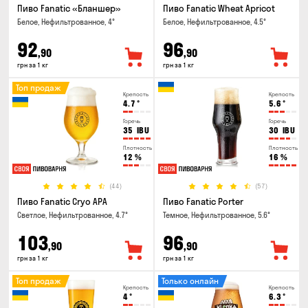
Пиво Fanatic «Бланшер»
Пиво Fanatic Wheat Apricot
Белое, Нефильтрованное, 4°
Белое, Нефильтрованное, 4.5°
92
96
,90
,90
грн за 1 кг
грн за 1 кг
Топ продаж
Крепость
Крепость
4.7
°
5.6
°
Горечь
Горечь
35
IBU
30
IBU
Плотность
Плотность
12
%
16
%
(44)
(57)
Пиво Fanatic Cryo APA
Пиво Fanatic Porter
Светлое, Нефильтрованное, 4.7°
Темное, Нефильтрованное, 5.6°
103
96
,90
,90
грн за 1 кг
грн за 1 кг
Топ продаж
Только онлайн
Крепость
Крепость
4
°
6.3
°