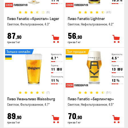
11
%
10.5
%
(6)
(45)
Пиво Fanatic «Кристал» Lager
Пиво Fanatic Lightner
Светлое, Фильтрованное, 4.3°
Светлое, Нефильтрованное, 4.2°
87
56
,90
,90
грн за 1 кг
грн за 1 кг
Только онлайн
Топ продаж
Крепость
Крепость
4.7
°
4.5
°
Горечь
Горечь
11
IBU
13
IBU
Плотность
Плотность
11
%
12
%
(7)
(51)
Пиво Уманьпиво Waissburg
Пиво Fanatic «Берлингер»
Светлое, Фильтрованное, 4.7°
Светлое, Нефильтрованное, 4.5°
89
70
,90
,90
грн за 1 кг
грн за 1 кг