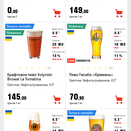
0
149
,00
,00
грн за 1
грн за 1 кг
Только онлайн
Новинка
Крепость
Крепость
Новинка
4.5
°
4.5
°
Горечь
Горечь
20
IBU
16
IBU
Плотность
Плотность
13
%
11
%
(0)
(0)
Крафтовое пиво Volynski
Пиво Fanatic «Кремень»
Browar La Tomatina
Светлое, Нефильтрованное, 4.5°
Светлое, Нефильтрованное, 4.5°
145
70
,00
,90
грн за 1 кг
грн за 1 кг
Только онлайн
Крепость
Крепость
4.5
°
5.2
°
Горечь
Горечь
14
IBU
11
IBU