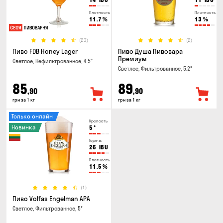
Плотность
Плотность
11.7
%
13
%
(23)
(2)
Пиво FDB Honey Lager
Пиво Душа Пивовара
Премиум
Светлое, Нефильтрованное, 4.5°
Светлое, Фильтрованное, 5.2°
85
89
,90
,90
грн за 1 кг
грн за 1 кг
Только онлайн
Крепость
Новинка
5
°
Горечь
26
IBU
Плотность
11.5
%
(1)
Пиво Volfas Engelman APA
Светлое, Фильтрованное, 5°