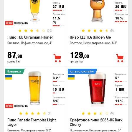
Горечь
Горечь
27
IBU
20
IBU
Плотность
Плотность
11.5
16
%
%
(55)
(5)
Пиво FDB Ukrainian Pilsner
Пиво KLEПКА Golden Ale
Светлое, Нефильтрованное, 4°
Светлое, Нефильтрованное, 6.3°
87
129
,90
,00
грн за 1 кг
грн за 1 кг
Новинка
Только онлайн
Крепость
Крепость
3.2
°
5
°
Горечь
Горечь
10
IBU
1
IBU
Плотность
Плотность
8
%
11
%
(1)
(5)
Пиво Fanatic Trembita Light
Крафтовое пиво 2085-HS Dark
Lager
Cherry
Светлое, Фильтрованное, 3.2°
Полутемное, Нефильтрованное, 5°