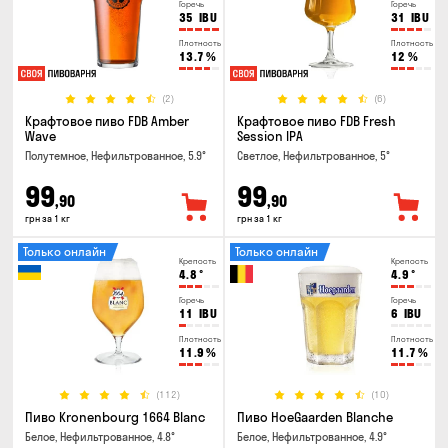
Горечь
Горечь
35
IBU
31
IBU
Плотность
Плотность
13.7
%
12
%
(2)
(6)
Крафтовое пиво FDB Amber
Крафтовое пиво FDB Fresh
Wave
Session IPA
Полутемное, Нефильтрованное, 5.9°
Светлое, Нефильтрованное, 5°
99
99
,90
,90
грн за 1 кг
грн за 1 кг
Только онлайн
Только онлайн
Крепость
Крепость
4.8
°
4.9
°
Горечь
Горечь
11
IBU
6
IBU
Плотность
Плотность
11.9
%
11.7
%
(112)
(10)
Пиво Kronenbourg 1664 Blanc
Пиво HoeGaarden Blanche
Белое, Нефильтрованное, 4.8°
Белое, Нефильтрованное, 4.9°