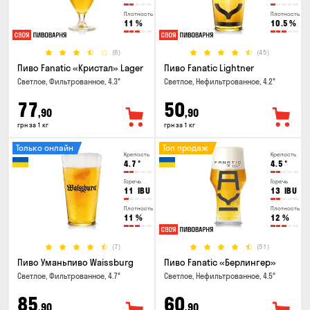
Плотность
Плотность
11
%
10.5
%
(6)
(45)
Пиво Fanatic «Кристал» Lager
Пиво Fanatic Lightner
Светлое, Фильтрованное, 4.3°
Светлое, Нефильтрованное, 4.2°
77
50
,90
,90
грн за 1 кг
грн за 1 кг
Только онлайн
Топ продаж
Крепость
Крепость
4.7
°
4.5
°
Горечь
Горечь
11
IBU
13
IBU
Плотность
Плотность
11
%
12
%
(7)
(51)
Пиво Уманьпиво Waissburg
Пиво Fanatic «Берлингер»
Светлое, Фильтрованное, 4.7°
Светлое, Нефильтрованное, 4.5°
85
60
,90
,90