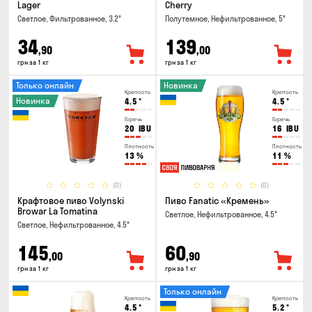
Lager
Cherry
Светлое, Фильтрованное, 3.2°
Полутемное, Нефильтрованное, 5°
34
139
,90
,00
грн за 1 кг
грн за 1 кг
Только онлайн
Новинка
Крепость
Крепость
Новинка
4.5
°
4.5
°
Горечь
Горечь
20
IBU
16
IBU
Плотность
Плотность
13
%
11
%
(0)
(0)
Крафтовое пиво Volynski
Пиво Fanatic «Кремень»
Browar La Tomatina
Светлое, Нефильтрованное, 4.5°
Светлое, Нефильтрованное, 4.5°
145
60
,00
,90
грн за 1 кг
грн за 1 кг
Только онлайн
Крепость
Крепость
4.5
°
5.2
°