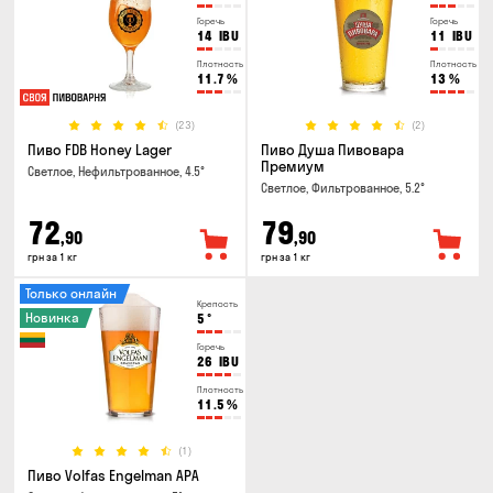
Горечь
Горечь
14
IBU
11
IBU
Плотность
Плотность
11.7
%
13
%
(23)
(2)
Пиво FDB Honey Lager
Пиво Душа Пивовара
Премиум
Светлое, Нефильтрованное, 4.5°
Светлое, Фильтрованное, 5.2°
72
79
,90
,90
грн за 1 кг
грн за 1 кг
Только онлайн
Крепость
Новинка
5
°
Горечь
26
IBU
Плотность
11.5
%
(1)
Пиво Volfas Engelman APA