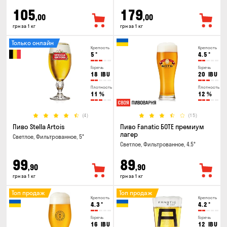
105
179
,00
,00
грн за 1 кг
грн за 1 кг
Только онлайн
Крепость
Крепость
5
°
4.5
°
Горечь
Горечь
18
IBU
20
IBU
Плотность
Плотность
11
%
12
%
(4)
(15)
Пиво Stella Artois
Пиво Fanatic БОТЕ премиум
лагер
Светлое, Фильтрованное, 5°
Светлое, Фильтрованное, 4.5°
99
89
,90
,90
грн за 1 кг
грн за 1 кг
Топ продаж
Топ продаж
Крепость
Крепость
4.3
°
4.2
°
Горечь
Горечь
16
IBU
12
IBU