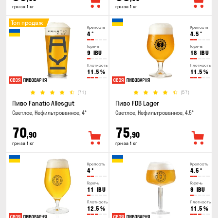
грн за 1 кг
грн за 1 кг
Топ продаж
Крепость
Крепость
4
°
4.5
°
Горечь
Горечь
9
IBU
18
IBU
Плотность
Плотность
11.5
%
11.5
%
(71)
(57)
Пиво Fanatic Allesgut
Пиво FDB Lager
Светлое, Нефильтрованное, 4°
Светлое, Нефильтрованное, 4.5°
70
75
,90
,90
грн за 1 кг
грн за 1 кг
Крепость
Крепость
4
°
4.5
°
Горечь
Горечь
11
IBU
9
IBU
Плотность
Плотность
12.5
%
11.5
%