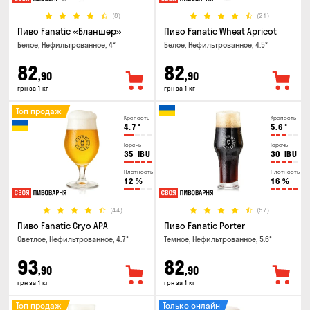
(8)
(21)
Пиво Fanatic «Бланшер»
Пиво Fanatic Wheat Apricot
Белое, Нефильтрованное, 4°
Белое, Нефильтрованное, 4.5°
82
82
,90
,90
грн за 1 кг
грн за 1 кг
Топ продаж
Крепость
Крепость
4.7
°
5.6
°
Горечь
Горечь
35
IBU
30
IBU
Плотность
Плотность
12
%
16
%
(44)
(57)
Пиво Fanatic Cryo APA
Пиво Fanatic Porter
Светлое, Нефильтрованное, 4.7°
Темное, Нефильтрованное, 5.6°
93
82
,90
,90
грн за 1 кг
грн за 1 кг
Топ продаж
Только онлайн