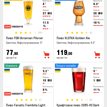
Крепость
Крепость
4
°
6.3
°
Горечь
Горечь
27
IBU
20
IBU
Плотность
Плотность
11.5
16
%
%
(55)
(5)
Пиво FDB Ukrainian Pilsner
Пиво KLEПКА Golden Ale
Светлое, Нефильтрованное, 4°
Светлое, Нефильтрованное, 6.3°
77
119
,90
,00
грн за 1 кг
грн за 1 кг
Новинка
Только онлайн
Крепость
Крепость
3.2
°
5
°
Горечь
Горечь
10
IBU
1
IBU
Плотность
Плотность
8
%
11
%
(1)
(5)
Пиво Fanatic Trembita Light
Крафтовое пиво 2085-HS Dark