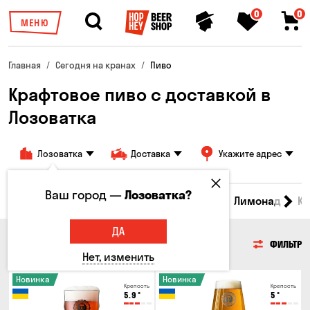
0
0
МЕНЮ
Главная
Сегодня на кранах
Пиво
Крафтовое пиво с доставкой в
Лозоватка
Лозоватка
Доставка
Укажите адрес
Ваш город —
Лозоватка?
Все товары
Пиво
Сидр
Вино
Лимонад
Кв
ДА
ПИВО
ФИЛЬТР
Нет, изменить
Новинка
Новинка
Крепость
Крепость
5.9
°
5
°