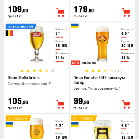
109
179
,00
,00
грн за 1 кг
грн за 1 кг
Только онлайн
Крепость
Крепость
5
°
4.5
°
Горечь
Горечь
18
IBU
20
IBU
Плотность
Плотность
11
%
12
%
(4)
(15)
Пиво Stella Artois
Пиво Fanatic БОТЕ премиум
лагер
Светлое, Фильтрованное, 5°
Светлое, Фильтрованное, 4.5°
105
99
,90
,90
грн за 1 кг
грн за 1 кг
Топ продаж
Топ продаж
Крепость
Крепость
4.3
°
4.2
°
Горечь
Горечь
16
IBU
12
IBU