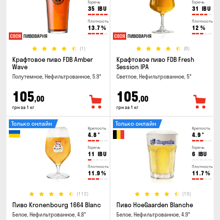
Горечь
Горечь
35
IBU
31
IBU
Плотность
Плотность
13.7
%
12
%
(1)
(6)
Крафтовое пиво FDB Amber
Крафтовое пиво FDB Fresh
Wave
Session IPA
Полутемное, Нефильтрованное, 5.9°
Светлое, Нефильтрованное, 5°
105
105
,00
,00
грн за 1 кг
грн за 1 кг
Только онлайн
Только онлайн
Крепость
Крепость
4.8
°
4.9
°
Горечь
Горечь
11
IBU
6
IBU
Плотность
Плотность
11.9
%
11.7
%
(112)
(10)
Пиво Kronenbourg 1664 Blanc
Пиво HoeGaarden Blanche
Белое, Нефильтрованное, 4.8°
Белое, Нефильтрованное, 4.9°