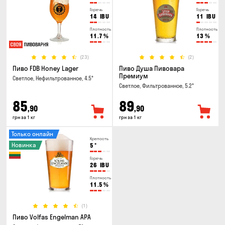
Горечь
Горечь
14
IBU
11
IBU
Плотность
Плотность
11.7
%
13
%
(23)
(2)
Пиво FDB Honey Lager
Пиво Душа Пивовара
Премиум
Светлое, Нефильтрованное, 4.5°
Светлое, Фильтрованное, 5.2°
85
89
,90
,90
грн за 1 кг
грн за 1 кг
Только онлайн
Крепость
Новинка
5
°
Горечь
26
IBU
Плотность
11.5
%
(1)
Пиво Volfas Engelman APA