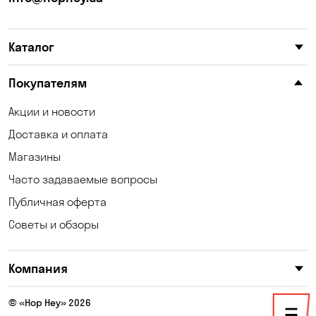
Катериновка
Келеберда
Каталог
Киев
Клинцы
Княжичи
Корсунцы
Покупателям
Котовка
Коцюбинское
Акции и новости
Доставка и оплата
Кошары
Красноселка
Магазины
Кременчуг
Кривой Рог
Часто задаваемые вопросы
Кривуши
Кропивницкий
Публичная оферта
Советы и обзоры
Крюковщина
Кулеши
Кушугум
Лески
Компания
Лесники
Лозоватка
© «Hop Hey» 2026
Малая Кохновка
Марьяновка