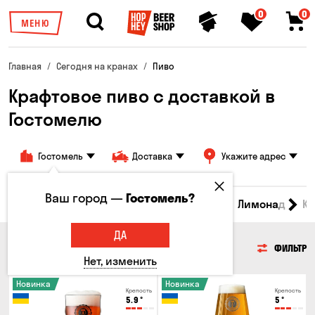
0
0
МЕНЮ
Главная
Сегодня на кранах
Пиво
Крафтовое пиво с доставкой в
Гостомелю
Гостомель
Доставка
Укажите адрес
Ваш город —
Гостомель?
Все товары
Пиво
Сидр
Вино
Лимонад
Кв
ДА
ПИВО
ФИЛЬТР
Нет, изменить
Новинка
Новинка
Крепость
Крепость
5.9
°
5
°