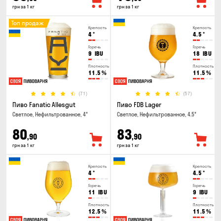
грн за 1 кг
грн за 1 кг
Топ продаж
Крепость
Крепость
4
°
4.5
°
Горечь
Горечь
9
IBU
18
IBU
Плотность
Плотность
11.5
%
11.5
%
(71)
(57)
Пиво Fanatic Allesgut
Пиво FDB Lager
Светлое, Нефильтрованное, 4°
Светлое, Нефильтрованное, 4.5°
80
83
,90
,90
грн за 1 кг
грн за 1 кг
Крепость
Крепость
4
°
4.5
°
Горечь
Горечь
11
IBU
9
IBU
Плотность
Плотность
12.5
%
11.5
%