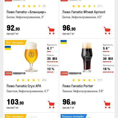
(8)
(21)
Пиво Fanatic «Бланшер»
Пиво Fanatic Wheat Apricot
Белое, Нефильтрованное, 4°
Белое, Нефильтрованное, 4.5°
92
96
,90
,90
грн за 1 кг
грн за 1 кг
Топ продаж
Крепость
Крепость
4.7
°
5.6
°
Горечь
Горечь
35
IBU
30
IBU
Плотность
Плотность
12
%
16
%
(44)
(57)
Пиво Fanatic Cryo APA
Пиво Fanatic Porter
Светлое, Нефильтрованное, 4.7°
Темное, Нефильтрованное, 5.6°
103
96
,90
,90
грн за 1 кг
грн за 1 кг
Топ продаж
Только онлайн