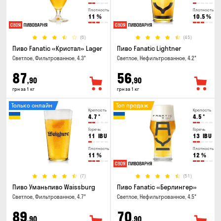
Плотность
Плотность
11
%
10.5
%
(6)
(45)
Пиво Fanatic «Кристал» Lager
Пиво Fanatic Lightner
Светлое, Фильтрованное, 4.3°
Светлое, Нефильтрованное, 4.2°
87
56
,90
,90
грн за 1 кг
грн за 1 кг
Только онлайн
Топ продаж
Крепость
Крепость
4.7
°
4.5
°
Горечь
Горечь
11
IBU
13
IBU
Плотность
Плотность
11
%
12
%
(7)
(51)
Пиво Уманьпиво Waissburg
Пиво Fanatic «Берлингер»
Светлое, Фильтрованное, 4.7°
Светлое, Нефильтрованное, 4.5°
89
70
,90
,90