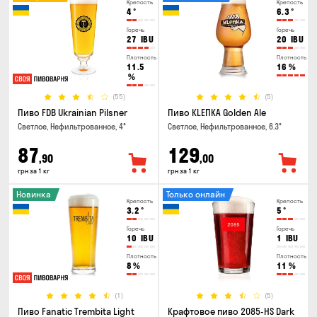
Крепость
Крепость
4
°
6.3
°
Горечь
Горечь
27
IBU
20
IBU
Плотность
Плотность
11.5
16
%
%
(55)
(5)
Пиво FDB Ukrainian Pilsner
Пиво KLEПКА Golden Ale
Светлое, Нефильтрованное, 4°
Светлое, Нефильтрованное, 6.3°
87
129
,90
,00
грн за 1 кг
грн за 1 кг
Новинка
Только онлайн
Крепость
Крепость
3.2
°
5
°
Горечь
Горечь
10
IBU
1
IBU
Плотность
Плотность
8
%
11
%
(1)
(5)
Пиво Fanatic Trembita Light
Крафтовое пиво 2085-HS Dark