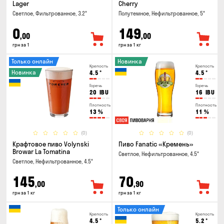
Lager
Cherry
Светлое, Фильтрованное, 3.2°
Полутемное, Нефильтрованное, 5°
0
149
,00
,00
грн за 1
грн за 1 кг
Только онлайн
Новинка
Крепость
Крепость
Новинка
4.5
°
4.5
°
Горечь
Горечь
20
IBU
16
IBU
Плотность
Плотность
13
%
11
%
(0)
(0)
Крафтовое пиво Volynski
Пиво Fanatic «Кремень»
Browar La Tomatina
Светлое, Нефильтрованное, 4.5°
Светлое, Нефильтрованное, 4.5°
145
70
,00
,90
грн за 1 кг
грн за 1 кг
Только онлайн
Крепость
Крепость
4.5
°
5.2
°