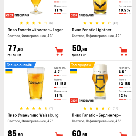
Плотность
Плотность
11
%
10.5
%
(6)
(45)
Пиво Fanatic «Кристал» Lager
Пиво Fanatic Lightner
Светлое, Фильтрованное, 4.3°
Светлое, Нефильтрованное, 4.2°
77
50
,90
,90
грн за 1 кг
грн за 1 кг
Только онлайн
Топ продаж
Крепость
Крепость
4.7
°
4.5
°
Горечь
Горечь
11
IBU
13
IBU
Плотность
Плотность
11
%
12
%
(7)
(51)
Пиво Уманьпиво Waissburg
Пиво Fanatic «Берлингер»
Светлое, Фильтрованное, 4.7°
Светлое, Нефильтрованное, 4.5°
85
60
,90
,90