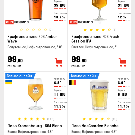
Горечь
Горечь
35
IBU
31
IBU
Плотность
Плотность
13.7
%
12
%
(0)
(5)
Крафтовое пиво FDB Amber
Крафтовое пиво FDB Fresh
Wave
Session IPA
Полутемное, Нефильтрованное, 5.9°
Светлое, Нефильтрованное, 5°
99
99
,90
,90
грн за 1 кг
грн за 1 кг
Только онлайн
Только онлайн
Крепость
Крепость
4.8
°
4.9
°
Горечь
Горечь
11
IBU
6
IBU
Плотность
Плотность
11.9
%
11.7
%
(112)
(10)
Пиво Kronenbourg 1664 Blanc
Пиво HoeGaarden Blanche
Белое, Нефильтрованное, 4.8°
Белое, Нефильтрованное, 4.9°