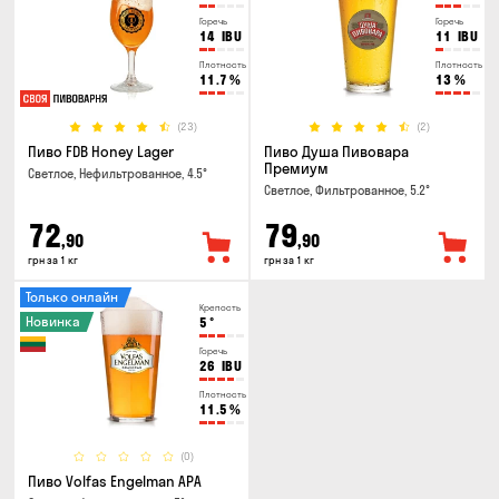
Горечь
Горечь
14
IBU
11
IBU
Плотность
Плотность
11.7
%
13
%
(23)
(2)
Пиво FDB Honey Lager
Пиво Душа Пивовара
Премиум
Светлое, Нефильтрованное, 4.5°
Светлое, Фильтрованное, 5.2°
72
79
,90
,90
грн за 1 кг
грн за 1 кг
Только онлайн
Крепость
Новинка
5
°
Горечь
26
IBU
Плотность
11.5
%
(0)
Пиво Volfas Engelman APA