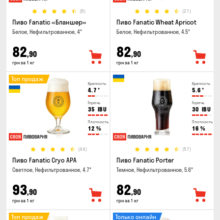
(8)
(21)
Пиво Fanatic «Бланшер»
Пиво Fanatic Wheat Apricot
Белое, Нефильтрованное, 4°
Белое, Нефильтрованное, 4.5°
82
82
,90
,90
грн за 1 кг
грн за 1 кг
Топ продаж
Крепость
Крепость
4.7
°
5.6
°
Горечь
Горечь
35
IBU
30
IBU
Плотность
Плотность
12
%
16
%
(44)
(57)
Пиво Fanatic Cryo APA
Пиво Fanatic Porter
Светлое, Нефильтрованное, 4.7°
Темное, Нефильтрованное, 5.6°
93
82
,90
,90
грн за 1 кг
грн за 1 кг
Топ продаж
Только онлайн