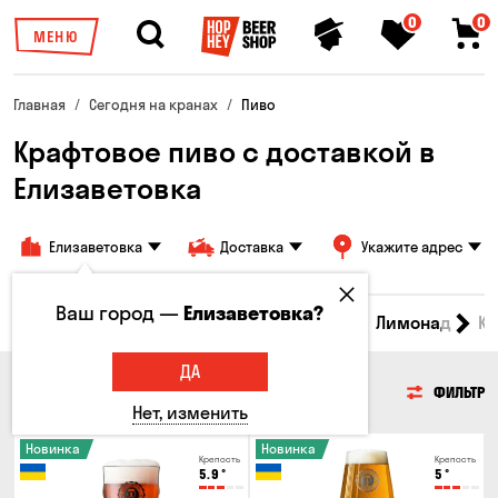
0
0
МЕНЮ
Главная
Сегодня на кранах
Пиво
Крафтовое пиво с доставкой в
Елизаветовка
Елизаветовка
Доставка
Укажите адрес
Ваш город —
Елизаветовка?
Все товары
Пиво
Сидр
Вино
Лимонад
Кв
ДА
ПИВО
ФИЛЬТР
Нет, изменить
Новинка
Новинка
Крепость
Крепость
5.9
°
5
°