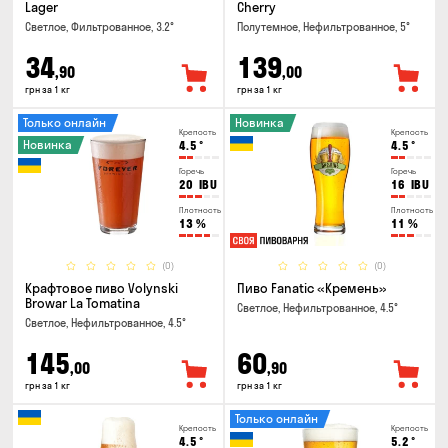
Lager
Cherry
Светлое, Фильтрованное, 3.2°
Полутемное, Нефильтрованное, 5°
34
139
,90
,00
грн за 1 кг
грн за 1 кг
Только онлайн
Новинка
Крепость
Крепость
Новинка
4.5
°
4.5
°
Горечь
Горечь
20
IBU
16
IBU
Плотность
Плотность
13
%
11
%
(0)
(0)
Крафтовое пиво Volynski
Пиво Fanatic «Кремень»
Browar La Tomatina
Светлое, Нефильтрованное, 4.5°
Светлое, Нефильтрованное, 4.5°
145
60
,00
,90
грн за 1 кг
грн за 1 кг
Только онлайн
Крепость
Крепость
4.5
°
5.2
°