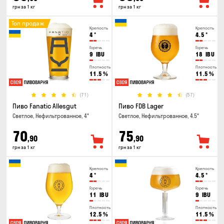
грн за 1 кг
грн за 1 кг
Топ продаж
Крепость
Крепость
4
°
4.5
°
Горечь
Горечь
9
IBU
18
IBU
Плотность
Плотность
11.5
%
11.5
%
(71)
(57)
Пиво Fanatic Allesgut
Пиво FDB Lager
Светлое, Нефильтрованное, 4°
Светлое, Нефильтрованное, 4.5°
70
75
,90
,90
грн за 1 кг
грн за 1 кг
Крепость
Крепость
4
°
4.5
°
Горечь
Горечь
11
IBU
9
IBU
Плотность
Плотность
12.5
%
11.5
%