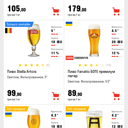
105
179
,00
,00
грн за 1 кг
грн за 1 кг
Только онлайн
Крепость
Крепость
5
°
4.5
°
Горечь
Горечь
18
IBU
20
IBU
Плотность
Плотность
11
%
12
%
(4)
(15)
Пиво Stella Artois
Пиво Fanatic БОТЕ премиум
лагер
Светлое, Фильтрованное, 5°
Светлое, Фильтрованное, 4.5°
99
89
,90
,90
грн за 1 кг
грн за 1 кг
Топ продаж
Топ продаж
Крепость
Крепость
4.3
°
4.2
°
Горечь
Горечь
16
IBU
12
IBU