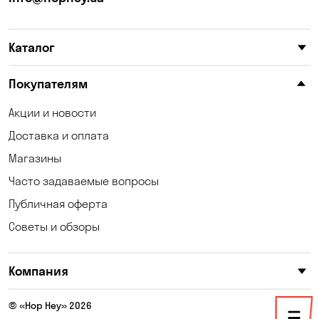
Катериновка
Келеберда
Каталог
Киев
Клинцы
Княжичи
Корсунцы
Покупателям
Котовка
Коцюбинское
Акции и новости
Доставка и оплата
Кошары
Красноселка
Магазины
Кременчуг
Кривой Рог
Часто задаваемые вопросы
Кривуши
Кропивницкий
Публичная оферта
Советы и обзоры
Крюковщина
Кулеши
Кушугум
Лески
Компания
Лесники
Лозоватка
© «Hop Hey» 2026
Малая Кохновка
Марьяновка