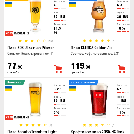
Крепость
Крепость
4
°
6.3
°
Горечь
Горечь
27
IBU
20
IBU
Плотность
Плотность
11.5
16
%
%
(55)
(5)
Пиво FDB Ukrainian Pilsner
Пиво KLEПКА Golden Ale
Светлое, Нефильтрованное, 4°
Светлое, Нефильтрованное, 6.3°
77
119
,90
,00
грн за 1 кг
грн за 1 кг
Новинка
Только онлайн
Крепость
Крепость
3.2
°
5
°
Горечь
Горечь
10
IBU
1
IBU
Плотность
Плотность
8
%
11
%
(1)
(5)
Пиво Fanatic Trembita Light
Крафтовое пиво 2085-HS Dark