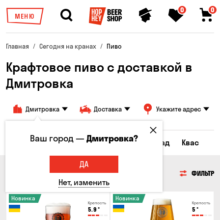
0
0
МЕНЮ
Главная
Сегодня на кранах
Пиво
Крафтовое пиво с доставкой в
Дмитровка
Дмитровка
Доставка
Укажите адрес
Ваш город —
Дмитровка?
Все товары
Пиво
Сидр
Лимонад
Квас
ДА
ПИВО
ФИЛЬТР
Нет, изменить
Новинка
Новинка
Крепость
Крепость
5.9
°
5
°