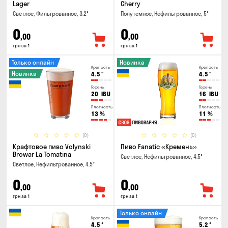
Lager
Cherry
Светлое, Фильтрованное, 3.2°
Полутемное, Нефильтрованное, 5°
0
0
,00
,00
грн за 1
грн за 1
Только онлайн
Новинка
Крепость
Крепость
Новинка
4.5
°
4.5
°
Горечь
Горечь
20
IBU
16
IBU
Плотность
Плотность
13
%
11
%
(0)
(0)
Крафтовое пиво Volynski
Пиво Fanatic «Кремень»
Browar La Tomatina
Светлое, Нефильтрованное, 4.5°
Светлое, Нефильтрованное, 4.5°
0
0
,00
,00
грн за 1
грн за 1
Только онлайн
Крепость
Крепость
4.5
°
5.2
°