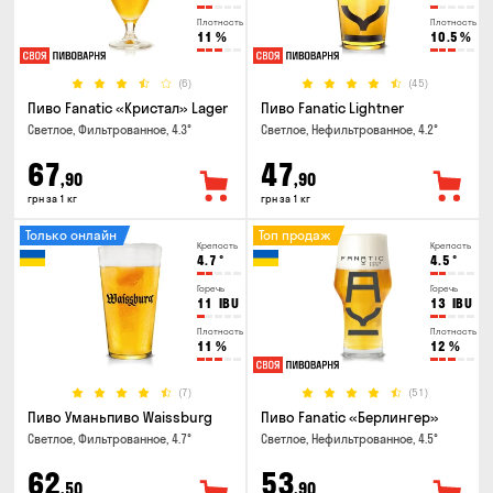
Плотность
Плотность
11
%
10.5
%
(6)
(45)
Пиво Fanatic «Кристал» Lager
Пиво Fanatic Lightner
Светлое, Фильтрованное, 4.3°
Светлое, Нефильтрованное, 4.2°
67
47
,90
,90
грн за 1 кг
грн за 1 кг
Только онлайн
Топ продаж
Крепость
Крепость
4.7
°
4.5
°
Горечь
Горечь
11
IBU
13
IBU
Плотность
Плотность
11
%
12
%
(7)
(51)
Пиво Уманьпиво Waissburg
Пиво Fanatic «Берлингер»
Светлое, Фильтрованное, 4.7°
Светлое, Нефильтрованное, 4.5°
62
53
,50
,90