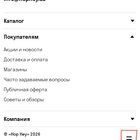
Катериновка
Келеберда
Каталог
Киев
Клинцы
Княжичи
Корсунцы
Покупателям
Котовка
Коцюбинское
Акции и новости
Доставка и оплата
Кошары
Красноселка
Магазины
Кременчуг
Кривой Рог
Часто задаваемые вопросы
Кривуши
Кропивницкий
Публичная оферта
Советы и обзоры
Крюковщина
Кулеши
Кушугум
Лески
Компания
Лесники
Лозоватка
© «Hop Hey» 2026
Малая Кохновка
Марьяновка