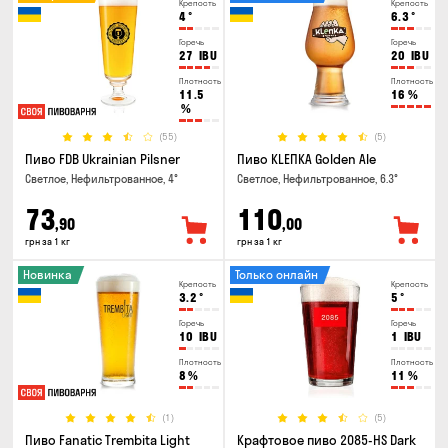
Крепость
Крепость
4
°
6.3
°
Горечь
Горечь
27
IBU
20
IBU
Плотность
Плотность
11.5
16
%
%
(55)
(5)
Пиво FDB Ukrainian Pilsner
Пиво KLEПКА Golden Ale
Светлое, Нефильтрованное, 4°
Светлое, Нефильтрованное, 6.3°
73
110
,90
,00
грн за 1 кг
грн за 1 кг
Новинка
Только онлайн
Крепость
Крепость
3.2
°
5
°
Горечь
Горечь
10
IBU
1
IBU
Плотность
Плотность
8
%
11
%
(1)
(5)
Пиво Fanatic Trembita Light
Крафтовое пиво 2085-HS Dark