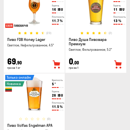
Горечь
Горечь
14
IBU
11
IBU
Плотность
Плотность
11.7
%
13
%
(23)
(2)
Пиво FDB Honey Lager
Пиво Душа Пивовара
Премиум
Светлое, Нефильтрованное, 4.5°
Светлое, Фильтрованное, 5.2°
69
0
,90
,00
грн за 1 кг
грн за 1
Только онлайн
Крепость
Новинка
5
°
Горечь
26
IBU
Плотность
11.5
%
(0)
Пиво Volfas Engelman APA