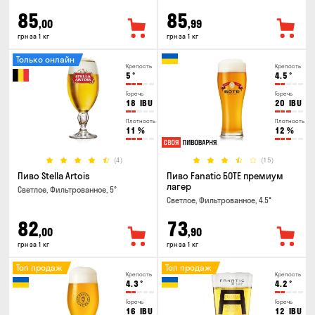
85
85
,00
,99
грн за 1 кг
грн за 1 кг
Только онлайн
Крепость
Крепость
5
°
4.5
°
Горечь
Горечь
18
IBU
20
IBU
Плотность
Плотность
11
%
12
%
(4)
(15)
Пиво Stella Artois
Пиво Fanatic БОТЕ премиум
лагер
Светлое, Фильтрованное, 5°
Светлое, Фильтрованное, 4.5°
82
73
,00
,90
грн за 1 кг
грн за 1 кг
Топ продаж
Топ продаж
Крепость
Крепость
4.3
°
4.2
°
Горечь
Горечь
16
IBU
12
IBU