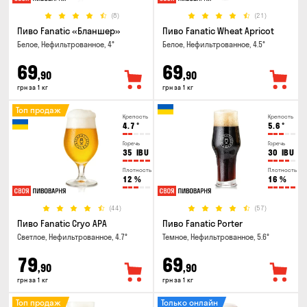
(8)
(21)
Пиво Fanatic «Бланшер»
Пиво Fanatic Wheat Apricot
Белое, Нефильтрованное, 4°
Белое, Нефильтрованное, 4.5°
69
69
,90
,90
грн за 1 кг
грн за 1 кг
Топ продаж
Крепость
Крепость
4.7
°
5.6
°
Горечь
Горечь
35
IBU
30
IBU
Плотность
Плотность
12
%
16
%
(44)
(57)
Пиво Fanatic Cryo APA
Пиво Fanatic Porter
Светлое, Нефильтрованное, 4.7°
Темное, Нефильтрованное, 5.6°
79
69
,90
,90
грн за 1 кг
грн за 1 кг
Топ продаж
Только онлайн