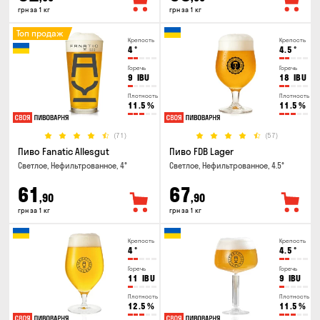
грн за 1 кг
грн за 1 кг
Топ продаж
Крепость
Крепость
4
°
4.5
°
Горечь
Горечь
9
IBU
18
IBU
Плотность
Плотность
11.5
%
11.5
%
(71)
(57)
Пиво Fanatic Allesgut
Пиво FDB Lager
Светлое, Нефильтрованное, 4°
Светлое, Нефильтрованное, 4.5°
61
67
,90
,90
грн за 1 кг
грн за 1 кг
Крепость
Крепость
4
°
4.5
°
Горечь
Горечь
11
IBU
9
IBU
Плотность
Плотность
12.5
%
11.5
%