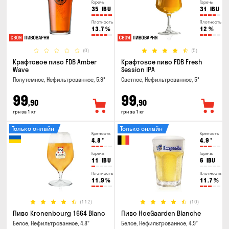
Горечь
Горечь
35
IBU
31
IBU
Плотность
Плотность
13.7
%
12
%
(0)
(5)
Крафтовое пиво FDB Amber
Крафтовое пиво FDB Fresh
Wave
Session IPA
Полутемное, Нефильтрованное, 5.9°
Светлое, Нефильтрованное, 5°
99
99
,90
,90
грн за 1 кг
грн за 1 кг
Только онлайн
Только онлайн
Крепость
Крепость
4.8
°
4.9
°
Горечь
Горечь
11
IBU
6
IBU
Плотность
Плотность
11.9
%
11.7
%
(112)
(10)
Пиво Kronenbourg 1664 Blanc
Пиво HoeGaarden Blanche
Белое, Нефильтрованное, 4.8°
Белое, Нефильтрованное, 4.9°