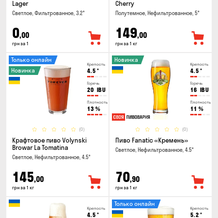
Lager
Cherry
Светлое, Фильтрованное, 3.2°
Полутемное, Нефильтрованное, 5°
0
149
,00
,00
грн за 1
грн за 1 кг
Только онлайн
Новинка
Крепость
Крепость
Новинка
4.5
°
4.5
°
Горечь
Горечь
20
IBU
16
IBU
Плотность
Плотность
13
%
11
%
(0)
(0)
Крафтовое пиво Volynski
Пиво Fanatic «Кремень»
Browar La Tomatina
Светлое, Нефильтрованное, 4.5°
Светлое, Нефильтрованное, 4.5°
145
70
,00
,90
грн за 1 кг
грн за 1 кг
Только онлайн
Крепость
Крепость
4.5
°
5.2
°