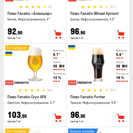
(8)
(21)
Пиво Fanatic «Бланшер»
Пиво Fanatic Wheat Apricot
Белое, Нефильтрованное, 4°
Белое, Нефильтрованное, 4.5°
92
96
,90
,90
грн за 1 кг
грн за 1 кг
Топ продаж
Крепость
Крепость
4.7
°
5.6
°
Горечь
Горечь
35
IBU
30
IBU
Плотность
Плотность
12
%
16
%
(44)
(57)
Пиво Fanatic Cryo APA
Пиво Fanatic Porter
Светлое, Нефильтрованное, 4.7°
Темное, Нефильтрованное, 5.6°
103
96
,90
,90
грн за 1 кг
грн за 1 кг
Топ продаж
Только онлайн