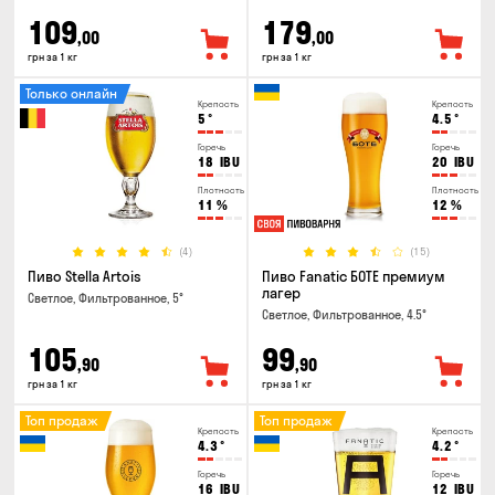
109
179
,00
,00
грн за 1 кг
грн за 1 кг
Только онлайн
Крепость
Крепость
5
°
4.5
°
Горечь
Горечь
18
IBU
20
IBU
Плотность
Плотность
11
%
12
%
(4)
(15)
Пиво Stella Artois
Пиво Fanatic БОТЕ премиум
лагер
Светлое, Фильтрованное, 5°
Светлое, Фильтрованное, 4.5°
105
99
,90
,90
грн за 1 кг
грн за 1 кг
Топ продаж
Топ продаж
Крепость
Крепость
4.3
°
4.2
°
Горечь
Горечь
16
IBU
12
IBU