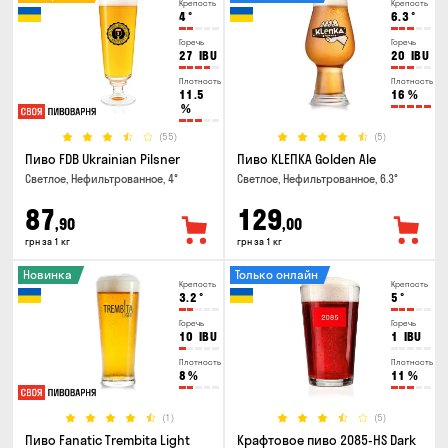
Крепость
Крепость
4
°
6.3
°
Горечь
Горечь
27
IBU
20
IBU
Плотность
Плотность
11.5
16
%
%
(55)
(5)
Пиво FDB Ukrainian Pilsner
Пиво KLEПКА Golden Ale
Светлое, Нефильтрованное, 4°
Светлое, Нефильтрованное, 6.3°
87
129
,90
,00
грн за 1 кг
грн за 1 кг
Новинка
Только онлайн
Крепость
Крепость
3.2
°
5
°
Горечь
Горечь
10
IBU
1
IBU
Плотность
Плотность
8
%
11
%
(1)
(5)
Пиво Fanatic Trembita Light
Крафтовое пиво 2085-HS Dark