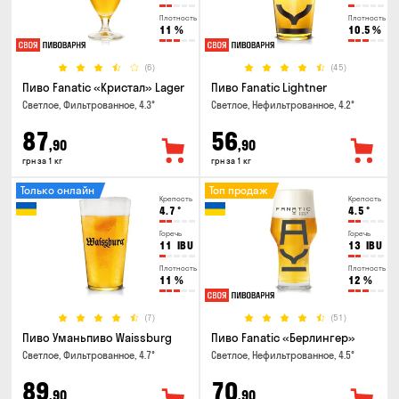
Плотность
Плотность
11
%
10.5
%
(6)
(45)
Пиво Fanatic «Кристал» Lager
Пиво Fanatic Lightner
Светлое, Фильтрованное, 4.3°
Светлое, Нефильтрованное, 4.2°
87
56
,90
,90
грн за 1 кг
грн за 1 кг
Только онлайн
Топ продаж
Крепость
Крепость
4.7
°
4.5
°
Горечь
Горечь
11
IBU
13
IBU
Плотность
Плотность
11
%
12
%
(7)
(51)
Пиво Уманьпиво Waissburg
Пиво Fanatic «Берлингер»
Светлое, Фильтрованное, 4.7°
Светлое, Нефильтрованное, 4.5°
89
70
,90
,90