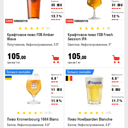
Горечь
Горечь
35
IBU
31
IBU
Плотность
Плотность
13.7
%
12
%
(1)
(6)
Крафтовое пиво FDB Amber
Крафтовое пиво FDB Fresh
Wave
Session IPA
Полутемное, Нефильтрованное, 5.9°
Светлое, Нефильтрованное, 5°
105
105
,00
,00
грн за 1 кг
грн за 1 кг
Только онлайн
Только онлайн
Крепость
Крепость
4.8
°
4.9
°
Горечь
Горечь
11
IBU
6
IBU
Плотность
Плотность
11.9
%
11.7
%
(112)
(10)
Пиво Kronenbourg 1664 Blanc
Пиво HoeGaarden Blanche
Белое, Нефильтрованное, 4.8°
Белое, Нефильтрованное, 4.9°