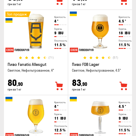
грн за 1 кг
грн за 1 кг
Топ продаж
Крепость
Крепость
4
°
4.5
°
Горечь
Горечь
9
IBU
18
IBU
Плотность
Плотность
11.5
%
11.5
%
(71)
(57)
Пиво Fanatic Allesgut
Пиво FDB Lager
Светлое, Нефильтрованное, 4°
Светлое, Нефильтрованное, 4.5°
80
83
,90
,90
грн за 1 кг
грн за 1 кг
Крепость
Крепость
4
°
4.5
°
Горечь
Горечь
11
IBU
9
IBU
Плотность
Плотность
12.5
%
11.5
%