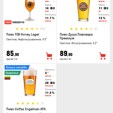
Горечь
Горечь
14
IBU
11
IBU
Плотность
Плотность
11.7
%
13
%
(23)
(2)
Пиво FDB Honey Lager
Пиво Душа Пивовара
Премиум
Светлое, Нефильтрованное, 4.5°
Светлое, Фильтрованное, 5.2°
85
89
,90
,90
грн за 1 кг
грн за 1 кг
Только онлайн
Крепость
Новинка
5
°
Горечь
26
IBU
Плотность
11.5
%
(1)
Пиво Volfas Engelman APA