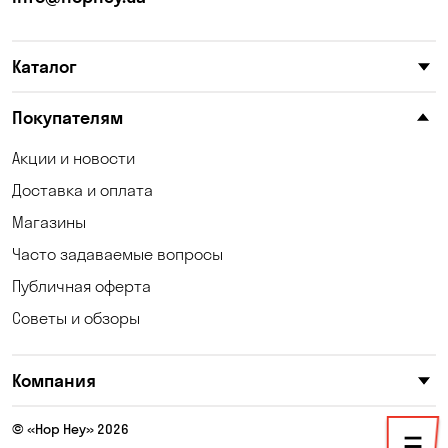
Карнауховка
Катериновка
Каталог
Келеберда
Киев
Клинцы
Княжичи
Покупателям
Корсунцы
Котовка
Акции и новости
Доставка и оплата
Коцюбинское
Кошары
Магазины
Красноселка
Кременчуг
Часто задаваемые вопросы
Кривой Рог
Кривуши
Публичная оферта
Советы и обзоры
Кропивницкий
Крюковщина
Кулеши
Кушугум
Компания
Лески
Лесники
© «Hop Hey» 2026
Лозоватка
Малая Кохновка