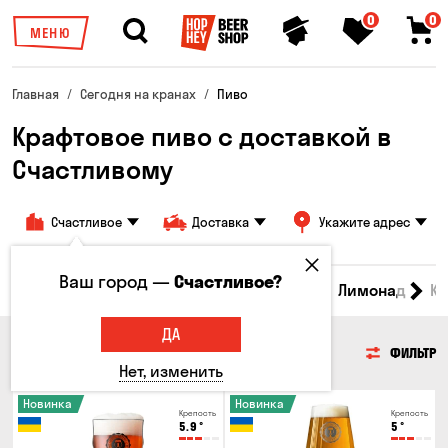
0
0
МЕНЮ
Главная
Сегодня на кранах
Пиво
Крафтовое пиво с доставкой в
Счастливому
Счастливое
Доставка
Укажите адрес
Ваш город —
Счастливое?
Все товары
Пиво
Сидр
Вино
Лимонад
Кв
ДА
ПИВО
ФИЛЬТР
Нет, изменить
Новинка
Новинка
Крепость
Крепость
5.9
°
5
°