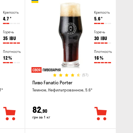
Крепость
Крепость
4.7
°
5.6
°
Горечь
Горечь
35
IBU
30
IBU
Плотность
Плотность
12
%
16
%
(57)
Пиво Fanatic Porter
7°
Темное, Нефильтрованное, 5.6°
82
,90
грн за 1 кг