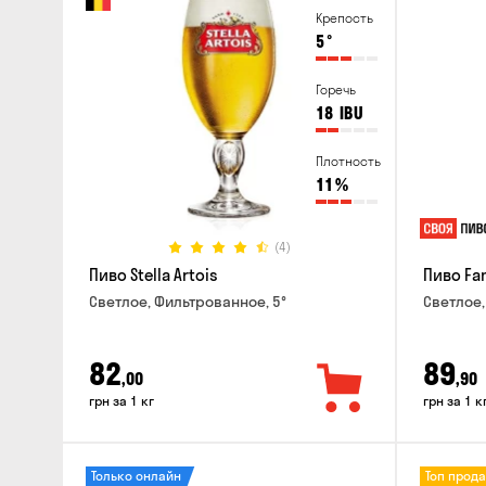
Крепость
5
°
Горечь
18
IBU
Плотность
11
%
(4)
Пиво Stella Artois
Пиво Fa
Светлое, Фильтрованное, 5°
Светлое,
82
89
,00
,90
грн за 1 кг
грн за 1 к
Только онлайн
Топ прод