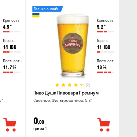
Только онлайн
Крепость
Крепость
4.5
°
5.2
°
Горечь
Горечь
14
IBU
11
IBU
Плотность
Плотность
11.7
%
13
%
(2)
Пиво Душа Пивовара Премиум
5°
Светлое, Фильтрованное, 5.2°
0
,00
грн за 1