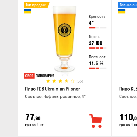
Топ продаж
Только о
Крепость
4
°
Горечь
27
IBU
Плотность
11.5
%
(55)
Пиво FDB Ukrainian Pilsner
Пиво KLE
Светлое, Нефильтрованное, 4°
Светлое,
77
110
,90
,0
грн за 1 кг
грн за 1 к