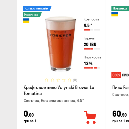
Только онлайн
Новинка
Новинка
Крепость
4.5
°
Горечь
20
IBU
Плотность
13
%
(0)
Крафтовое пиво Volynski Browar La
Пиво Fa
Tomatina
Светлое,
Светлое, Нефильтрованное, 4.5°
0
60
,00
,90
грн за 1
грн за 1 к