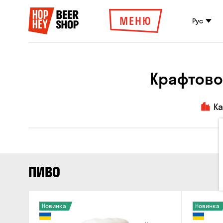
МЕНЮ
Рус
Крафтово
К
ПИВО
Новинка
Новинка