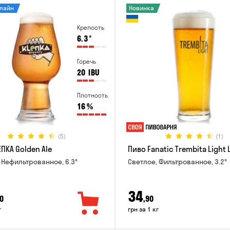
нлайн
Новинка
Крепость
6.3
°
Горечь
20
IBU
Плотность
16
%
(5)
(1)
ПКА Golden Ale
Пиво Fanatic Trembita Light 
 Нефильтрованное, 6.3°
Светлое, Фильтрованное, 3.2°
34
0
,90
г
грн за 1 кг