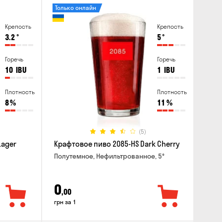
Только онлайн
Крепость
Крепость
3.2
°
5
°
Горечь
Горечь
10
IBU
1
IBU
Плотность
Плотность
8
%
11
%
(5)
Lager
Крафтовое пиво 2085-HS Dark Cherry
Полутемное, Нефильтрованное, 5°
0
,00
грн за 1