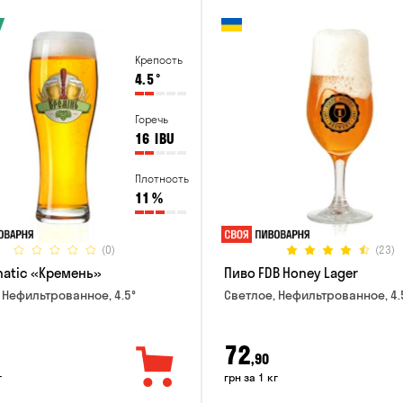
Крепость
4.5
°
Горечь
16
IBU
Плотность
11
%
(0)
(23)
natic «Кремень»
Пиво FDB Honey Lager
 Нефильтрованное, 4.5°
Светлое, Нефильтрованное, 4.
72
,90
г
грн за 1 кг