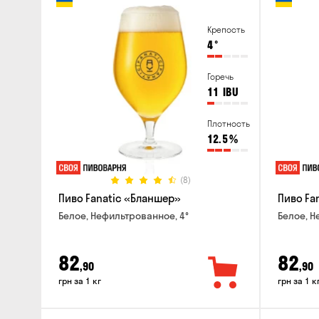
Крепость
4
°
Горечь
11
IBU
Плотность
12.5
%
(8)
Пиво Fanatic «Бланшер»
Пиво Fan
Белое, Нефильтрованное, 4°
Белое, Н
82
82
,90
,90
грн за 1 кг
грн за 1 к