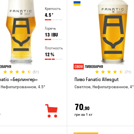
Крепость
4.5
°
Горечь
13
IBU
Плотность
12
%
(51)
(71)
natic «Берлингер»
Пиво Fanatic Allesgut
 Нефильтрованное, 4.5°
Светлое, Нефильтрованное, 4°
70
,90
г
грн за 1 кг