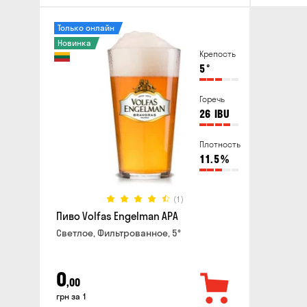
Только онлайн
Новинка
Крепость
5
°
Горечь
26
IBU
Плотность
11.5
%
(1)
Пиво Volfas Engelman APA
Светлое, Фильтрованное, 5°
0
,00
грн за 1