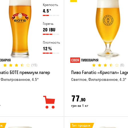
Крепость
4.5
°
Горечь
20
IBU
Плотность
12
%
(15)
(6)
natic БОТЕ премиум лагер
Пиво Fanatic «Кристал» Lag
 Фильтрованное, 4.5°
Светлое, Фильтрованное, 4.3°
77
,90
г
грн за 1 кг
аж
Топ продаж