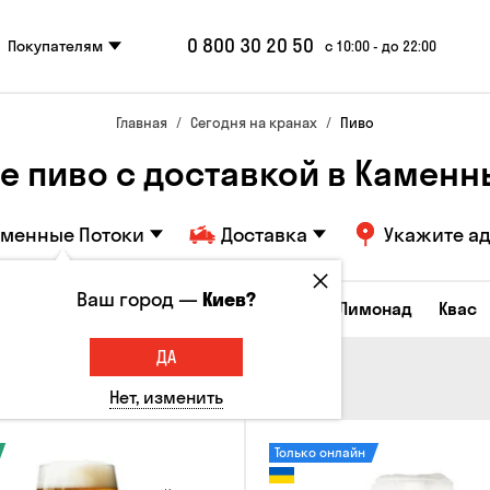
0 800 30 20 50
Покупателям
с 10:00 - до 22:00
Главная
Сегодня на кранах
Пиво
е пиво с доставкой в Каменн
аменные Потоки
Доставка
Укажите а
Ваш город —
Киев?
Все товары
Пиво
Сидр
Вино
Лимонад
Квас
ДА
Нет, изменить
Только онлайн