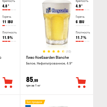
Крепость
Крепость
4.8
°
4.9
°
Горечь
Горечь
11
IBU
6
IBU
Плотность
Плотность
11.9
%
11.7
%
(10)
c
Пиво HoeGaarden Blanche
Белое, Нефильтрованное, 4.9°
85
,99
грн за 1 кг
Топ продаж