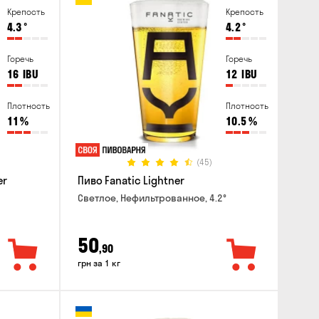
Крепость
Крепость
4.3
°
4.2
°
Горечь
Горечь
16
IBU
12
IBU
Плотность
Плотность
11
%
10.5
%
(45)
er
Пиво Fanatic Lightner
Светлое, Нефильтрованное, 4.2°
50
,90
грн за 1 кг