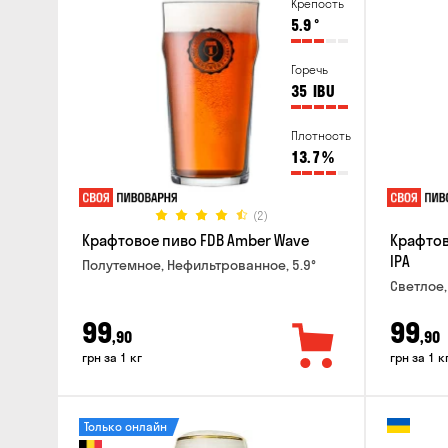
Крепость
5.9
°
Горечь
35
IBU
Плотность
13.7
%
(2)
Крафтовое пиво FDB Amber Wave
Крафтов
IPA
Полутемное, Нефильтрованное, 5.9°
Светлое,
99
99
,90
,90
грн за 1 кг
грн за 1 к
Только онлайн