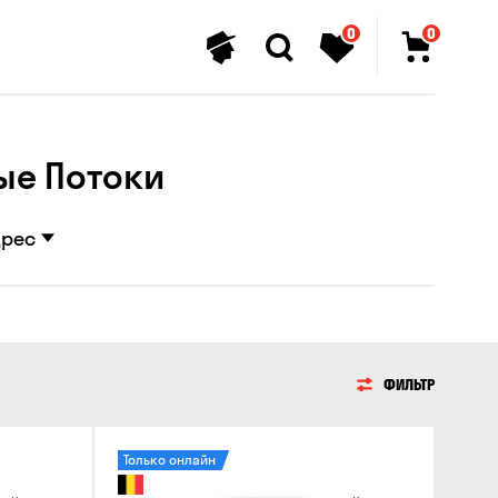
0
0
ые Потоки
дрес
ФИЛЬТР
Только онлайн