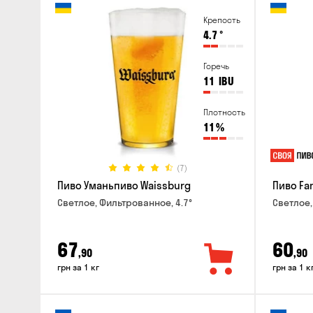
Крепость
4.7
°
Горечь
11
IBU
Плотность
11
%
(7)
Пиво Уманьпиво Waissburg
Пиво Fa
Светлое, Фильтрованное, 4.7°
Светлое,
67
60
,90
,90
грн за 1 кг
грн за 1 к