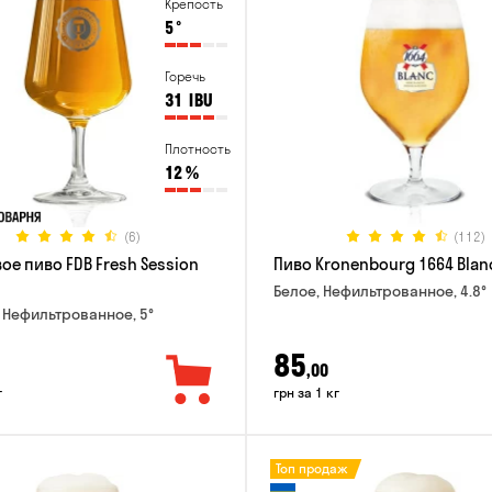
Крепость
5
°
Горечь
31
IBU
Плотность
12
%
(6)
(112)
ое пиво FDB Fresh Session
Пиво Kronenbourg 1664 Blan
Белое, Нефильтрованное, 4.8°
 Нефильтрованное, 5°
85
,00
г
грн за 1 кг
Топ продаж