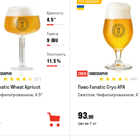
Топ продаж
Крепость
4.5
°
Горечь
9
IBU
Плотность
11.5
%
(21)
(44)
atic Wheat Apricot
Пиво Fanatic Cryo APA
ефильтрованное, 4.5°
Светлое, Нефильтрованное, 4.
93
,90
г
грн за 1 кг