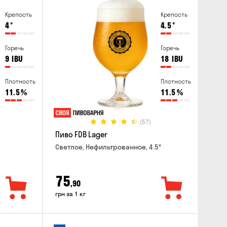
Крепость
Крепость
4
°
4.5
°
Горечь
Горечь
9
IBU
18
IBU
Плотность
Плотность
11.5
%
11.5
%
(57)
Пиво FDB Lager
Светлое, Нефильтрованное, 4.5°
75
,90
грн за 1 кг