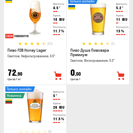
Только онлайн
Крепость
Крепость
4.5
°
5.2
°
Горечь
Горечь
14
IBU
11
IBU
Плотность
Плотность
11.7
%
13
%
(23)
(2)
Пиво FDB Honey Lager
Пиво Душа Пивовара
Премиум
Светлое, Нефильтрованное, 4.5°
Светлое, Фильтрованное, 5.2°
72
0
,90
,00
грн за 1 кг
грн за 1
Только онлайн
Крепость
Новинка
5
°
Горечь
26
IBU
Плотность
11.5
%
(0)