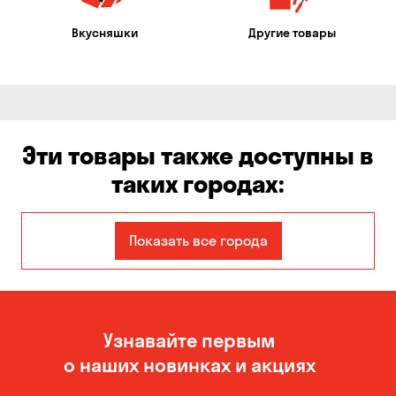
Вкусняшки
Другие товары
Эти товары также доступны в
таких городах:
Авангард
Александровка
Показать все города
Бабурка
Балабино
Белая Церковь
Белогородка
Узнавайте первым
Бережинка
Борисполь
о наших новинках и акциях
Боярка
Бровары