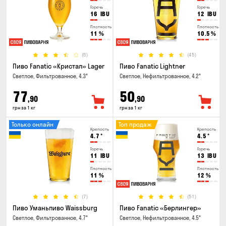
Горечь
Горечь
16
IBU
12
IBU
Плотность
Плотность
11
%
10.5
%
(6)
(45)
Пиво Fanatic «Кристал» Lager
Пиво Fanatic Lightner
Светлое, Фильтрованное, 4.3°
Светлое, Нефильтрованное, 4.2°
77
50
,90
,90
грн за 1 кг
грн за 1 кг
Только онлайн
Топ продаж
Крепость
Крепость
4.7
°
4.5
°
Горечь
Горечь
11
IBU
13
IBU
Плотность
Плотность
11
%
12
%
(7)
(51)
Пиво Уманьпиво Waissburg
Пиво Fanatic «Берлингер»
Светлое, Фильтрованное, 4.7°
Светлое, Нефильтрованное, 4.5°