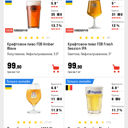
5.9
°
5
°
Горечь
Горечь
35
IBU
31
IBU
Плотность
Плотность
13.7
%
12
%
(1)
(6)
Крафтовое пиво FDB Amber
Крафтовое пиво FDB Fresh
Wave
Session IPA
Полутемное, Нефильтрованное, 5.9°
Светлое, Нефильтрованное, 5°
99
99
,90
,90
грн за 1 кг
грн за 1 кг
Только онлайн
Только онлайн
Крепость
Крепость
4.8
°
4.9
°
Горечь
Горечь
11
IBU
6
IBU
Плотность
Плотность
11.9
%
11.7
%
(112)
(10)