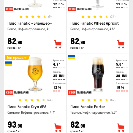
Плотность
Плотность
12.5
%
11.5
%
(8)
(21)
Пиво Fanatic «Бланшер»
Пиво Fanatic Wheat Apricot
Белое, Нефильтрованное, 4°
Белое, Нефильтрованное, 4.5°
82
82
,90
,90
грн за 1 кг
грн за 1 кг
Топ продаж
Крепость
Крепость
4.7
°
5.6
°
Горечь
Горечь
35
IBU
30
IBU
Плотность
Плотность
12
%
16
%
(44)
(57)
Пиво Fanatic Cryo APA
Пиво Fanatic Porter
Светлое, Нефильтрованное, 4.7°
Темное, Нефильтрованное, 5.6°
93
82
,90
,90
грн за 1 кг
грн за 1 кг