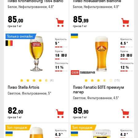
Пиво Kronenbourg 1664 Blanc
Пиво HoeGaarden Blanche
Белое, Нефильтрованное, 4.8°
Белое, Нефильтрованное, 4.9°
85
85
,00
,99
грн за 1 кг
грн за 1 кг
Только онлайн
Крепость
Крепость
5
°
4.5
°
Горечь
Горечь
18
IBU
20
IBU
Плотность
Плотность
11
%
12
%
(4)
(15)
Пиво Stella Artois
Пиво Fanatic БОТЕ премиум
лагер
Светлое, Фильтрованное, 5°
Светлое, Фильтрованное, 4.5°
82
89
,00
,90
грн за 1 кг
грн за 1 кг
Топ продаж
Топ продаж
Крепость
Крепость
4.3
°
4.2
°