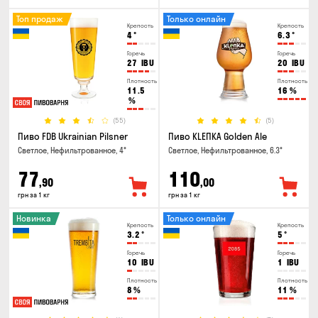
Топ продаж
Только онлайн
Крепость
Крепость
4
°
6.3
°
Горечь
Горечь
27
IBU
20
IBU
Плотность
Плотность
11.5
16
%
%
(55)
(5)
Пиво FDB Ukrainian Pilsner
Пиво KLEПКА Golden Ale
Светлое, Нефильтрованное, 4°
Светлое, Нефильтрованное, 6.3°
77
110
,90
,00
грн за 1 кг
грн за 1 кг
Новинка
Только онлайн
Крепость
Крепость
3.2
°
5
°
Горечь
Горечь
10
IBU
1
IBU
Плотность
Плотность
8
%
11
%