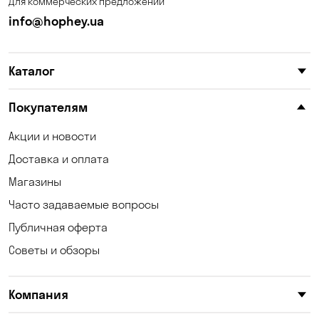
Для коммерческих предложений
Калиновка
Каменское
info@hophey.ua
Карнауховка
Катериновка
Каталог
Келеберда
Киев
Клинцы
Княжичи
Покупателям
Корсунцы
Котовка
Акции и новости
Доставка и оплата
Коцюбинское
Кошары
Магазины
Красноселка
Кременчуг
Часто задаваемые вопросы
Кривой Рог
Кривуши
Публичная оферта
Советы и обзоры
Кропивницкий
Крюковщина
Кулеши
Кушугум
Компания
Лески
Лесники