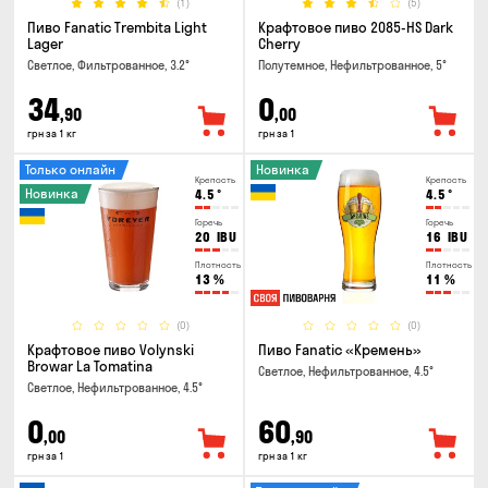
(1)
(5)
Пиво Fanatic Trembita Light
Крафтовое пиво 2085-HS Dark
Lager
Cherry
Светлое, Фильтрованное, 3.2°
Полутемное, Нефильтрованное, 5°
34
0
,90
,00
грн за 1 кг
грн за 1
Только онлайн
Новинка
Крепость
Крепость
Новинка
4.5
°
4.5
°
Горечь
Горечь
20
IBU
16
IBU
Плотность
Плотность
13
%
11
%
(0)
(0)
Крафтовое пиво Volynski
Пиво Fanatic «Кремень»
Browar La Tomatina
Светлое, Нефильтрованное, 4.5°
Светлое, Нефильтрованное, 4.5°
0
60
,00
,90
грн за 1
грн за 1 кг