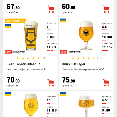
67
60
,90
,90
грн за 1 кг
грн за 1 кг
Топ продаж
Крепость
Крепость
4
°
4.5
°
Горечь
Горечь
9
IBU
18
IBU
Плотность
Плотность
11.5
%
11.5
%
(71)
(57)
Пиво Fanatic Allesgut
Пиво FDB Lager
Светлое, Нефильтрованное, 4°
Светлое, Нефильтрованное, 4.5°
70
75
,90
,90
грн за 1 кг
грн за 1 кг
Крепость
Крепость
4
°
4.5
°
Горечь
Горечь
11
IBU
9
IBU