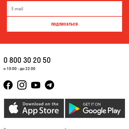
Буча
Великая Северинка
Вита-Почтовая
Вишневое
ПОДПИСАТЬСЯ
Власовка
Вольная Терешковка
Вольное
Ворзель
Вышгород
Гатное
0 800 30 20 50
Гнедин
Гора
с 10:00 - до 22:00
Горбаневка
Горенка
Горишние Плавни
Гостомель
Дмитровка
Днепр
Елизаветовка
Зазимье
Запорожье
Ирпень