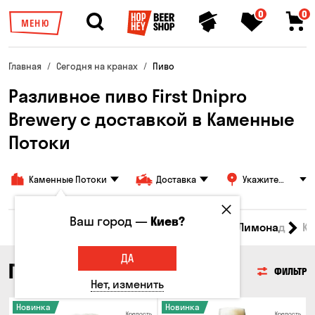
0
0
МЕНЮ
Главная
Сегодня на кранах
Пиво
Разливное пиво First Dnipro
Brewery с доставкой в ​​Каменные
Потоки
Каменные Потоки
Доставка
Укажите
адрес
Ваш город —
Киев?
Все товары
Пиво
Сидр
Вино
Лимонад
Кв
ДА
ПИВО
ФИЛЬТР
Нет, изменить
Новинка
Новинка
Крепость
Крепость